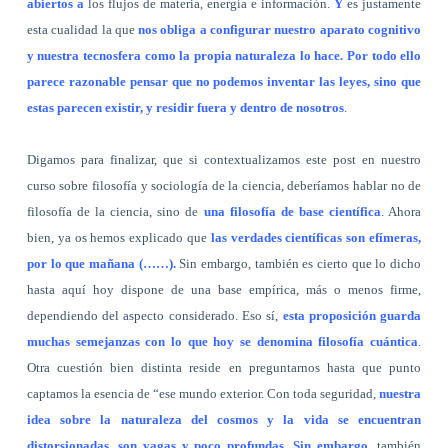
abiertos a
los flujos de materia, energía e información.
Y
es justamente
esta cualidad la que
nos obliga a configurar nuestro aparato cognitivo
y nuestra tecnosfera como la propia naturaleza lo hace. Por todo ello
parece razonable pensar que no podemos inventar las leyes, sino que
estas parecen existir, y residir fuera y dentro de nosotros
.
Digamos para finalizar, que si contextualizamos este post en nuestro
curso sobre filosofía y sociología de la ciencia, deberíamos hablar no de
filosofía de la ciencia, sino de
una filosofía de base científica
. Ahora
bien, ya os hemos explicado que
las verdades científicas son efímeras,
por lo que mañana (……).
Sin embargo, también es cierto que lo dicho
hasta aquí hoy dispone de una base empírica, más o menos firme,
dependiendo del aspecto considerado. Eso sí,
esta proposición guarda
muchas semejanzas con lo que hoy se denomina filosofía cuántica
.
Otra cuestión bien distinta reside en preguntarnos hasta que punto
captamos la esencia de “ese mundo exterior. Con toda seguridad,
nuestra
idea sobre la naturaleza del cosmos y la vida se encuentran
distorsionadas, son vagas y poco profundas. Sin embargo
, también