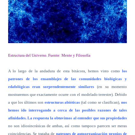
Estructura del Universo. Fuente: Mente y Filosofía
A lo largo de la andadura de esta bitácora, hemos visto como
los
patrones de los ensamblajes de las comunidades biológicas y
edafológicas eran sorprendentemente similares
(en su momento
mostraremos que exactamente ocurre con el modelado terrestre). Debido
a que los últimos son
estructuras abióticas
(tal como se clasifican),
nos
hemos ido interrogando a cerca de las posibles razones de tales
afinidades. La respuesta la obtuvimos al entender que sus propiedades
no son idiosincrásicas de ambas, así como tampoco parecen ser meras
coincidencias. Se trataba de
patrones de autoorganización propios de