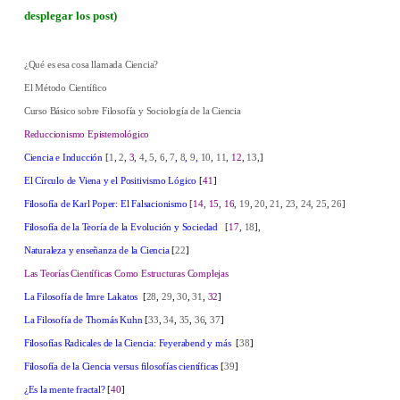
desplegar los post)
¿Qué es esa cosa llamada Ciencia?
El Método Científico
Curso Básico sobre Filosofía y Sociología de la Ciencia
Reduccionismo Epistemológico
Ciencia e Inducción
[
1
,
2
,
3
,
4
,
5
,
6
,
7
,
8
,
9
,
10
,
11
,
12
,
13
,]
El Círculo de Viena y el Positivismo Lógico
[
41
]
Filosofía de Karl Poper: El Falsacionismo
[
14
,
15
,
16
,
19
,
20
,
21
,
23
,
24
,
25
,
26
]
Filosofía de la Teoría de la Evolución y Sociedad
[
17
,
18
],
Naturaleza y enseñanza de la Ciencia
[
22
]
Las Teorías Científicas Como Estructuras Complejas
La Filosofía de Imre Lakatos
[
28
,
29
,
30
,
31
,
32
]
La Filosofía de Thomás Kuhn
[
33
,
34
,
35
,
36
,
37
]
Filosofías Radicales de la Ciencia: Feyerabend y más
[
38
]
Filosofía de la Ciencia versus filosofías científicas
[
39
]
¿Es la mente fractal?
[
40
]