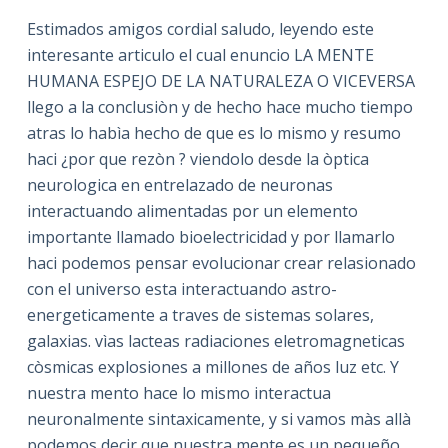
Estimados amigos cordial saludo, leyendo este
interesante articulo el cual enuncio LA MENTE
HUMANA ESPEJO DE LA NATURALEZA O VICEVERSA
llego a la conclusiòn y de hecho hace mucho tiempo
atras lo habìa hecho de que es lo mismo y resumo
haci ¿por que rezòn ? viendolo desde la òptica
neurologica en entrelazado de neuronas
interactuando alimentadas por un elemento
importante llamado bioelectricidad y por llamarlo
haci podemos pensar evolucionar crear relasionado
con el universo esta interactuando astro-
energeticamente a traves de sistemas solares,
galaxias. vìas lacteas radiaciones eletromagneticas
còsmicas explosiones a millones de años luz etc. Y
nuestra mento hace lo mismo interactua
neuronalmente sintaxicamente, y si vamos màs allà
podemos decir que nuestra mente es un pequeño