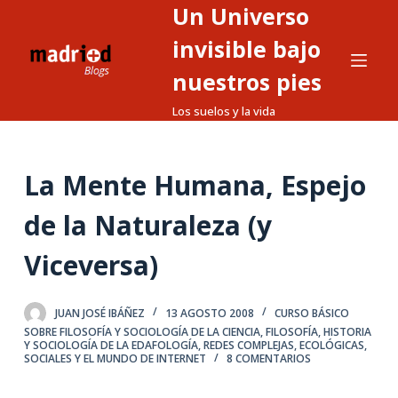
Un Universo
S
a
invisible bajo
l
nuestros pies
t
Los suelos y la vida
a
r
a
La Mente Humana, Espejo
l
c
de la Naturaleza (y
o
n
Viceversa)
t
e
JUAN JOSÉ IBÁÑEZ
13 AGOSTO 2008
CURSO BÁSICO
n
SOBRE FILOSOFÍA Y SOCIOLOGÍA DE LA CIENCIA
,
FILOSOFÍA, HISTORIA
i
Y SOCIOLOGÍA DE LA EDAFOLOGÍA
,
REDES COMPLEJAS, ECOLÓGICAS,
SOCIALES Y EL MUNDO DE INTERNET
8 COMENTARIOS
d
o