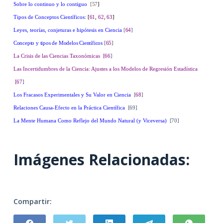
Sobre lo continuo y lo contiguo
[57
]
Tipos de Conceptos Científicos:
[
61
,
62
,
63
]
Leyes, teorías, conjeturas e hipótesis en Ciencia
[
64
]
Concepto y tipos de Modelos Científicos
[
65
]
La Crisis de las Ciencias Taxonómicas
[66
]
Las Incertidumbres de la Ciencia: Ajustes a los Modelos de Regresión Estadística
[67
]
Los Fracasos Experimentales y Su Valor en Ciencia
[
68
]
Relaciones Causa-Efecto en la Práctica Científica
[69]
La Mente Humana Como Reflejo del Mundo Natural (y Viceversa)
[70]
Imágenes Relacionadas:
Compartir: