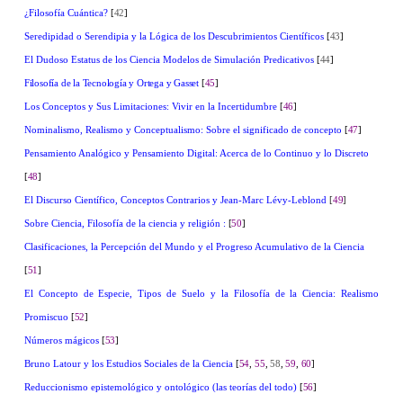
¿Filosofía Cuántica?
[
42
]
Seredipidad o Serendipia y la Lógica de los Descubrimientos Científicos
[
43
]
El Dudoso Estatus de los Ciencia Modelos de Simulación Predicativos
[
44
]
Filosofía de la Tecnología y Ortega y Gasset
[
45
]
Los Conceptos y Sus Limitaciones: Vivir en la Incertidumbre
[
46
]
Nominalismo, Realismo y Conceptualismo: Sobre el significado de concepto
[
47
]
Pensamiento Analógico y Pensamiento Digital: Acerca de lo Continuo y lo Discreto
[
48
]
El Discurso Científico, Conceptos Contrarios y Jean-Marc Lévy-Leblond
[
49
]
Sobre Ciencia, Filosofía de la ciencia y religión :
[
50
]
Clasificaciones, la Percepción del Mundo y el Progreso Acumulativo de la Ciencia
[
51
]
El Concepto de Especie, Tipos de Suelo y la Filosofía de la Ciencia: Realismo
Promiscuo
[
52
]
Números mágicos
[
53
]
Bruno Latour y los Estudios Sociales de la Ciencia
[
54
,
55
,
58
,
59
,
60
]
Reduccionismo epistemológico y ontológico (las teorías del todo)
[
56
]