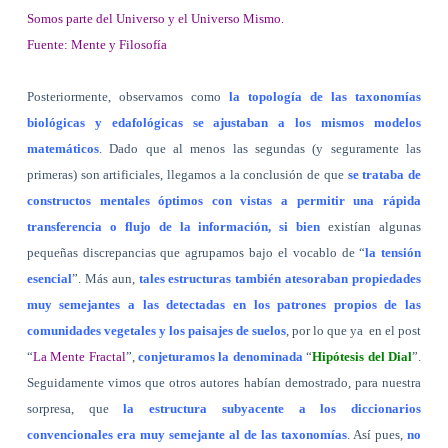
Somos parte del Universo y el Universo Mismo.
Fuente: Mente y Filosofía
Posteriormente, observamos como
la topología de las taxonomías
biológicas y edafológicas se ajustaban a los mismos modelos
matemáticos
. Dado que al menos las segundas (y seguramente las
primeras) son artificiales, llegamos a la conclusión de que
se trataba de
constructos mentales óptimos con vistas a permitir una rápida
transferencia o flujo de la información, si bien
existían algunas
pequeñas discrepancias que agrupamos bajo el vocablo de “
la tensión
esencial
”. Más aun,
tales estructuras también atesoraban propiedades
muy semejantes a las detectadas en los patrones propios de las
comunidades vegetales y los paisajes de suelos
, por lo que ya
en el post
“
La Mente Fractal
”,
conjeturamos la denominada
“
Hipótesis del Dial
”.
Seguidamente vimos que otros autores habían demostrado, para nuestra
sorpresa, que
la estructura subyacente a los diccionarios
convencionales era muy semejante al de las taxonomías
. Así pues,
no