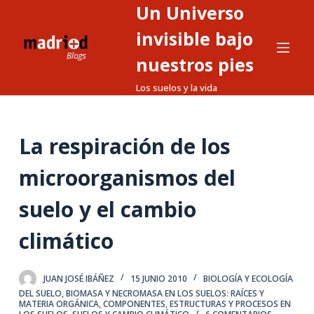
Un Universo
S
a
invisible bajo
l
nuestros pies
t
Los suelos y la vida
a
r
a
La respiración de los
l
c
microorganismos del
o
n
suelo y el cambio
t
climático
e
n
i
JUAN JOSÉ IBÁÑEZ
15 JUNIO 2010
BIOLOGÍA Y ECOLOGÍA
d
DEL SUELO
,
BIOMASA Y NECROMASA EN LOS SUELOS: RAÍCES Y
MATERIA ORGÁNICA
,
COMPONENTES, ESTRUCTURAS Y PROCESOS EN
o