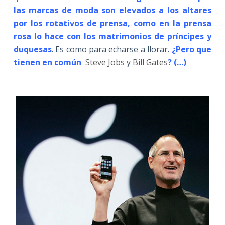
las marcas de moda son elevados a los altares
por los rotativos de prensa, como en la prensa
rosa lo hace con los matrimonios de príncipes y
duquesas
. Es como para echarse a llorar.
¿Pero que
tienen en común
Steve Jobs
y
Bill Gates
? (…)