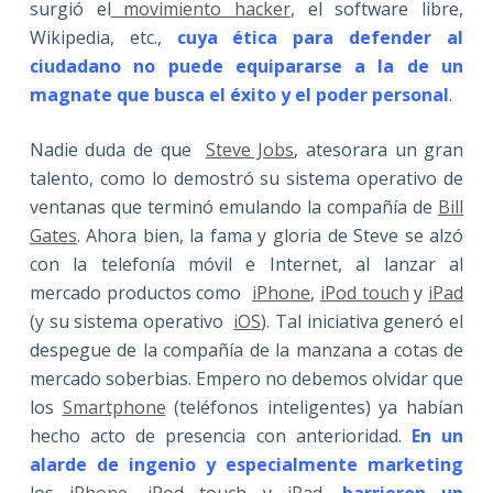
surgió el
movimiento hacker
, el software libre,
Wikipedia, etc.,
cuya ética para defender al
ciudadano no puede equipararse a la de un
magnate que busca el éxito y el poder personal
.
Nadie duda de que
Steve Jobs
, atesorara un gran
talento, como lo demostró su sistema operativo de
ventanas que terminó emulando la compañía de
Bill
Gates
. Ahora bien, la fama y gloria de Steve se alzó
con la telefonía móvil e Internet, al lanzar al
mercado productos como
iPhone
,
iPod touch
y
iPad
(y su sistema operativo
iOS
). Tal iniciativa generó el
despegue de la compañía de la manzana a cotas de
mercado soberbias. Empero no debemos olvidar que
los
Smartphone
(teléfonos inteligentes) ya habían
hecho acto de presencia con anterioridad.
En un
alarde de ingenio y especialmente marketing
los
iPhone
,
iPod touch
y
iPad
,
barrieron un