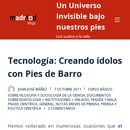
Un Universo
S
a
invisible bajo
l
nuestros pies
t
Los suelos y la vida
a
r
a
Tecnología: Creando ídolos
l
c
con Pies de Barro
o
n
t
JUAN JOSÉ IBÁÑEZ
7 OCTUBRE 2011
CURSO BÁSICO
SOBRE FILOSOFÍA Y SOCIOLOGÍA DE LA CIENCIA
,
DOCUMENTOS
e
SOBRE EDAFOLOGÍA + INSTITUCIONES + ENLACES
,
FRAUDE Y MALA
PRAXIS CIENTÍFICA
,
GENERAL
,
NOTAS BREVES DE PRENSA
,
PRENSA Y
n
POLÍTICA CIENTÍFICA
3 COMENTARIOS
i
d
Hemos reiterado en numerosas ocasiones que
el
o