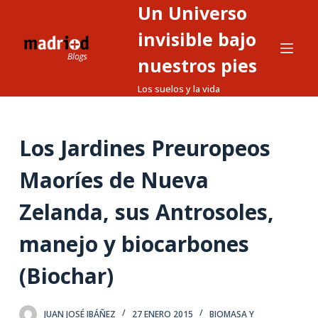
Un Universo
S
a
invisible bajo
l
nuestros pies
t
Los suelos y la vida
a
r
a
Los Jardines Preuropeos
l
c
Maoríes de Nueva
o
n
Zelanda, sus Antrosoles,
t
manejo y biocarbones
e
n
(Biochar)
i
d
o
JUAN JOSÉ IBÁÑEZ
27 ENERO 2015
BIOMASA Y