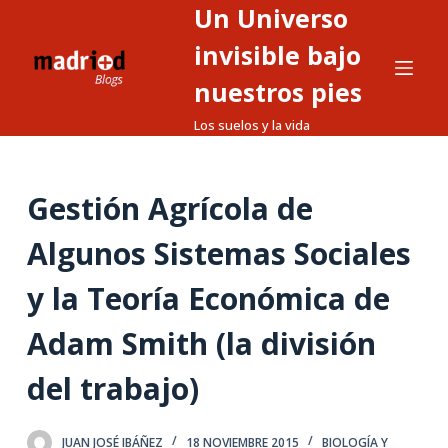
Un Universo
S
a
invisible bajo
l
nuestros pies
t
Los suelos y la vida
a
r
a
Gestión Agrícola de
l
c
Algunos Sistemas Sociales
o
n
y la Teoría Económica de
t
Adam Smith (la división
e
n
del trabajo)
i
d
o
JUAN JOSÉ IBÁÑEZ
18 NOVIEMBRE 2015
BIOLOGÍA Y