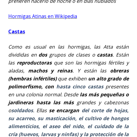
prefieren hacerlo de noche o en días nublados
Hormigas Atinas en Wikipedia
Castas
Como es usual en las hormigas, las Atta están
divididas en
dos
grupos de clases o
castas
. Están
las
reproductoras
que son las hormigas fértiles y
aladas,
machos y reinas
. Y están las
obreras
(hembras infértiles)
que exhiben
un alto grado de
polimorfismo, con
hasta cinco castas
presentes
en una colonia normal. Desde
las más pequeñas o
jardineras hasta las más
grandes y cabezonas
o
soldados
. Ellas
se encargan
del corte de hojas,
su acarreo, su masticación, el cultivo de hongos
alimenticios, el aseo del nido, el cuidado de la
cría (huevos, larvas y ninfas) y la protección de la