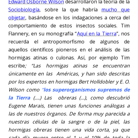
Edward Osborne Wilson
desarrollaron la teoría de la
Sociobiología
, sobre la que habría
mucho que
objetar
, basándose en los indagaciones a cerca del
comportamiento de estos insectos sociales. Tim
Flannery, en su monografía “
Aquí en la Tierra
”, nos
recuerda el antropomorfismo de algunos de
aquellos científicos pioneros en el análisis de las
hormigas atinas o culonas. Así, por ejemplo Tim
escribe
; “Las hormigas atinas se encuentran
únicamente en las
Américas, y han sido descritas
por los expertos en hormigas Bert Holldobler y E. O.
Wilson como
“
los superorganismos supremos de
la Tierra
(….) Las
obreras (…), como descubrió
Eugene Marais, tienen unas funciones análogas a
las de nuestros órganos. De forma muy parecida a
nuestras células de la sangre o de la piel, las
hormigas obreras tienen una vida corta, ya que
cada día muere entre el 1 y el 10% de toda la