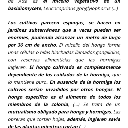
de Atta es
el micelio vegetativo de un
basidiomycete
, Leucocoprinus gonglylophorus (…)
Los cultivos parecen esponjas, se hacen en
jardines subterráneos que a veces pueden ser
enormes, pudiendo alcanzar un metro de largo
por 36 cm de ancho
. El micelio del hongo forma
unas células o hifas hinchadas llamados gongilidios,
con reservas alimenticias que las hormigas
ingieren.
El hongo cultivado es completamente
dependiente de los cuidados de la hormiga
, que
lo mantiene puro
. En ausencia de la hormiga los
cultivos serían invadidos por otros hongos. El
hongo específico es el alimento de todos los
miembros de la colonia
, (…) Se trata de un
mutualismo obligado para hongo y hormigas
. Las
obreras que cortan hojas,
además, ingieren savia
de las plantas mientras cortan
(…)