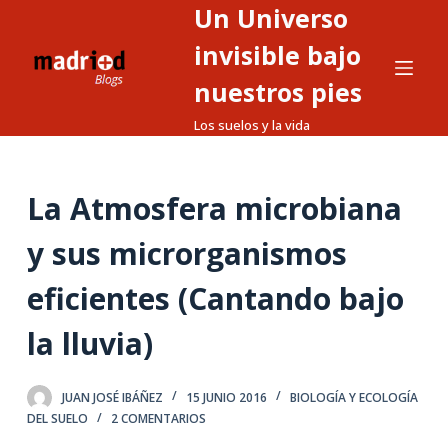
Un Universo
S
a
invisible bajo
l
nuestros pies
t
Los suelos y la vida
a
r
a
La Atmosfera microbiana
l
c
y sus microrganismos
o
n
eficientes (Cantando bajo
t
la lluvia)
e
n
i
JUAN JOSÉ IBÁÑEZ
15 JUNIO 2016
BIOLOGÍA Y ECOLOGÍA
d
DEL SUELO
2 COMENTARIOS
o