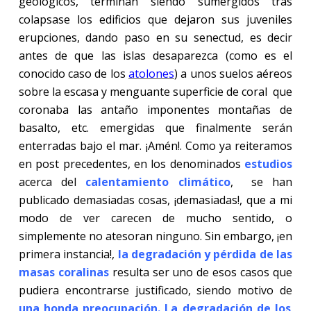
geológicos, terminan siendo sumergidos tras
colapsase los edificios que dejaron sus juveniles
erupciones, dando paso en su senectud, es decir
antes de que las islas desaparezca (como es el
conocido caso de los
atolones
) a unos suelos aéreos
sobre la escasa y menguante superficie de coral que
coronaba las antaño imponentes montañas de
basalto, etc. emergidas que finalmente serán
enterradas bajo el mar. ¡Amén!. Como ya reiteramos
en post precedentes, en los denominados
estudios
acerca del
calentamiento climático
, se han
publicado demasiadas cosas, ¡demasiadas!, que a mi
modo de ver carecen de mucho sentido, o
simplemente no atesoran ninguno. Sin embargo, ¡en
primera instancia!,
la degradación y pérdida de las
masas coralinas
resulta ser uno de esos casos que
pudiera encontrarse justificado, siendo motivo de
una honda preocupación. La degradación de los