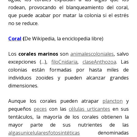
rodean, provocando el blanqueamiento del coral,
que puede acabar por matar la colonia si el estrés
no se reduce.
Coral
(
De Wikipedia, la enciclopedia libre)
Los
corales marinos
son
animales
coloniales
, salvo
excepciones (…),
filo
Cnidaria
,
clase
Anthozoa
. Las
colonias están formadas por hasta miles de
individuos zooides y pueden alcanzar grandes
dimensiones.
Aunque los corales pueden atrapar
plancton
y
pequeños
peces
con las
células urticantes
en sus
tentáculos, la mayoría de los corales obtienen la
mayor parte de sus nutrientes de las
algas
unicelulares
fotosintéticas
denominadas