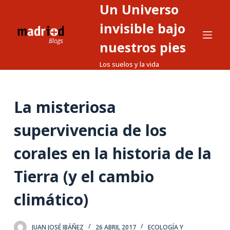
Un Universo
S
a
invisible bajo
l
nuestros pies
t
Los suelos y la vida
a
r
a
La misteriosa
l
c
supervivencia de los
o
n
corales en la historia de la
t
Tierra (y el cambio
e
n
climático)
i
d
o
JUAN JOSÉ IBÁÑEZ
26 ABRIL 2017
ECOLOGÍA Y