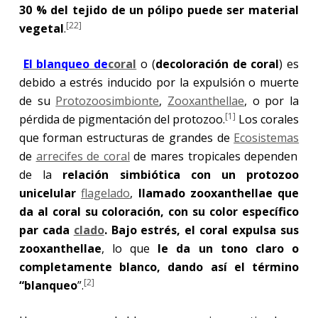
30 % del tejido de un pólipo puede ser material
[22]
vegetal
.
El blanqueo de
coral
o (
decoloración de coral
) es
debido a estrés inducido por la expulsión o muerte
de su
Protozoo
simbionte
,
Zooxanthellae
, o por la
[1]
pérdida de pigmentación del protozoo.
Los corales
que forman estructuras de grandes de
Ecosistemas
de
arrecifes de coral
de mares tropicales dependen
de la
relación simbiótica con un protozoo
unicelular
flagelado
,
llamado zooxanthellae que
da al coral su coloración, con su color específico
par cada
clado
. Bajo estrés, el coral expulsa sus
zooxanthellae
, lo que
le da un tono claro o
completamente blanco, dando así el término
[2]
“blanqueo
”.