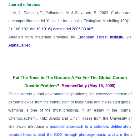
Journal reference
:
Liski, J., Palosuo, T., Peltoniemi, M. & Sievänen, R., 2005. Carbon and
decomposition model Yasso for forest soils. Ecological Modelling 189(1-
2): 168-182. doi:
10.1016/j.ecolmodel.2005.03.005
Adapted from materials provided by
European Forest Institute
, via
AlphaGalileo
.
Put The Trees In The Ground: A Fix For The Global Carbon
Dioxide Problem?;
ScienceDaily (May 15, 2008)
Of the current global environmental problems, the excessive release of
carbon dioxide from the combustion of fossil fuels and the related global
warming is one of the most pressing. In an essay in the journal
ChemSusChem , Fritz Scholz and Ulrich Hasse from the University of
Greifswald introduce a
possible approach to a solution: deliberately
planted forests bind the CO2 through photosynthesis and are then