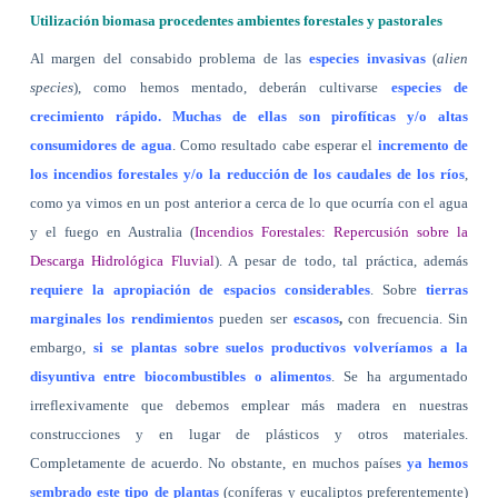
Utilización biomasa procedentes ambientes forestales y pastorales
Al margen del consabido problema de las
especies invasivas
(
alien
species
), como hemos mentado, deberán cultivarse
especies de
crecimiento rápido. Muchas de ellas son pirofíticas y/o altas
consumidores de agua
. Como resultado cabe esperar el
incremento de
los incendios forestales y/o la reducción de los caudales de los ríos
,
como ya vimos en un post anterior a cerca de lo que ocurría con el agua
y el fuego en Australia (
Incendios Forestales: Repercusión sobre la
Descarga Hidrológica Fluvial
). A pesar de todo, tal práctica, además
requiere la apropiación de espacios considerables
. Sobre
tierras
marginales los rendimientos
pueden ser
escasos
,
con frecuencia. Sin
embargo,
si se plantas sobre suelos productivos volveríamos a la
disyuntiva entre biocombustibles o alimentos
. Se ha argumentado
irreflexivamente que debemos emplear más madera en nuestras
construcciones y en lugar de plásticos y otros materiales.
Completamente de acuerdo. No obstante, en muchos países
ya hemos
sembrado este tipo de plantas
(coníferas y eucaliptos preferentemente)