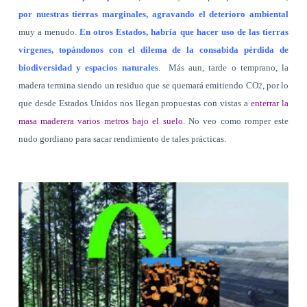
por nuestras tierras marginales, agravando el deterioro ambiental
muy a menudo.
En otros Estados, habría que hacer uso de las tierras
vírgenes, topándonos con el dilema de la consabida pérdida de
biodiversidad y espacios naturales
.
Más aun, tarde o temprano, la
madera termina siendo un residuo que se quemará emitiendo CO
, por lo
2
que desde Estados Unidos nos llegan propuestas con vistas a
enterrar la
masa maderera varios metros bajo el suelo
. No veo como romper este
nudo gordiano para sacar rendimiento de tales prácticas.