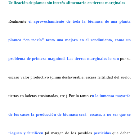
Utilización de plantas sin interés alimentario en tierras marginales
Realmente
el aprovechamiento de toda la biomasa de una planta
plantea “en teoría” tanto una mejora en el rendimiento, como un
problema de primera magnitud
.
Las tierras marginales lo son
por su
escaso valor productivo (clima desfavorable, escasa fertilidad del suelo,
tierras en laderas erosionadas, etc.). Por lo tanto e
n la inmensa mayoría
de los casos la producción de biomasa será
escasa, a no ser que se
rieguen y fertilicen
(al margen de los posibles
pesticidas
que deban