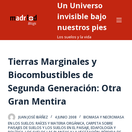
Un Universo
S
a
invisible bajo
l
nuestros pies
t
Los suelos y la vida
a
r
a
Tierras Marginales y
l
c
Biocombustibles de
o
n
Segunda Generación: Otra
t
Gran Mentira
e
n
i
JUAN JOSÉ IBÁÑEZ
4 JUNIO 2008
BIOMASA Y NECROMASA
d
EN LOS SUELOS: RAÍCES Y MATERIA ORGÁNICA
,
CARPETA SOBRE
PAISAJES DE SUELOS Y LOS SUELOS EN EL PAISAJE
,
EDAFOLOGÍA Y
o