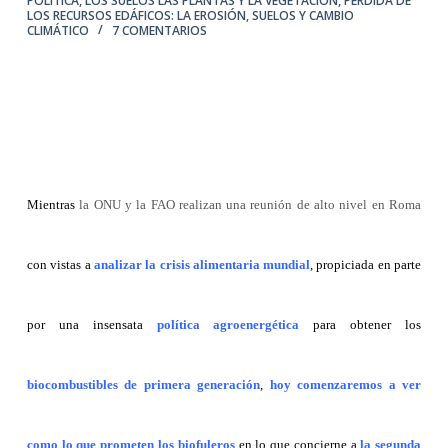
POLÍTICA
,
LOS SUELOS LAS PLANTAS Y LA VEGETACIÓN
,
PÉRDIDA DE
LOS RECURSOS EDÁFICOS: LA EROSIÓN
,
SUELOS Y CAMBIO
CLIMÁTICO
7 COMENTARIOS
Mientras
la ONU y la FAO realizan una reunión de alto nivel en Roma
con vistas a
analizar la crisis alimentaria mundial
, propiciada en parte
por una insensata
política agroenergética
para obtener los
biocombustibles de primera generación
,
hoy comenzaremos a ver
como lo que prometen los biofuleros
en lo que concierne a
la segunda