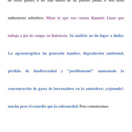
de otros países, o no han salido de su pueblo jamás, o son unos
embusteros soberbios.
Mirar lo que nos cuenta Karmele Llano que
trabaja a pie de campo en Indonesia
.
Su análisis no da lugar a dudas.
La agroenergética ha generado hambre, degradación ambiental,
pérdida de biodiversidad y “posiblemente” aumentado la
concentración de gases de invernadero en la atmósfera: ¡cojonudo!:
mucho peor el remedio que la enfermedad
. Pero comencemos.