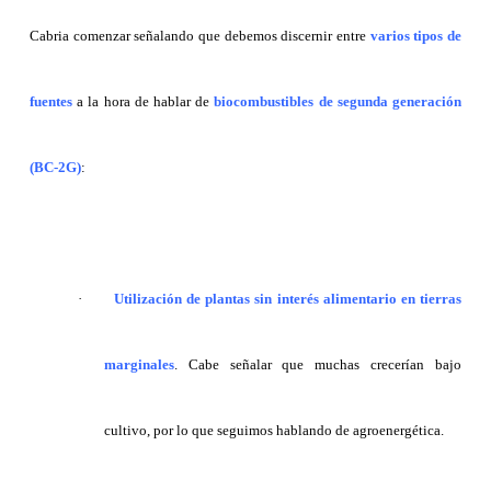
Cabria comenzar señalando que debemos discernir entre
varios tipos de
fuentes
a la hora de hablar de
biocombustibles de segunda generación
(BC-2G)
:
·
Utilización de plantas sin interés alimentario en tierras
marginales
. Cabe señalar que muchas crecerían bajo
cultivo, por lo que seguimos hablando de agroenergética.