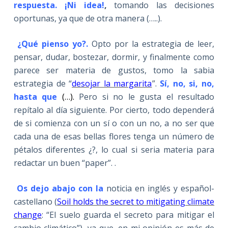
respuesta. ¡Ni idea!
,
tomando las decisiones
oportunas, ya que de otra manera (…..).
¿Qué pienso yo?.
Opto por la estrategia de leer,
pensar, dudar, bostezar, dormir, y finalmente como
parece ser materia de gustos, tomo la sabia
estrategia de “
desojar la margarita
”.
Sí, no, si, no,
hasta que
(…
)
.
Pero si no le gusta el resultado
repítalo al día siguiente. Por cierto, todo dependerá
de si comienza con un sí o con un no, a no ser que
cada una de esas bellas flores tenga un número de
pétalos diferentes ¿?, lo cual si seria materia para
redactar un buen “paper”. .
Os dejo abajo con la
noticia en inglés y español-
castellano (
Soil holds the secret to mitigating climate
change
: “El suelo guarda el secreto para mitigar el
cambio climático”), ya que, en mi opinión es más de