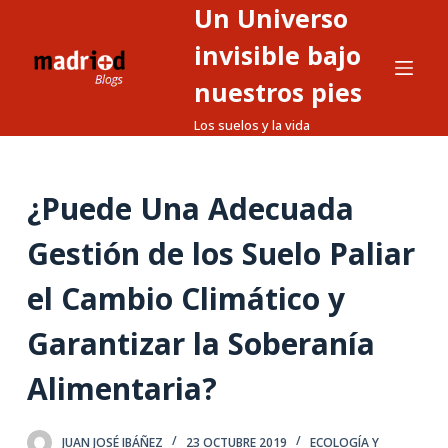
Un Universo
S
a
invisible bajo
l
nuestros pies
t
Los suelos y la vida
a
r
a
¿Puede Una Adecuada
l
c
Gestión de los Suelo Paliar
o
n
el Cambio Climático y
t
Garantizar la Soberanía
e
n
Alimentaria?
i
d
o
JUAN JOSÉ IBÁÑEZ
23 OCTUBRE 2019
ECOLOGÍA Y