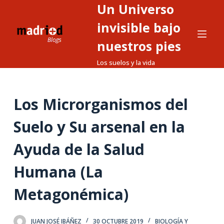
Un Universo
S
a
invisible bajo
l
nuestros pies
t
Los suelos y la vida
a
r
a
Los Microrganismos del
l
c
Suelo y Su arsenal en la
o
n
Ayuda de la Salud
t
Humana (La
e
n
Metagonémica)
i
d
o
JUAN JOSÉ IBÁÑEZ
30 OCTUBRE 2019
BIOLOGÍA Y