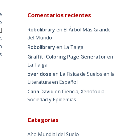
e
Comentarios recientes
o
Robolibrary
en
El Árbol Más Grande
l
del Mundo
,
n
Robolibrary
en
La Taiga
s
Graffiti Coloring Page Generator
en
La Taiga
over dose
en
La Física de Suelos en la
Literatura en Español
Cana David
en
Ciencia, Xenofobia,
Sociedad y Epidemias
Categorías
Año Mundial del Suelo