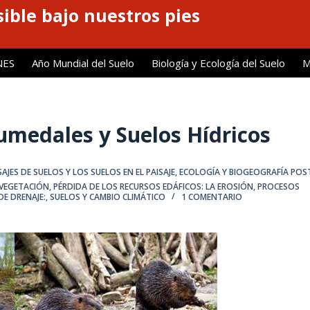
ible bajo nuestros pies
NES
Año Mundial del Suelo
Biología y Ecología del Suelo
M
umedales y Suelos Hídricos
AJES DE SUELOS Y LOS SUELOS EN EL PAISAJE
,
ECOLOGÍA Y BIOGEOGRAFÍA POS
 VEGETACIÓN
,
PÉRDIDA DE LOS RECURSOS EDÁFICOS: LA EROSIÓN
,
PROCESOS
DE DRENAJE:
,
SUELOS Y CAMBIO CLIMÁTICO
1 COMENTARIO