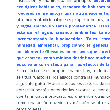
instalación y monitoreo. En principio,
devolve
ecológicos habituales, creadora de hábitats p
roedores se me antoja una noticia excelente.
otro material adicional que os proporciono hoy,
la
y sigue siendo un tanto problemática
.
Esto
estanca el agua, creando ambientes tambi
incrementando la biodiversidad
.
Tales “est
humedad ambiental, propiciando la génesi
posiblemente
Gleysoles
en enclaves que carecí
que acarrea), como mínimo desde hace muchas 
es su valor con vistas a paliar los efectos de l
Si la noticia que os proporcionamos hoy, traducida 
se titula “
Castores, los aliados contra las inunda
siguiente guisa: “
Matan a todos los castores de un
entradilla podréis entender las razones, al leer el
que tal iniciativa pro-castores, una entre otras c
como una acción novedosa y más aún se ofrezca
otros colegas.