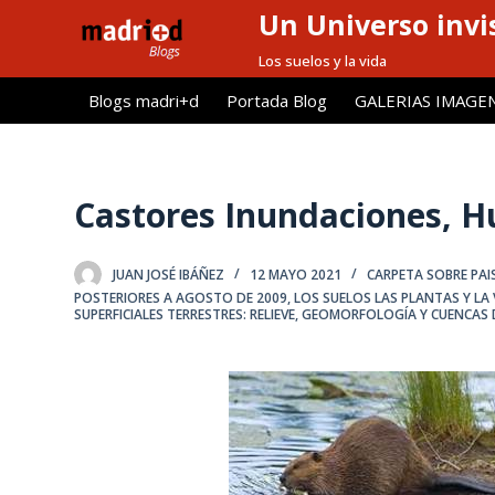
Un Universo invis
S
a
Los suelos y la vida
l
Blogs madri+d
Portada Blog
GALERIAS IMAGE
t
a
r
a
Castores Inundaciones, H
l
c
JUAN JOSÉ IBÁÑEZ
12 MAYO 2021
CARPETA SOBRE PAIS
o
POSTERIORES A AGOSTO DE 2009
,
LOS SUELOS LAS PLANTAS Y LA
n
SUPERFICIALES TERRESTRES: RELIEVE, GEOMORFOLOGÍA Y CUENCAS 
t
e
n
i
d
o