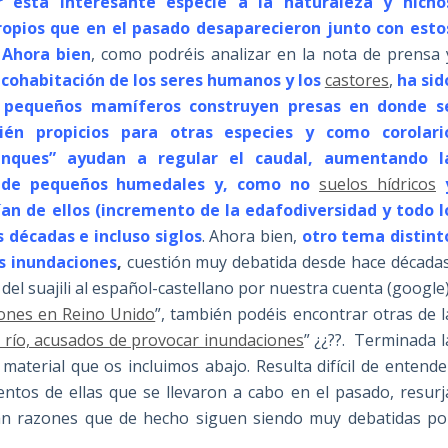
r esta interesante especie a la naturaleza y nicho
ropios que en el pasado desaparecieron junto con esto
 Ahora bien
, como podréis analizar en la nota de prensa 
 cohabitación de los seres humanos y los
castores
,
ha sid
s pequeños mamíferos construyen presas en donde s
én propicios para otras especies y como corolari
anques” ayudan a regular el caudal, aumentando l
s de pequeños humedales y, como no
suelos hídricos
an de ellos (incremento de la edafodiversidad y todo l
décadas e incluso siglos
. Ahora bien,
otro tema distint
as inundaciones
,
cuestión muy debatida desde hace décadas
del suajili al español-castellano por nuestra cuenta (google)
ciones en Reino Unido
”, también podéis encontrar otras de l
 río, acusados de provocar inundaciones
” ¿¿??. Terminada l
 material que os incluimos abajo. Resulta difícil de entende
ientos de ellas que se llevaron a cabo en el pasado, resurj
n razones que de hecho siguen siendo muy debatidas po