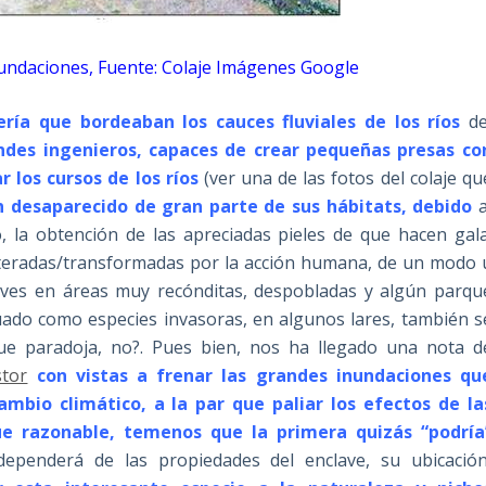
inundaciones, Fuente: Colaje Imágenes Google
ría que bordeaban los cauces fluviales de los ríos
de
des ingenieros, capaces de crear pequeñas presas co
 los cursos de los ríos
(ver una de las fotos del colaje qu
desaparecido de gran parte de sus hábitats, debido
a
 la obtención de las apreciadas pieles de que hacen gala
lteradas/transformadas por la acción humana, de un modo 
aves en áreas muy recónditas, despobladas y algún parqu
tuado como especies invasoras, en algunos lares, también s
e paradoja, no?. Pues bien, nos ha llegado una nota d
stor
c
on vistas a frenar las grandes inundaciones qu
mbio climático, a la par que paliar los efectos de la
ue razonable, temenos que la primera quizás “podría
dependerá de las propiedades del enclave, su ubicación