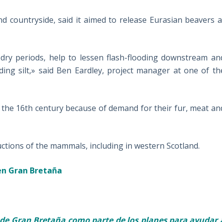
d countryside, said it aimed to release Eurasian beavers a
 dry periods, help to lessen flash-flooding downstream an
ing silt,» said Ben Eardley, project manager at one of th
n the 16th century because of demand for their fur, meat an
ctions of the mammals, including in western Scotland.
 en Gran Bretaña
 de Gran Bretaña como parte de los
planes para ayudar 