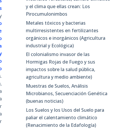
s
y el clima que ellas crean: Los
s
Pirocumulonimbos
y
Metales tóxicos y bacterias
o
multirresistentes en fertilizantes
e
orgánicos e inorgánicos (Agricultura
o
industrial y Ecológica)
a
y
El colonialismo invasor de las
o
Hormigas Rojas de Fuego y sus
o
impactos sobre la salud pública,
.
agricultura y medio ambiente)
,
Muestras de Suelos, Análisis
a
Microbianos, Secuenciación Genética
a
(buenas noticias)
r
Los Suelos y los Usos del Suelo para
a
paliar el calentamiento climático
r
(Renacimiento de la Edafología)