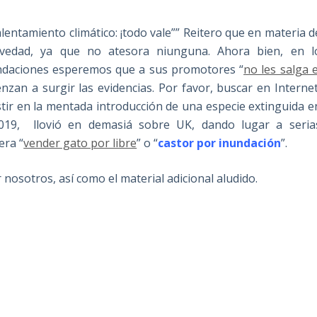
alentamiento climático: ¡todo vale”” Reitero que en materia d
ovedad, ya que no atesora niunguna. Ahora bien, en l
inundaciones esperemos que a sus promotores “
no les salga e
zan a surgir las evidencias. Por favor, buscar en Internet
stir en la mentada introducción de una especie extinguida e
19, llovió en demasiá sobre UK, dando lugar a seria
era “
vender gato por libre
” o “
castor por inundación
”.
nosotros, así como el material adicional aludido.