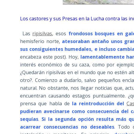
Los castores y sus Presas en la Lucha contra las 
Las
ripisilvas
, esos
frondosos bosques en gale
hemisferio norte,
atesoraban antaño unos gran
sus consiguientes humedales, e incluso cambiar
encabeza este post). Hoy,
lamentablemente han 
interés económico de su caza, como por ejemplo,
¿Quedarán ripisilvas en el mundo que no estén a
otro?. Comienzo a dudarlo, salvo pequeños encl
natural. No obstante, nos llegar noticias que, ac
encuentran causando estagos puntualmente. ¿qu
prensa que habla de
la reintroducción del
Ca
pudieran avecinarse como consecuencia del ca
sequías
.
Si la segunda opción resulta más q
acarrear consecuencias no deseables
. Todo 