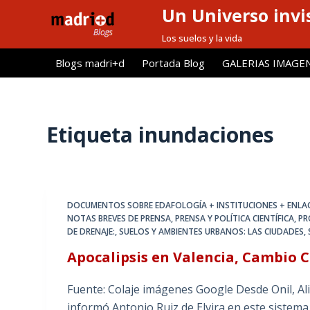
Un Universo invis
S
a
Los suelos y la vida
l
Blogs madri+d
Portada Blog
GALERIAS IMAGE
t
a
r
a
Etiqueta
inundaciones
l
c
o
n
DOCUMENTOS SOBRE EDAFOLOGÍA + INSTITUCIONES + ENLA
t
NOTAS BREVES DE PRENSA
,
PRENSA Y POLÍTICA CIENTÍFICA
,
PR
e
DE DRENAJE:
,
SUELOS Y AMBIENTES URBANOS: LAS CIUDADES
,
n
Apocalipsis en Valencia, Cambio 
i
d
Fuente: Colaje imágenes Google Desde Onil, Al
o
informó Antonio Ruiz de Elvira en este sistema d