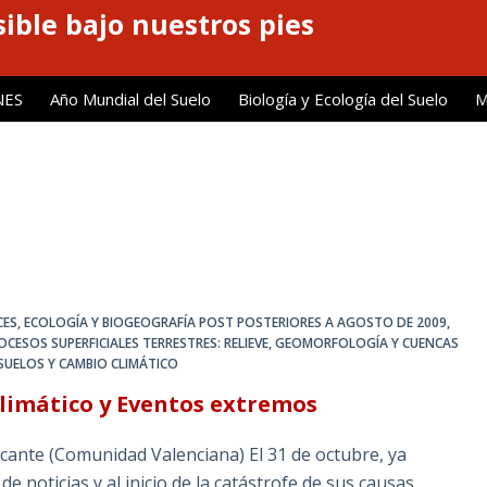
ible bajo nuestros pies
NES
Año Mundial del Suelo
Biología y Ecología del Suelo
M
CES
,
ECOLOGÍA Y BIOGEOGRAFÍA POST POSTERIORES A AGOSTO DE 2009
,
OCESOS SUPERFICIALES TERRESTRES: RELIEVE, GEOMORFOLOGÍA Y CUENCAS
SUELOS Y CAMBIO CLIMÁTICO
Climático y Eventos extremos
icante (Comunidad Valenciana) El 31 de octubre, ya
e noticias y al inicio de la catástrofe de sus causas,