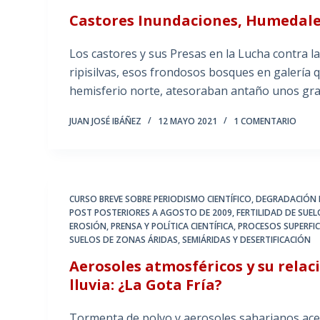
Castores Inundaciones, Humedales
Los castores y sus Presas en la Lucha contra 
ripisilvas, esos frondosos bosques en galería q
hemisferio norte, atesoraban antaño unos gra
JUAN JOSÉ IBÁÑEZ
12 MAYO 2021
1 COMENTARIO
CURSO BREVE SOBRE PERIODISMO CIENTÍFICO
,
DEGRADACIÓN D
POST POSTERIORES A AGOSTO DE 2009
,
FERTILIDAD DE SUE
EROSIÓN
,
PRENSA Y POLÍTICA CIENTÍFICA
,
PROCESOS SUPERFIC
SUELOS DE ZONAS ÁRIDAS, SEMIÁRIDAS Y DESERTIFICACIÓN
Aerosoles atmosféricos y su relaci
lluvia: ¿La Gota Fría?
Tormenta de polvo y aerosoles saharianos ace