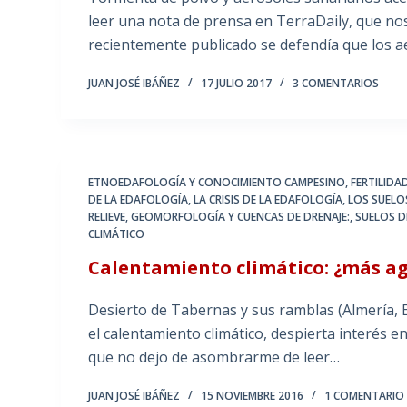
leer una nota de prensa en TerraDaily, que no
recientemente publicado se defendía que los a
JUAN JOSÉ IBÁÑEZ
17 JULIO 2017
3 COMENTARIOS
ETNOEDAFOLOGÍA Y CONOCIMIENTO CAMPESINO
,
FERTILIDA
DE LA EDAFOLOGÍA
,
LA CRISIS DE LA EDAFOLOGÍA
,
LOS SUELO
RELIEVE, GEOMORFOLOGÍA Y CUENCAS DE DRENAJE:
,
SUELOS D
CLIMÁTICO
Calentamiento climático: ¿más ag
Desierto de Tabernas y sus ramblas (Almería, 
el calentamiento climático, despierta interés e
que no dejo de asombrarme de leer…
JUAN JOSÉ IBÁÑEZ
15 NOVIEMBRE 2016
1 COMENTARIO