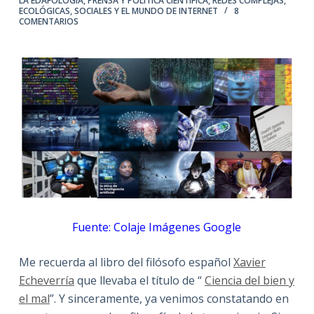
LA EDAFOLOGÍA
,
PRENSA Y POLÍTICA CIENTÍFICA
,
REDES COMPLEJAS,
ECOLÓGICAS, SOCIALES Y EL MUNDO DE INTERNET
8
COMENTARIOS
Fuente: Colaje Imágenes Google
Me recuerda al libro del filósofo español
Xavier
Echeverría
que llevaba el título de “
Ciencia del bien y
el mal
”. Y sinceramente, ya venimos constatando en