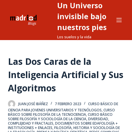
Un Universo
S
a
invisible bajo
l
nuestros pies
t
Los suelos y la vida
a
r
a
Las Dos Caras de la
l
c
Inteligencia Artificial y Sus
o
n
Algoritmos
t
e
JUAN JOSÉ IBÁÑEZ
7 FEBRERO 2023
CURSO BÁSICO DE
n
CIENCIA PARA JOVENES UNIVERSITARIOS Y TECNÓLOGOS
,
CURSO
i
BÁSICO SOBRE FILOSOFÍA DE LA TECNOCIENCIA
,
CURSO BÁSICO
SOBRE FILOSOFÍA Y SOCIOLOGÍA DE LA CIENCIA
,
DIVERSIDAD,
d
COMPLEJIDAD Y FRACTALES
,
DOCUMENTOS SOBRE EDAFOLOGÍA +
INSTITUCIONES + ENLACES
,
FILOSOFÍA, HISTORIA Y SOCIOLOGÍA DE
o