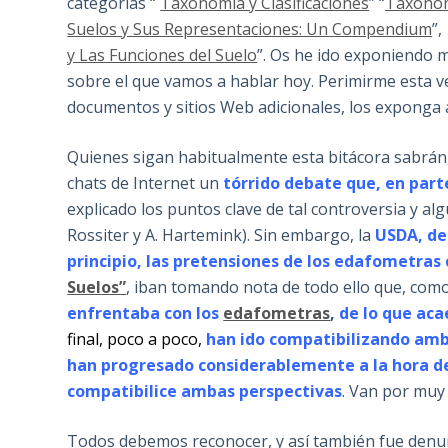
categorías “
Taxonomía y Clasificaciones
” “
Taxonom
Suelos y Sus Representaciones: Un Compendium
”,
y Las Funciones del Suelo
”. Os he ido exponiendo 
sobre el que vamos a hablar hoy. Perimirme esta ve
documentos y sitios Web adicionales, los exponga al
Quienes sigan habitualmente esta bitácora sabrán
chats de Internet un
tórrido debate
que, en part
explicado los puntos clave de tal controversia y alg
Rossiter y A. Hartemink). Sin embargo, la
USDA, de
principio, las pretensiones de los edafometras 
Suelos”
, iban tomando nota de todo ello que, como
enfrentaba con los
edafometras
,
de lo que aca
final, poco a poco,
han ido compatibilizando amb
han progresado considerablemente a la hora de
compatibilice ambas perspectivas
. Van por muy
Todos debemos reconocer, y así también fue denun