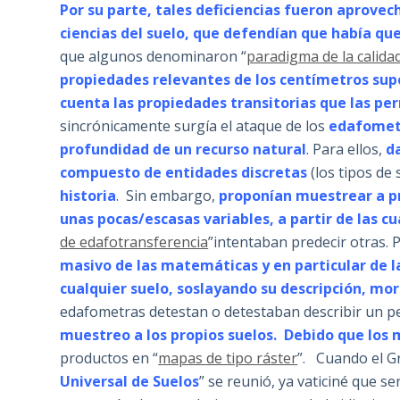
Por su parte, tales deficiencias fueron aprove
ciencias del suelo, que defendían que había que
que algunos denominaron “
paradigma de la calidad
propiedades relevantes de los centímetros superf
cuenta las propiedades transitorias que las pe
sincrónicamente surgía el ataque de los
edafometr
profundidad de un recurso natural
. Para ellos,
d
compuesto de entidades discretas
(los tipos de 
historia
. Sin embargo,
proponían muestrear a p
unas pocas/escasas variables, a partir de las
de edafotransferencia
”intentaban predecir otras. 
masivo de las matemáticas y en particular de l
cualquier suelo, soslayando su descripción, mor
edafometras detestan o detestaban describir un per
muestreo a los propios suelos. Debido que los
productos en “
mapas de tipo ráster
”. Cuando el G
Universal de Suelos
” se reunió, ya vaticiné que 