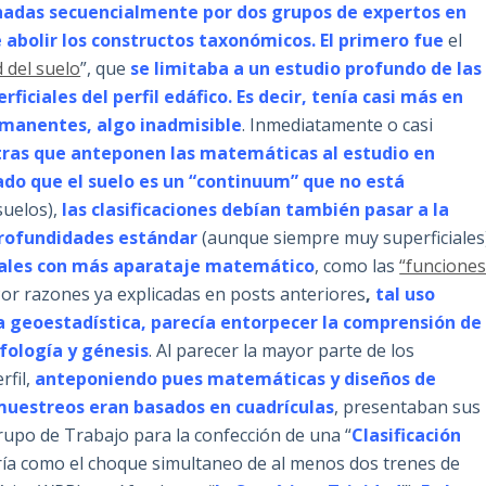
chadas secuencialmente por dos grupos de expertos en
 abolir los constructos taxonómicos. El primero fue
el
 del suelo
”, que
se limitaba a un estudio profundo de las
iciales del perfil edáfico. Es decir, tenía casi más en
rmanentes, algo inadmisible
. Inmediatamente o casi
as que anteponen las matemáticas al estudio en
ado que el suelo es un “continuum” que no está
suelos),
las clasificaciones debían también pasar a la
rofundidades estándar
(aunque siempre muy superficiales
 cuales con más aparataje matemático
, como las
“funcione
Por razones ya explicadas en posts anteriores
,
tal uso
a geoestadística, parecía entorpecer la comprensión de
fología y génesis
. Al parecer la mayor parte de los
fil,
anteponiendo pues matemáticas y diseños de
 muestreos eran basados en cuadrículas
, presentaban sus
rupo de Trabajo para la confección de una “
Clasificación
sería como el choque simultaneo de al menos dos trenes de