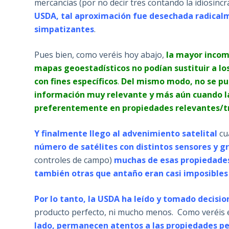
mercancías (por no decir tres contando la idiosincrá
USDA, tal aproximación fue desechada radicalm
simpatizantes
.
Pues bien, como veréis hoy abajo,
la mayor incomp
mapas geoestadísticos no podían sustituir a lo
con fines específicos
.
Del mismo modo, no se pu
información muy relevante y más aún cuando l
preferentemente en propiedades relevantes/tra
Y finalmente llego al advenimiento satelital
cu
número de satélites con distintos sensores y g
controles de campo)
muchas de esas propiedades
también otras que antaño eran casi imposibles
Por lo tanto, la USDA ha leído y tomado decisio
producto perfecto, ni mucho menos. Como veréis e
lado, permanecen atentos a las propiedades pe