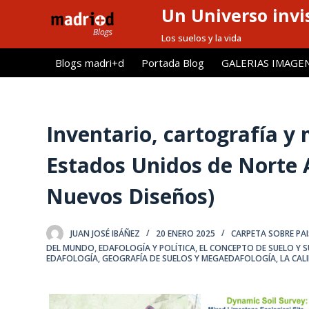
Un Universo invis
S
a
Los suelos y la vida
l
Blogs madri+d
Portada Blog
GALERIAS IMAGE
t
a
r
a
Inventario, cartografía y
l
Estados Unidos de Norte 
c
o
Nuevos Diseños)
n
t
e
JUAN JOSÉ IBÁÑEZ
20 ENERO 2025
CARPETA SOBRE PAIS
n
DEL MUNDO
,
EDAFOLOGÍA Y POLÍTICA
,
EL CONCEPTO DE SUELO Y 
EDAFOLOGÍA
,
GEOGRAFÍA DE SUELOS Y MEGAEDAFOLOGÍA
,
LA CAL
i
d
o