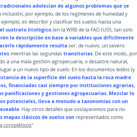
tradicionales adolecían de algunos problemas que se
a inclusión, por ejemplo, de los regímenes de humedad y
ejemplo, es describir y clasificar los suelos hasta una
l sustrato litológico
(en la WRB de la FAO IUSS, tan solo
bién la descripción en base a variables que difícilmente
hacerlo rápidamente resulta
ser, de nuevo, un severo
ntes
mientras las segundas
transitorias
. De este modo, po
ido a una mala gestión agropecuaria, o desastre natural,
 lugar a un nuevo tipo de suelo. En los documentos leídos (y
distancia de la superficie del suelo hasta la roca madre
.
os, financiadas casi siempre por instituciones agrarias,
las panificaciones y gestiones agropecuarias. Mezclar lo
ios potenciales, lleva a menudo a taxonomías con un
deseable
. Hay otros detalles que soslayaremos para no
s mapas clásicos de suelos son
representados como
 coropléticos
”