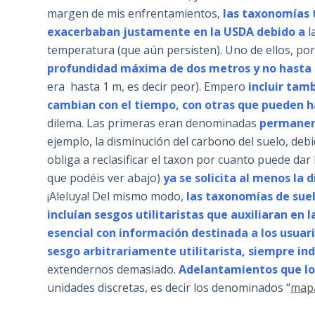
margen de mis enfrentamientos,
las taxonomías 
exacerbaban justamente en la USDA debido a
l
temperatura (que aún persisten). Uno de ellos, por 
profundidad máxima de dos metros y no hasta e
era hasta 1 m, es decir peor). Empero
incluir tam
cambian con el tiempo, con otras que pueden 
dilema. Las primeras eran denominadas
permane
ejemplo, la disminución del carbono del suelo, deb
obliga a reclasificar el taxon por cuanto puede dar
que podéis ver abajo)
ya se solicita al menos la 
¡Aleluya! Del mismo modo,
las taxonomías de suel
incluían sesgos utilitaristas que auxiliaran en 
esencial con información destinada a los usuar
sesgo arbitrariamente utilitarista, siempre in
extendernos demasiado.
Adelantamientos que lo
unidades discretas, es decir los denominados “
mapa