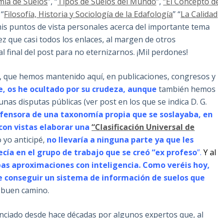
ía de Suelos
”, “
Tipos de Suelos del Mundo
”,
“El Concepto d
 “
Filosofía, Historia y Sociología de la Edafología
” “
La Calidad
mis puntos de vista personales acerca del importante tema
z que casi todos los enlaces, al margen de otros
 final del post para no eternizarnos. ¡Mil perdones!
, que hemos mantenido aquí, en publicaciones, congresos y
e, os he ocultado por su crudeza, aunque
también hemos
unas disputas públicas (ver post en los que se indica D. G.
fensora de una taxonomía propia que se soslayaba, en
con vistas elaborar una
“Clasificación Universal de
 yo anticipé,
no llevaría a ninguna parte ya que les
ecía en el grupo de trabajo que se creó “ex profeso
”.
Y al
as aproximaciones con inteligencia. Como veréis hoy,
 conseguir un sistema de información de suelos que
 buen camino.
ciado desde hace décadas por algunos expertos que, al