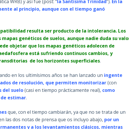
tica WRB) y así fue (post: “
la Santísima Trinidad
”).
En la
ente al principio, aunque con el tiempo ganó
atibilidad resulta ser producto de la intolerancia. Los
s mapas genéticos de suelos, aunque nadie duda su valo
ede objetar que los mapas genéticos adolecen de
aedafosfera está sufriendo continuos cambios, y
nsditorias de los horizontes superficiales
.
ando en los ultimísimos años se han lanzado un
ingente
rados de resolución, que permiten monitorizar
(con
 del suelo
(casi en tiempo prácticamente real),
como
 de estimar
.
nes
que, con el tiempo cambiarán, ya que no se trata de un
n las dos notas de prensa que os incluyo abajo,
por un
rmanentes y a los levantamientos clásicos, mientras