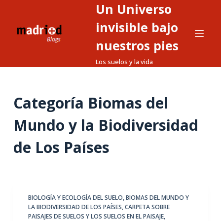
Un Universo
S
a
invisible bajo
l
nuestros pies
t
Los suelos y la vida
a
r
a
Categoría
Biomas del
l
c
Mundo y la Biodiversidad
o
n
de Los Países
t
e
n
i
BIOLOGÍA Y ECOLOGÍA DEL SUELO
,
BIOMAS DEL MUNDO Y
d
LA BIODIVERSIDAD DE LOS PAÍSES
,
CARPETA SOBRE
o
PAISAJES DE SUELOS Y LOS SUELOS EN EL PAISAJE
,