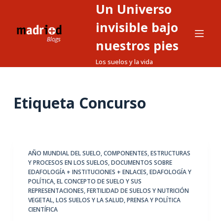
Un Universo
S
a
invisible bajo
l
nuestros pies
t
Los suelos y la vida
a
r
a
Etiqueta
Concurso
l
c
o
n
t
AÑO MUNDIAL DEL SUELO
,
COMPONENTES, ESTRUCTURAS
Y PROCESOS EN LOS SUELOS
,
DOCUMENTOS SOBRE
e
EDAFOLOGÍA + INSTITUCIONES + ENLACES
,
EDAFOLOGÍA Y
n
POLÍTICA
,
EL CONCEPTO DE SUELO Y SUS
i
REPRESENTACIONES
,
FERTILIDAD DE SUELOS Y NUTRICIÓN
VEGETAL
,
LOS SUELOS Y LA SALUD
,
PRENSA Y POLÍTICA
d
CIENTÍFICA
o