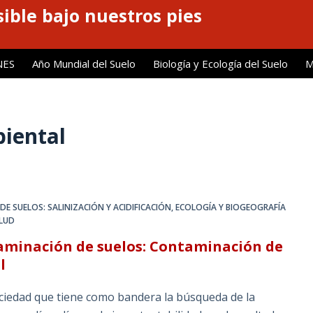
ible bajo nuestros pies
NES
Año Mundial del Suelo
Biología y Ecología del Suelo
M
iental
E SUELOS: SALINIZACIÓN Y ACIDIFICACIÓN
,
ECOLOGÍA Y BIOGEOGRAFÍA
ALUD
minación de suelos: Contaminación de
l
iedad que tiene como bandera la búsqueda de la