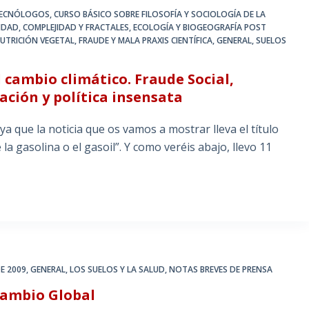
 TECNÓLOGOS
,
CURSO BÁSICO SOBRE FILOSOFÍA Y SOCIOLOGÍA DE LA
IDAD, COMPLEJIDAD Y FRACTALES
,
ECOLOGÍA Y BIOGEOGRAFÍA POST
NUTRICIÓN VEGETAL
,
FRAUDE Y MALA PRAXIS CIENTÍFICA
,
GENERAL
,
SUELOS
l cambio climático. Fraude Social,
ción y política insensata
a que la noticia que os vamos a mostrar lleva el título
a gasolina o el gasoil”. Y como veréis abajo, llevo 11
E 2009
,
GENERAL
,
LOS SUELOS Y LA SALUD
,
NOTAS BREVES DE PRENSA
Cambio Global