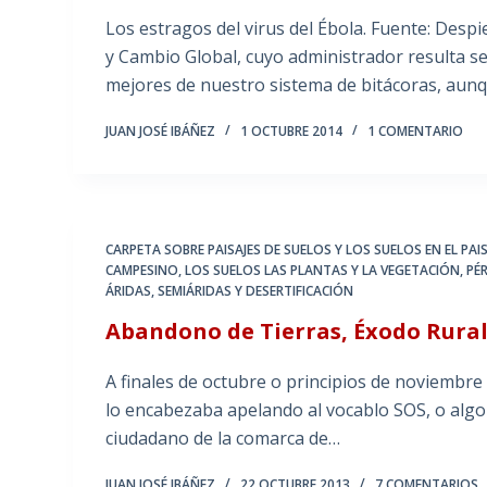
Los estragos del virus del Ébola. Fuente: Des
y Cambio Global, cuyo administrador resulta s
mejores de nuestro sistema de bitácoras, aun
JUAN JOSÉ IBÁÑEZ
1 OCTUBRE 2014
1 COMENTARIO
CARPETA SOBRE PAISAJES DE SUELOS Y LOS SUELOS EN EL PAIS
CAMPESINO
,
LOS SUELOS LAS PLANTAS Y LA VEGETACIÓN
,
PÉ
ÁRIDAS, SEMIÁRIDAS Y DESERTIFICACIÓN
Abandono de Tierras, Éxodo Rural
A finales de octubre o principios de noviembre 
lo encabezaba apelando al vocablo SOS, o algo a
ciudadano de la comarca de…
JUAN JOSÉ IBÁÑEZ
22 OCTUBRE 2013
7 COMENTARIOS