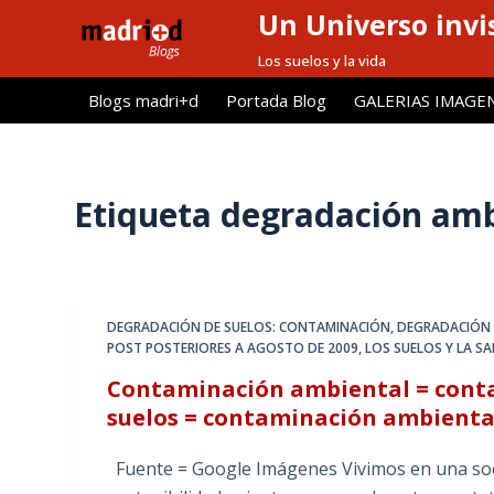
Un Universo invis
S
a
Los suelos y la vida
l
Blogs madri+d
Portada Blog
GALERIAS IMAGE
t
a
r
a
Etiqueta
degradación amb
l
c
o
n
DEGRADACIÓN DE SUELOS: CONTAMINACIÓN
,
DEGRADACIÓN D
t
POST POSTERIORES A AGOSTO DE 2009
,
LOS SUELOS Y LA S
e
Contaminación ambiental = conta
n
suelos = contaminación ambienta
i
d
Fuente = Google Imágenes Vivimos en una soc
o