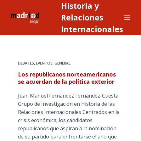
Historia y
S
a
Relaciones
l
Internacionales
t
a
r
a
DEBATES
,
EVENTOS
,
GENERAL
l
c
Los republicanos norteamericanos
o
se acuerdan de la política exterior
n
Juan Manuel Fernández Fernández-Cuesta
t
Grupo de Investigación en Historia de las
e
Relaciones Internacionales Centrados en la
n
crisis económica, los candidatos
i
republicanos que aspiran a la nominación
d
de su partido para enfrentarse el año que
o