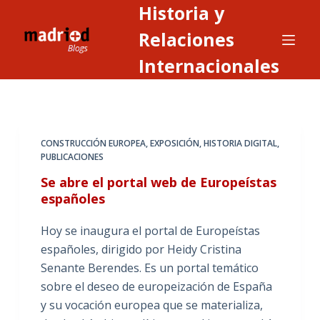
Historia y
S
a
Relaciones
l
Internacionales
t
a
r
a
CONSTRUCCIÓN EUROPEA
,
EXPOSICIÓN
,
HISTORIA DIGITAL
,
l
PUBLICACIONES
c
Se abre el portal web de Europeístas
o
españoles
n
t
Hoy se inaugura el portal de Europeístas
e
españoles, dirigido por Heidy Cristina
n
Senante Berendes. Es un portal temático
i
sobre el deseo de europeización de España
d
y su vocación europea que se materializa,
o