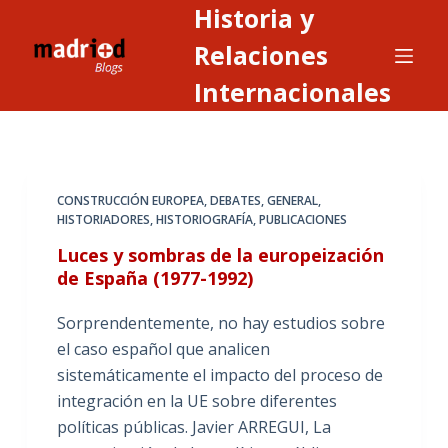
Historia y
S
a
Relaciones
l
Internacionales
t
a
r
a
CONSTRUCCIÓN EUROPEA
,
DEBATES
,
GENERAL
,
l
HISTORIADORES
,
HISTORIOGRAFÍA
,
PUBLICACIONES
c
Luces y sombras de la europeización
o
de España (1977-1992)
n
t
Sorprendentemente, no hay estudios sobre
e
el caso español que analicen
n
sistemáticamente el impacto del proceso de
i
integración en la UE sobre diferentes
d
políticas públicas. Javier ARREGUI, La
o