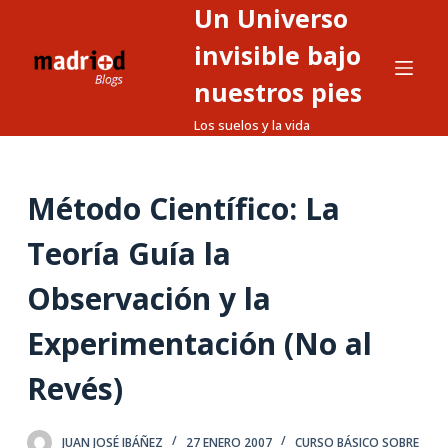
Un Universo
S
a
invisible bajo
l
nuestros pies
t
Los suelos y la vida
a
r
a
Método Científico: La
l
c
Teoría Guía la
o
n
Observación y la
t
Experimentación (No al
e
n
Revés)
i
d
o
JUAN JOSÉ IBÁÑEZ
27 ENERO 2007
CURSO BÁSICO SOBRE