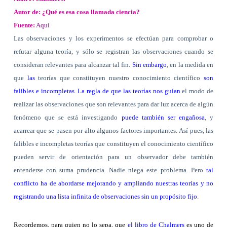
Autor de: ¿Qué es esa cosa llamada ciencia?
Fuente:
Aquí
Las observaciones y los experimentos se efectúan para comprobar o
refutar alguna teoría, y sólo se registran las observaciones cuando se
consideran relevantes para alcanzar tal fin.
Sin embargo
, en la medida en
que
las
teorías que constituyen nuestro conocimiento científico
son
falibles e incompletas
.
La regla de que las teorías nos guían
el modo de
realizar las observaciones que son relevantes para dar luz acerca de algún
fenómeno que se está investigando
puede también ser engañosa
, y
acarrear que se pasen por alto algunos factores importantes. Así pues, las
falibles e incompletas teorías que constituyen el conocimiento científico
pueden servir de orientación para un observador debe también
entenderse con suma prudencia. Nadie niega este problema. Pero
tal
conflicto ha de abordarse mejorando y ampliando nuestras teorías y no
registrando una lista infinita de observaciones sin un propósito fijo
.
Recordemos, para quien no lo sepa, que
el libro de Chalmers
es uno de