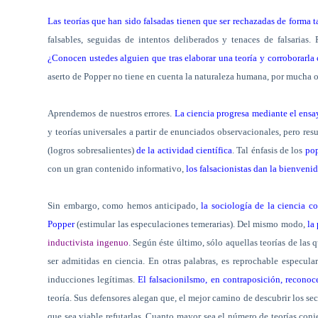
Las teorías que han sido falsadas tienen que ser rechazadas de forma t
falsables, seguidas de intentos deliberados y tenaces de falsarias
¿Conocen ustedes alguien que tras elaborar una teoría y corroborarla co
aserto de Popper no tiene en cuenta la naturaleza humana, por mucha 
Aprendemos de nuestros errores.
La ciencia progresa mediante el ensay
y teorías universales a partir de enunciados observacionales, pero res
(logros sobresalientes)
de la actividad científica
. Tal énfasis de los
pop
con un gran contenido informativo,
los falsacionistas dan la bienveni
Sin embargo, como hemos anticipado,
la sociología de la ciencia c
Popper
(estimular las especulaciones temerarias). Del mismo modo,
la
inductivista ingenuo
. Según éste último, sólo aquellas teorías de la
ser admitidas en ciencia. En otras palabras, es reprochable especula
inducciones legítimas.
El falsacionilsmo, en contraposición, reconoc
teoría. Sus defensores alegan que, el mejor camino de descubrir los sec
que sea viable refutarlas. Cuanto mayor sea el número de teorías conj