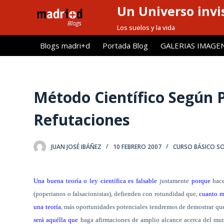
Un Universo invis
S
a
Los suelos y la vida
l
Blogs madri+d
Portada Blog
GALERIAS IMAGE
t
a
r
a
Método Científico Según 
l
Refutaciones
c
o
n
JUAN JOSÉ IBÁÑEZ
10 FEBRERO 2007
CURSO BÁSICO SO
t
e
n
Una buena teoría o ley científica es falsable
justamente
porque
hace
i
(poperianos o falsacionistas), defienden con rotundidad que,
cuanto m
d
una teoría
, más oportunidades potenciales tendremos de demostrar q
o
será aquélla que
haga afirmaciones de amplio alcance acerca del mund