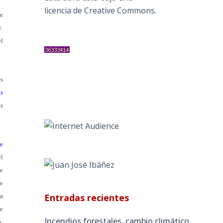
licencia de Creative Commons
.
e
e.
l
es
os
as
de
el
de
de
Entradas recientes
la
re
Incendios forestales, cambio climático
n,