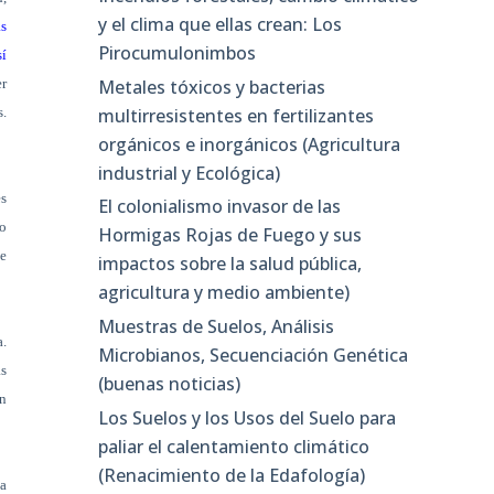
y el clima que ellas crean: Los
as
Pirocumulonimbos
sí
Metales tóxicos y bacterias
er
multirresistentes en fertilizantes
s.
orgánicos e inorgánicos (Agricultura
industrial y Ecológica)
es
El colonialismo invasor de las
lo
Hormigas Rojas de Fuego y sus
ue
impactos sobre la salud pública,
agricultura y medio ambiente)
Muestras de Suelos, Análisis
a.
Microbianos, Secuenciación Genética
ás
(buenas noticias)
en
Los Suelos y los Usos del Suelo para
paliar el calentamiento climático
(Renacimiento de la Edafología)
la