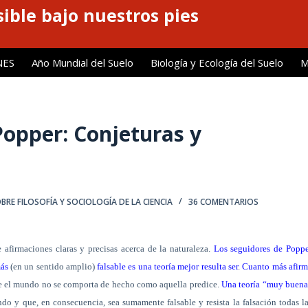
ible bajo nuestros pies
NES
Año Mundial del Suelo
Biología y Ecología del Suelo
M
Popper: Conjeturas y
BRE FILOSOFÍA Y SOCIOLOGÍA DE LA CIENCIA
36 COMENTARIOS
 afirmaciones claras y precisas acerca de la naturaleza.
Los seguidores de Poppe
ás
(en un sentido amplio)
falsable es una teoría mejor resulta ser
.
Cuanto más afirm
ue el mundo no se comporta de hecho como aquella predice.
Una teoría “muy buena
o y que, en consecuencia, sea sumamente falsable y resista la falsación todas l