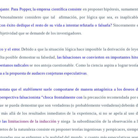
ajante
.
Para Popper, la empresa científica consiste
en proponer hipótesis, sumament
. Personalmente considero que tal
afirmación, por lógica que sea, es inaplicabl
n éxito dedique el resto de su vida a intentar refutarla o falsarla?
Sinceramente e
objetividad que se demande de los investigadores.
o y el error
. Debido a que la situación lógica hace imposible la derivación de ley
ulta posible demostrar su falsedad,
las falsaciones se convierten en importantes hit
erianos radicales
se nos antoja cuestionable. Como la ciencia aspira a lograr teorí
da a la propuesta de audaces conjeturas especulativas
.
onstata que el
stablisment
suele comportarse de manera antagónica a los deseos 
 perspectiva falsacionista “choca frontalmente con
la precaución recomendada por
s que se pueda demostrar que son verdaderas (o probablemente verdaderas) deberán 
r más allá de los resultados inmediatos de la experiencia, si no se apela al uso 
e las
limitaciones de la inducción y
niega
la subordinación de la observación a 
retos de la naturaleza consiste en proponer teorías ingeniosas y perspicaces, siemp
eturadas que se enfrenten a la realidad del mundo, y cuanto más especulativas sea