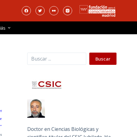
ás
Buscar
Buscar
r
e
”
Doctor en Ciencias Biológicas y
as