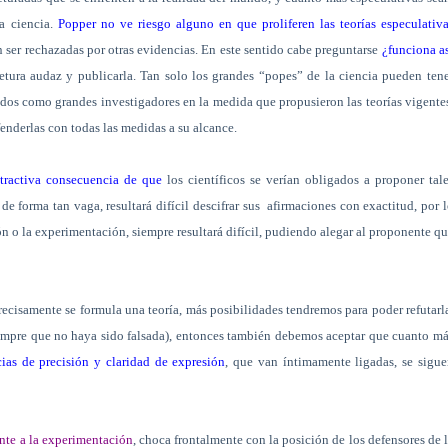
a ciencia.
Popper no ve riesgo alguno en que proliferen las teorías especulativ
ser rechazadas por otras evidencias. En este sentido cabe preguntarse
¿funciona a
jetura audaz y publicarla. Tan solo los grandes “popes” de la ciencia pueden ten
ados como grandes investigadores en la medida que propusieron las teorías vigente
enderlas con todas las medidas a su alcance.
atractiva consecuencia de que
los científicos se verían obligados a proponer tal
de forma tan vaga, resultará difícil descifrar sus
afirmaciones con exactitud, por 
n o la experimentación, siempre resultará difícil, pudiendo alegar al proponente q
ecisamente se formula una teoría, más posibilidades tendremos para poder refutarl
siempre que no haya sido falsada), entonces también debemos aceptar que cuanto m
ias de precisión y claridad de expresión
, que van íntimamente ligadas, se sigu
ente a la experimentación
, choca frontalmente con la posición de los defensores de 