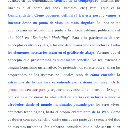
avances en las denominadas
ciencias de la complejidad
(sistemas no-
lineales o al borde del caos, fractales, etc.) Pero,
¿que es la
Complejidad? ¿Cómo podemos definirla? En este post lo vamos a
intentar desde un punto de vista un tanto singular
. La idea se me
ocurrió para un artículo, que junto a Asunción Saldaña, publicamos el
año 2007 en “
Ecological Modelling
”. Para ello
partiremos de tres
conceptos centrales y dos, a los que denominaremos conectores
.
Todos
los elementos necesarios están en el gráfico de abajo
. Veremos que
el
concepto que presentamos es sumamente sencillo
. No recurriremos a
ningún formalismo matemático. No pretendemos en este post analizar las
propiedades de los sistemas no lineales, sino de
cómo entender la
estructura de lo que hoy se entiende por sistema complejo
.
Os lo
prometimos en este post
, y seguiremos avanzando en otros que le sigan,
con vistas a mostraros
la ubicuidad de ciertas estructuras a nuestro
alrededor, desde el mundo inanimado, pasando por
los seres vivos,
artefactos tecnológicos, hasta el propio
crecimiento de la Web
. Como
cualquier concepto sencillo, omite una buena parte de la esencia del tipo
de sistemas mentados. Sin embargo, considero que puede ser un buen