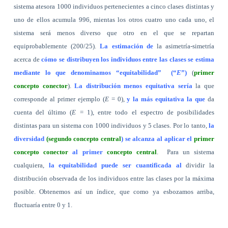
sistema atesora 1000 individuos pertenecientes a cinco clases distintas y
uno de ellos acumula 996, mientas los otros cuatro uno cada uno, el
sistema será menos diverso que otro en el que se repartan
equiprobablemente (200/25).
La estimación de
la asimetría-simetría
acerca de
cómo se distribuyen los individuos entre las clases se estima
mediante lo que denominamos “equitabilidad”
(“
E
”)
(
primer
concepto conector
).
La distribución menos equitativa sería
la que
corresponde al primer ejemplo (
E
= 0),
y la más equitativa la que
da
cuenta del último (
E
= 1), entre todo el espectro de posibilidades
distintas para un sistema con 1000 individuos y 5 clases. Por lo tanto,
la
diversidad
(segundo concepto central
) se alcanza al aplicar el
primer
concepto conector
al primer
concepto central
.
Para un sistema
cualquiera,
la equitabilidad puede ser cuantificada al
dividir la
distribución observada de los individuos entre las clases por la máxima
posible. Obtenemos así un índice, que como ya esbozamos arriba,
fluctuaría entre 0 y 1.