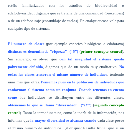
estéis familiarizados con los estudios de biodiversidad o
edafodiversidad, digamos que se trataría de una comunidad (biocenosis)
o de un edafopaisaje (ensamblaje de suelos). En cualquier caso vale para
cualquier tipo de sistemas.
El numero de clases
(por ejemplo especies biológicas o edafotaxa)
distintas es denominado “riqueza”
(“
S
”)
(
primer concepto central
).
Sin embargo, es obvio que c
on tal magnitud el sistema queda
pobremente definido
, digamos que de un modo muy cualitativo.
No
todas las clases atesoran el mismo número de individuos
, teniendo
unas más que otras.
Pensemos pues en la población de individuos que
conforman el sistema como un conjunto
.
Cuando tenemos en cuenta
como
los individuos se distribuyen entre las diferentes clases,
obtenemos lo que se llama “diversidad”
(“
H’
”)
(
segundo concepto
central
). Tanto la termodinámica, como la teoría de la información, nos
informan que
la mayor diversidad se alcanza cuando
cada clase posee
el mismo número de individuos.
¿Por qué? Resulta trivial que si un