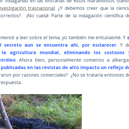
ir indagando en las entrañas de estos maravillosos suelo
nvestigación trasnacional
. ¿Y debemos creer que la cienci
rectos?. ¡No cuela!. Parte de la indagación científica d
mencé a leer sobre el tema, yo también me entusiasmé. Y
s
el secreto aun se encuentra ahí, por esclarecer
. Y d
 la agricultura mundial, eliminando los costosos 
etróleo
. Ahora bien, personalmente comienzo a alberga
publicadas en las revistas de alto impacto un reflejo d
aron por razones comerciales? ¿No se trataría entonces d
respuesta.