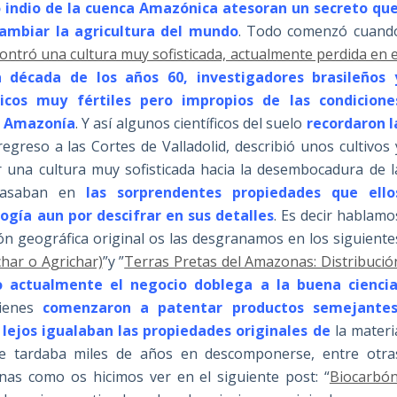
 indio
de la cuenca Amazónica atesoran un secreto qu
cambiar la agricultura del mundo
. Todo comenzó cuand
ontró una cultura muy sofisticada, actualmente perdida en e
a década de los años 60, investigadores brasileños 
icos muy fértiles pero impropios de las condicione
l Amazonía
. Y así algunos científicos del suelo
recordaron l
regreso a las Cortes de Valladolid, describió unos cultivos 
 una cultura muy sofisticada hacia la desembocadura de l
basaban en
las sorprendentes propiedades que ello
ogía aun por descifrar en sus detalles
. Es decir hablamo
ión geográfica original os las desgranamos en los siguiente
char o Agrichar)
”y ”
Terras Pretas del Amazonas: Distribució
 actualmente el negocio doblega a la buena ciencia
uienes
comenzaron a patentar productos semejantes
lejos igualaban las propiedades originales de
la materi
ue tardaba miles de años en descomponerse, entre otra
as como os hicimos ver en el siguiente post: “
Biocarbón