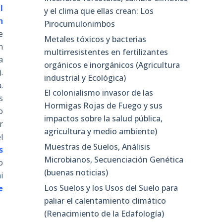
l
y el clima que ellas crean: Los
n
Pirocumulonimbos
e
Metales tóxicos y bacterias
n
multirresistentes en fertilizantes
a
orgánicos e inorgánicos (Agricultura
).
industrial y Ecológica)
.
El colonialismo invasor de las
s
Hormigas Rojas de Fuego y sus
o
impactos sobre la salud pública,
r
agricultura y medio ambiente)
l
Muestras de Suelos, Análisis
s
Microbianos, Secuenciación Genética
o
(buenas noticias)
i
Los Suelos y los Usos del Suelo para
e
paliar el calentamiento climático
(Renacimiento de la Edafología)