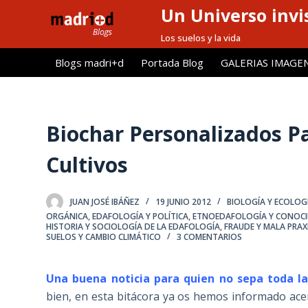
Un Universo invis
S
a
Los suelos y la vida
l
Blogs madri+d
Portada Blog
GALERIAS IMAGE
t
a
r
a
Biochar Personalizados Pa
l
Cultivos
c
o
n
JUAN JOSÉ IBÁÑEZ
19 JUNIO 2012
BIOLOGÍA Y ECOLOG
t
ORGÁNICA
,
EDAFOLOGÍA Y POLÍTICA
,
ETNOEDAFOLOGÍA Y CONOCI
HISTORIA Y SOCIOLOGÍA DE LA EDAFOLOGÍA
,
FRAUDE Y MALA PRAXI
e
SUELOS Y CAMBIO CLIMÁTICO
3 COMENTARIOS
n
i
Una buena noticia para quien no sepa toda l
d
bien, en esta bitácora ya os hemos informado ac
o