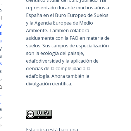
científico titular del CSIC Jubilado. Ha
e
,
representado durante muchos años a
o
España en el Buro Europeo de Suelos
l
y la Agencia Europea de Medio
y
Ambiente. También colabora
s
asiduamente con la FAO en materia de
a
suelos. Sus campos de especialización
y
son la ecología del paisaje,
a
edafodiversidad y la aplicación de
s
ciencias de la complejidad a la
s
edafología. Ahora también la
s
divulgación científica.
n
,
,
a
s
,
Esta obra está bajo una