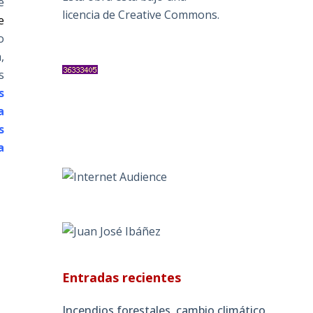
e
licencia de Creative Commons
.
e
o
,
s
s
a
s
a
Entradas recientes
Incendios forestales, cambio climático