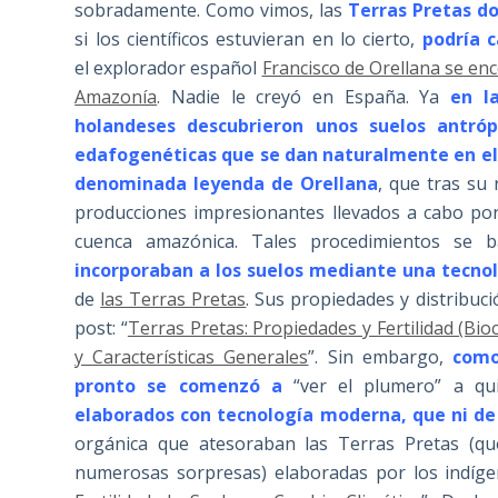
sobradamente. Como vimos, las
Terras Pretas do
si los científicos estuvieran en lo cierto,
podría 
el explorador español
Francisco de Orellana se enc
Amazonía
. Nadie le creyó en España. Ya
en l
holandeses descubrieron unos suelos antróp
edafogenéticas que se dan naturalmente en e
denominada leyenda de Orellana
, que tras su 
producciones impresionantes llevados a cabo por
cuenca amazónica. Tales procedimientos se 
incorporaban a los suelos mediante una tecnol
de
las Terras Pretas
. Sus propiedades y distribuc
post: “
Terras Pretas: Propiedades y Fertilidad (Bio
y Características Generales
”. Sin embargo,
como
pronto se comenzó a
“ver el plumero” a q
elaborados con tecnología moderna, que ni de 
orgánica que atesoraban las Terras Pretas (q
numerosas sorpresas) elaboradas por los indígen