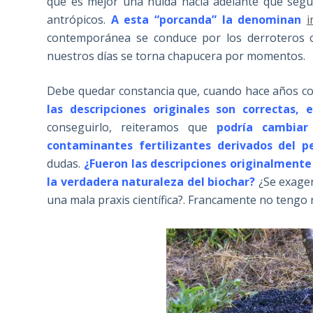
que es mejor una huida hacia adelante que segu
antrópicos.
A esta “porcanda” la denominan
i
contemporánea se conduce por los derroteros cor
nuestros días se torna chapucera por momentos.
Debe quedar constancia que, cuando hace años co
las descripciones originales son correctas, 
conseguirlo, reiteramos que
podría cambiar
contaminantes fertilizantes derivados del p
dudas.
¿Fueron las descripciones originalmente 
la verdadera naturaleza del biochar?
¿Se exager
una mala praxis científica?. Francamente no tengo 