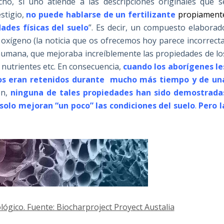
cho, si uno atiende a las descripciones originales que s
estigio,
no puede hablarse de un fertilizante
propiament
ades físicas del suelo
”. Es decir, un compuesto elaborad
oxígeno (la noticia que os ofrecemos hoy parece incorrecta
la humana, que mejoraba increíblemente las propiedades de lo
 nutrientes etc. En consecuencia,
cuando los aborígenes le
stos eran retenidos durante mucho más tiempo y de un
en,
ninguna de tales propiedades han sido demostrada
solo mejoran “un poco” las condiciones del suelo
.
Pero l
lógico. Fuente: Biocharproject Proyect Austalia