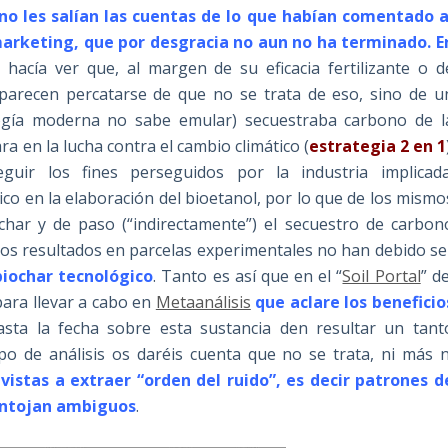
no les salían las cuentas de lo que habían comentado a
rketing, que por desgracia no aun no ha terminado. E
e hacía ver que, al margen de su eficacia fertilizante o d
arecen percatarse de que no se trata de eso, sino de u
ogía moderna no sabe emular) secuestraba carbono de l
 en la lucha contra el cambio climático (
estrategia 2 en 1
uir los fines perseguidos por la industria implicada
o en la elaboración del bioetanol, por lo que de los mismo
char y de paso (“indirectamente”) el secuestro de carbon
, los resultados en parcelas experimentales no han debido se
biochar tecnológico
. Tanto es así que en el “
Soil Portal
” de
ara llevar a cabo en
Metaanálisis
que aclare los beneficio
asta la fecha sobre esta sustancia den resultar un tant
tipo de análisis os daréis cuenta que no se trata, ni más n
stas a extraer “orden del ruido”, es decir patrones d
 antojan ambiguos
.