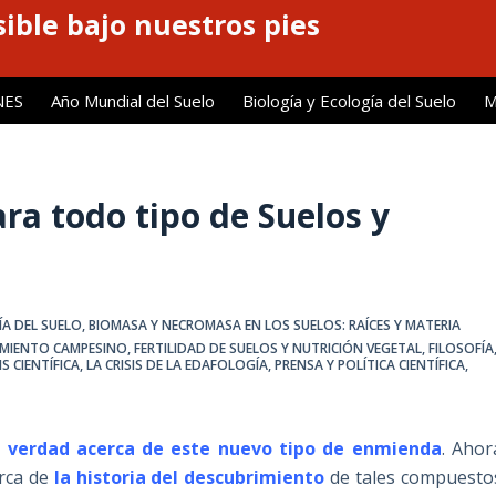
ible bajo nuestros pies
NES
Año Mundial del Suelo
Biología y Ecología del Suelo
M
ra todo tipo de Suelos y
ÍA DEL SUELO
,
BIOMASA Y NECROMASA EN LOS SUELOS: RAÍCES Y MATERIA
MIENTO CAMPESINO
,
FERTILIDAD DE SUELOS Y NUTRICIÓN VEGETAL
,
FILOSOFÍA
S CIENTÍFICA
,
LA CRISIS DE LA EDAFOLOGÍA
,
PRENSA Y POLÍTICA CIENTÍFICA
,
a verdad acerca de este nuevo tipo de enmienda
. Ahor
erca de
la historia del descubrimiento
de tales compuesto