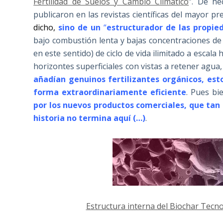
Fertilidad de Suelos y Cambio Climático
”. De he
publicaron en las revistas científicas del mayor pr
dicho,
sino de un
“
estructurador de las propied
bajo combustión lenta y bajas concentraciones de 
en este sentido) de ciclo de vida ilimitado a esca
horizontes superficiales con vistas a retener agua,
añadían genuinos fertilizantes orgánicos, e
forma extraordinariamente eficiente
. Pues bi
por los nuevos productos comerciales, que tan 
historia no termina aquí (…)
.
Estructura interna del Biochar Tecno