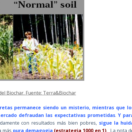
del Biochar. Fuente: Terra&Biochar
 Pretas permanece siendo un misterio, mientras que lo
mercado defraudan las expectativas prometidas
.
Y par
idamente con resultados más bien pobres,
sigue la huid
la más
pura demagogia
(estrategia 1000 en 1)
. La nota d