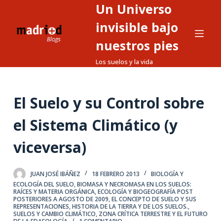
Un Universo
S
a
invisible bajo
l
nuestros pies
t
Los suelos y la vida
a
r
a
El Suelo y su Control sobre
l
c
el Sistema Climático (y
o
n
viceversa)
t
e
JUAN JOSÉ IBÁÑEZ
18 FEBRERO 2013
BIOLOGÍA Y
n
ECOLOGÍA DEL SUELO
,
BIOMASA Y NECROMASA EN LOS SUELOS:
i
RAÍCES Y MATERIA ORGÁNICA
,
ECOLOGÍA Y BIOGEOGRAFÍA POST
POSTERIORES A AGOSTO DE 2009
,
EL CONCEPTO DE SUELO Y SUS
d
REPRESENTACIONES
,
HISTORIA DE LA TIERRA Y DE LOS SUELOS.
,
SUELOS Y CAMBIO CLIMÁTICO
,
ZONA CRÍTICA TERRESTRE Y EL FUTURO
o