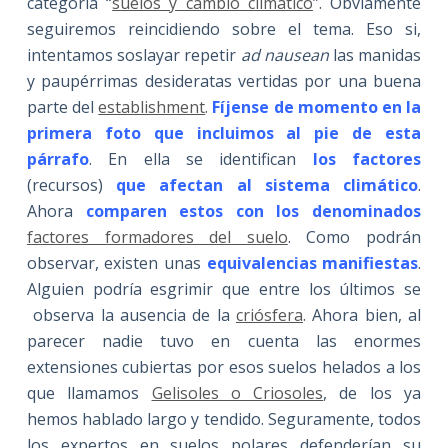
categoría “
suelos y cambio climático
”. Obviamente
seguiremos reincidiendo sobre el tema. Eso si,
intentamos soslayar repetir
ad nausean
las manidas
y paupérrimas desideratas vertidas por una buena
parte del
establishment
.
Fíjense de momento en la
primera foto que incluimos al pie de esta
párrafo
. En ella se identifican
los factores
(recursos)
que afectan al sistema climático
.
Ahora
comparen estos con los denominados
factores formadores del suelo
. Como podrán
observar, existen unas
equivalencias manifiestas
.
Alguien podría esgrimir que entre los últimos se
observa la ausencia de la
criósfera
. Ahora bien, al
parecer nadie tuvo en cuenta las enormes
extensiones cubiertas por esos suelos helados a los
que llamamos
Gelisoles o Criosoles
, de los ya
hemos hablado largo y tendido. Seguramente, todos
los expertos en suelos polares defenderían su