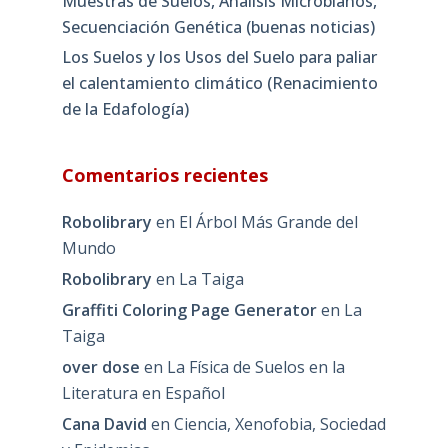
Muestras de Suelos, Análisis Microbianos,
Secuenciación Genética (buenas noticias)
Los Suelos y los Usos del Suelo para paliar
el calentamiento climático (Renacimiento
de la Edafología)
Comentarios recientes
Robolibrary
en
El Árbol Más Grande del
Mundo
Robolibrary
en
La Taiga
Graffiti Coloring Page Generator
en
La
Taiga
over dose
en
La Física de Suelos en la
Literatura en Español
Cana David
en
Ciencia, Xenofobia, Sociedad