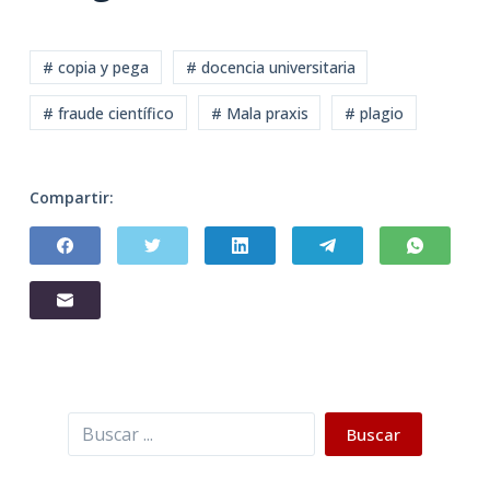
# copia y pega
# docencia universitaria
# fraude científico
# Mala praxis
# plagio
Compartir:
Buscar
Buscar