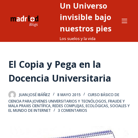
Un Universo
S
a
invisible bajo
l
nuestros pies
t
Los suelos y la vida
a
r
a
El Copia y Pega en la
l
c
Docencia Universitaria
o
n
t
JUAN JOSÉ IBÁÑEZ
8 MAYO 2015
CURSO BÁSICO DE
CIENCIA PARA JOVENES UNIVERSITARIOS Y TECNÓLOGOS
,
FRAUDE Y
e
MALA PRAXIS CIENTÍFICA
,
REDES COMPLEJAS, ECOLÓGICAS, SOCIALES Y
EL MUNDO DE INTERNET
3 COMENTARIOS
n
i
d
o