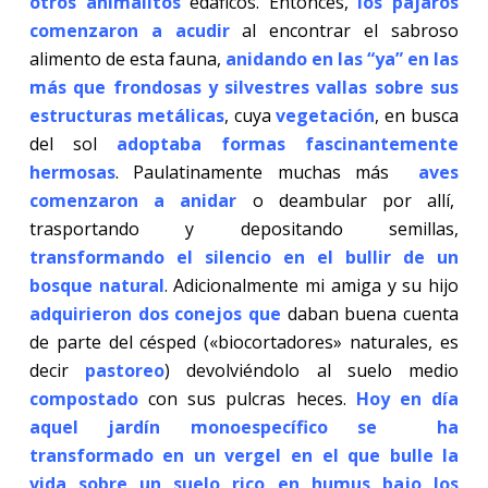
otros animalitos
edáficos. Entonces,
los pájaros
comenzaron a acudir
al encontrar el sabroso
alimento de esta fauna,
anidando en las “ya” en las
más que frondosas y silvestres vallas sobre sus
estructuras metálicas
, cuya
vegetació
n
, en busca
del sol
adoptaba formas fascinantemente
hermosas
. Paulatinamente muchas más
aves
comenzaron a anidar
o deambular por allí,
trasportando y depositando semillas,
transformando el silencio en el bullir de un
bosque natural
. Adicionalmente mi amiga y su hijo
adquirieron dos conejos que
daban buena cuenta
de parte del césped («biocortadores» naturales, es
decir
pastoreo
) devolviéndolo al suelo medio
compostado
con sus pulcras heces.
Hoy en día
aquel jardín monoespecífico se
ha
transformado en un vergel en el que bulle la
vida sobre un suelo rico en humus bajo los