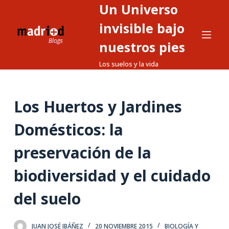
Un Universo
S
a
invisible bajo
l
nuestros pies
t
Los suelos y la vida
a
r
a
Los Huertos y Jardines
l
c
Domésticos: la
o
n
preservación de la
t
biodiversidad y el cuidado
e
n
del suelo
i
d
o
JUAN JOSÉ IBÁÑEZ
20 NOVIEMBRE 2015
BIOLOGÍA Y