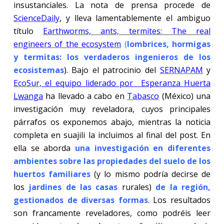
insustanciales. La nota de prensa procede de
ScienceDaily
, y lleva lamentablemente el ambiguo
título
Earthworms, ants, termites: The real
engineers of the ecosystem
(
lombrices, hormigas
y termitas: los verdaderos ingenieros de los
ecosistemas
). Bajo el patrocinio del
SERNAPAM
y
EcoSur
, el equipo liderado por
Esperanza Huerta
Lwanga
ha llevado a cabo en
Tabasco
(México) una
investigación muy reveladora, cuyos principales
párrafos os exponemos abajo, mientras la noticia
completa en suajili la incluimos al final del post. En
ella se aborda
una investigación en diferentes
ambientes sobre las propiedades del suelo de los
huertos familiares
(y lo mismo podría decirse de
los
jardines de las casas
rurales)
de la región,
gestionados de diversas formas
. Los resultados
son francamente reveladores, como podréis leer