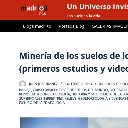
Un Universo invis
S
a
Los suelos y la vida
l
Blogs madri+d
Portada Blog
GALERIAS IMAGE
t
a
r
a
Minería de los suelos de 
l
(primeros estudios y vide
c
o
n
JUAN JOSÉ IBÁÑEZ
14 FEBRERO 2024
BIOLOGÍA Y ECOL
t
PAISAJE
,
CURSO BÁSICO: TIPOS DE SUELOS DEL MUNDO
,
DEGRADAC
REPRESENTACIONES
,
FILOSOFÍA, HISTORIA Y SOCIOLOGÍA DE LA E
e
SUPERFICIALES TERRESTRES: RELIEVE, GEOMORFOLOGÍA Y CUENCAS 
n
FUTURO DE LA EDAFOLOGÍA
i
d
o