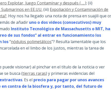
ero Explotar, luego Contaminar y después (…..)
; (ii)
os Submarinos en EE.UU.
(iii)
Expoliación y Contaminación de
eta?
. Hoy nos ha llegado una nota de prensa en suajili que o
además de añadir
uno o dos videos (consecutivos) muy
famado
Instituto Tecnológico de Massachusetts o MIT, ha
reo de sus fondos” al entrar en funcionamiento los
n los
“
nódulos polimetálicos
”? Resulta lamentable que los
ncarcelada en el limbo de los justos, mientras la tarea de
puede visionar) al pinchar en el título de la noticia o ver
ue se busca (
tierras raras
) y primeras evidencias del
 extractivas
. Es el
precio para pagar por unos avances
n contra de la biosfera y, por tanto, del futuro de