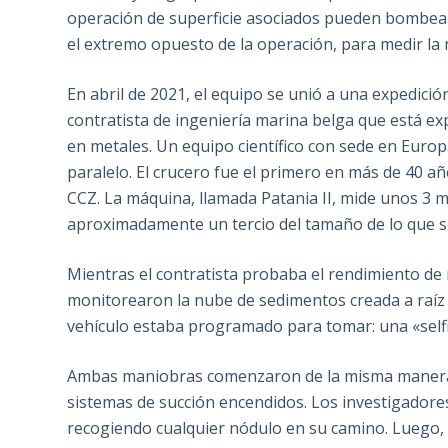
operación de superficie asociados pueden bombear 
el extremo opuesto de la operación, para medir la
En abril de 2021, el equipo se unió a una expedici
contratista de ingeniería marina belga que está e
en metales. Un equipo científico con sede en Euro
paralelo. El crucero fue el primero en más de 40 a
CCZ. La máquina, llamada Patania II, mide unos 3 m
aproximadamente un tercio del tamaño de lo que se
Mientras el contratista probaba el rendimiento de r
monitorearon la nube de sedimentos creada a raíz d
vehículo estaba programado para tomar: una «selfi
Ambas maniobras comenzaron de la misma manera, c
sistemas de succión encendidos. Los investigadores
recogiendo cualquier nódulo en su camino. Luego, 