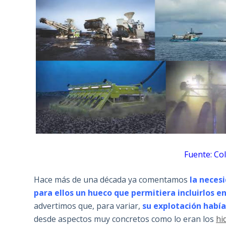
Fuente: Co
Hace más de una década ya comentamos
la necesi
para ellos un hueco que permitiera incluirlos e
advertimos que, para variar,
su explotación habí
desde aspectos muy concretos como lo eran los
hi