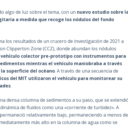
ado algo de luz sobre el tema, con un
nuevo estudio sobre l
gitaría a medida que recoge los nódulos del fondo
ma los resultados de un crucero de investigación de 2021 a
rion Clipperton Zone (CCZ), donde abundan los nódulos
n
vehículo colector pre-prototipo con instrumentos para
sedimentos mientras el vehículo maniobraba a través
la superficie del océano
. A través de una secuencia de
ficos del MIT utilizaron el vehículo para monitorear su
dades
.
una densa columna de sedimentos a su paso, que se extendi
inámica de fluidos como una «corriente de turbidez». A
 permaneció relativamente bajo, permaneciendo a menos d
inmediatamente más alto en la columna de agua como se