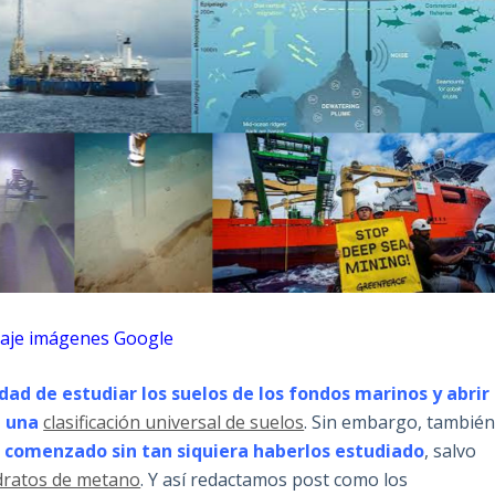
laje imágenes Google
dad de estudiar los suelos de los fondos marinos y abrir
n una
clasificación universal de suelos
. Sin embargo, tambié
a comenzado sin tan siquiera haberlos estudiado
, salvo
dratos de metano
. Y así redactamos post como los