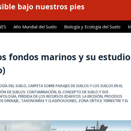
ible bajo nuestros pies
NES
Año Mundial del Suelo
Biología y Ecología del Suelo
M
los fondos marinos y su estudio
o)
OGÍA DEL SUELO
,
CARPETA SOBRE PAISAJES DE SUELOS Y LOS SUELOS EN EL
IÓN DE SUELOS: CONTAMINACIÓN
,
EL CONCEPTO DE SUELO Y SUS
DAFOLOGÍA
,
PÉRDIDA DE LOS RECURSOS EDÁFICOS: LA EROSIÓN
,
PROCESOS
DE DRENAJE:
,
TAXONOMÍAS Y CLASIFICACIONES
,
ZONA CRÍTICA TERRESTRE Y EL