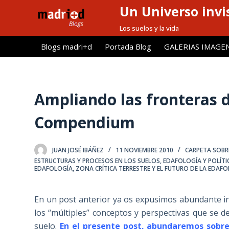
Un Universo invis
S
a
Los suelos y la vida
l
Blogs madri+d
Portada Blog
GALERIAS IMAGE
t
a
r
a
Ampliando las fronteras d
l
Compendium
c
o
n
JUAN JOSÉ IBÁÑEZ
11 NOVIEMBRE 2010
CARPETA SOBRE
t
ESTRUCTURAS Y PROCESOS EN LOS SUELOS
,
EDAFOLOGÍA Y POLÍTI
EDAFOLOGÍA
,
ZONA CRÍTICA TERRESTRE Y EL FUTURO DE LA EDAF
e
n
i
En un post anterior ya os expusimos abundante in
d
los “múltiples” conceptos y perspectivas que se d
o
suelo.
En el presente post, abundaremos sobre 