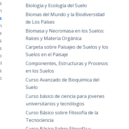
s
Biología y Ecología del Suelo
n
Biomas del Mundo y la Biodiversidad
s
de Los Países
n
Biomasa y Necromasa en los Suelos:
e
Raíces y Materia Orgánica
s
Carpeta sobre Paisajes de Suelos y los
s
Suelos en el Paisaje
o
l
Componentes, Estructuras y Procesos
s
en los Suelos
o
Curso Avanzado de Bioquímica del
Suelo
Curso básico de ciencia para jovenes
universitarios y tecnólogos
Curso Básico sobre Filosofía de la
Tecnociencia
Curso Básico Sobre Filosofía y