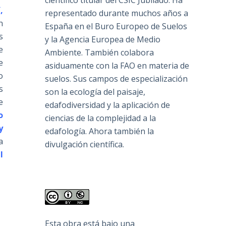
científico titular del CSIC Jubilado. Ha
,
representado durante muchos años a
n
España en el Buro Europeo de Suelos
s
y la Agencia Europea de Medio
e
Ambiente. También colabora
e
asiduamente con la FAO en materia de
o
suelos. Sus campos de especialización
s
son la ecología del paisaje,
e
edafodiversidad y la aplicación de
o
ciencias de la complejidad a la
y
edafología. Ahora también la
a
divulgación científica.
l
Esta obra está bajo una