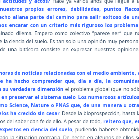
 actitudes y actos?
Hace ya varios años que llegué a l
estros propios errores, debilidades, puntos flacos
 hecho allana parte del camino para salir exitoso de un
os encarar con un criterio más riguroso los problema
ado dilema. Empero como colectivo “parece ser” que n
 la ciencia del suelo. Es tan solo una opinión muy personal
 de una bitácora consiste en expresar nuestras opinione
horas de noticias relacionadas con el medio ambiente, 
me ha hecho comprender que, día a día, la comunida
en su verdadera dimensión
el problema global (que no sól
en preservar el sistema suelo
.
Los numerosos artículos
omo Science, Nature o PNAS que, de una manera u otra
elos ha crecido sin cesar
. Desde la bioprospección, hasta l
s del saber dan fe de ello. A pesar de todo,
reitero que, e
expertos en ciencia del suelo
, pudiendo haberse obtenid
do la situación contraria. De hecho en algunos de ellos s