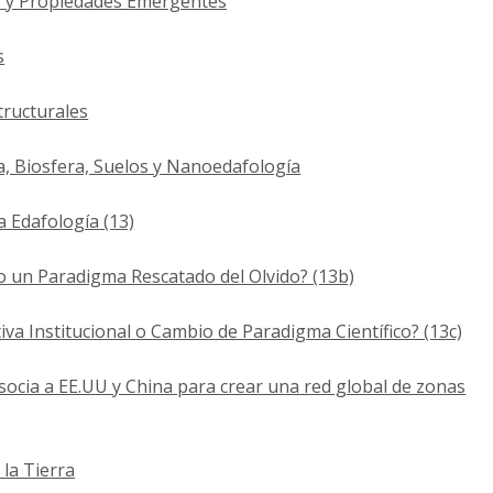
as y Propiedades Emergentes
s
tructurales
, Biosfera, Suelos y Nanoedafología
a Edafología (13)
o un Paradigma Rescatado del Olvido? (13b)
ativa Institucional o Cambio de Paradigma Científico? (13c)
asocia a EE.UU y China para crear una red global de zonas
 la Tierra