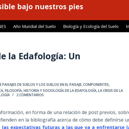
ible bajo nuestros pies
NES
Año Mundial del Suelo
Biología y Ecología del Suelo
M
e la Edafología: Un
 PAISAJES DE SUELOS Y LOS SUELOS EN EL PAISAJE
,
COMPONENTES,
CA
,
FILOSOFÍA, HISTORIA Y SOCIOLOGÍA DE LA EDAFOLOGÍA
,
LA CRISIS DE LA
OLOGÍA
2 COMENTARIOS
formación, en forma de una relación de post previos, sobr
efienden en la bibliografía acerca de cómo debe definirse u
las expectativas futuras a las que va a enfrentarse l