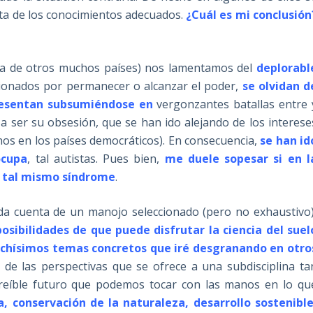
lta de los conocimientos adecuados.
¿Cuál es mi conclusión
 la de otros muchos países) nos lamentamos del
deplorabl
ionados por permanecer o alcanzar el poder,
se olvidan d
presentan subsumiéndose en
vergonzantes batallas entre 
 a ser su obsesión, que se han ido alejando de los interese
nos en los países democráticos). En consecuencia,
se han id
ocupa
, tal autistas. Pues bien,
me duele sopesar si en l
 tal mismo síndrome
.
 da cuenta de un manojo seleccionado (pero no exhaustivo)
sibilidades de que puede disfrutar la ciencia del suel
chísimos temas concretos que iré desgranando en otro
 de las perspectivas que se ofrece a una subdisciplina ta
ncreíble futuro que podemos tocar con las manos en lo qu
da, conservación de la naturaleza, desarrollo sostenible