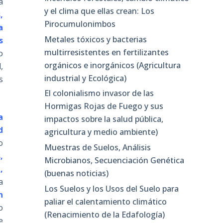
a
y el clima que ellas crean: Los
,
Pirocumulonimbos
a
Metales tóxicos y bacterias
s
multirresistentes en fertilizantes
o
orgánicos e inorgánicos (Agricultura
,
industrial y Ecológica)
s
El colonialismo invasor de las
Hormigas Rojas de Fuego y sus
a
impactos sobre la salud pública,
d
agricultura y medio ambiente)
o
Muestras de Suelos, Análisis
,
Microbianos, Secuenciación Genética
,
(buenas noticias)
a
Los Suelos y los Usos del Suelo para
n
paliar el calentamiento climático
o
(Renacimiento de la Edafología)
e