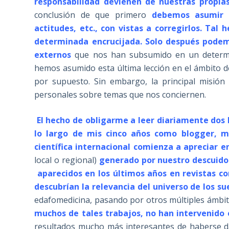
responsabilidad devienen de nuestras propias
conclusión de que primero
debemos asumir nu
actitudes, etc., con vistas a corregirlos. Tal
determinada encrucijada. Solo después podem
externos
que nos han subsumido en un determin
hemos asumido esta última lección en el ámbito de
por supuesto. Sin embargo, la principal misión
personales sobre temas que nos conciernen.
El hecho de obligarme a leer diariamente dos 
lo largo de mis cinco años como blogger, 
científica internacional comienza a apreciar 
local o regional)
generado por nuestro descuido 
aparecidos en los últimos años en revistas c
descubrían la relevancia del universo de los su
edafomedicina, pasando por otros múltiples ámbito
muchos de tales trabajos, no han intervenido 
resultados mucho más interesantes de haberse da