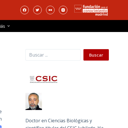
ás
Buscar
Buscar
e
n
Doctor en Ciencias Biológicas y
a