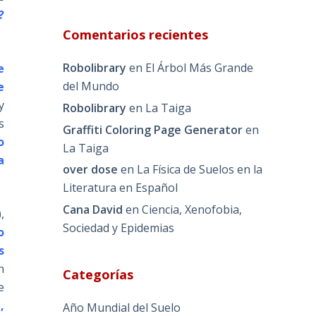
?
Comentarios recientes
Robolibrary
en
El Árbol Más Grande
e
del Mundo
e
y
Robolibrary
en
La Taiga
s
Graffiti Coloring Page Generator
en
o
La Taiga
a
over dose
en
La Física de Suelos en la
Literatura en Español
Cana David
en
Ciencia, Xenofobia,
,
Sociedad y Epidemias
o
s
n
Categorías
e
,
Año Mundial del Suelo