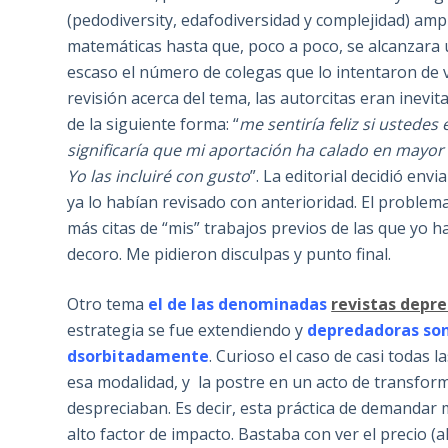
(pedodiversity, edafodiversidad y complejidad) amp
matemáticas hasta que, poco a poco, se alcanzara
escaso el número de colegas que lo intentaron de v
revisión acerca del tema, las autorcitas eran inevit
de la siguiente forma: “
me sentiría feliz si ustede
significaría que mi aportación ha calado en mayor
Yo las incluiré con gusto
”. La editorial decidió env
ya lo habían revisado con anterioridad. El problem
más citas de “mis” trabajos previos de las que yo 
decoro. Me pidieron disculpas y punto final.
Otro tema
el de las denominadas
revistas depr
estrategia se fue extendiendo y
depredadoras son
dsorbitadamente
. Curioso el caso de casi todas la
esa modalidad, y la postre en un acto de transfor
despreciaban. Es decir, esta práctica de demandar 
alto factor de impacto. Bastaba con ver el precio 