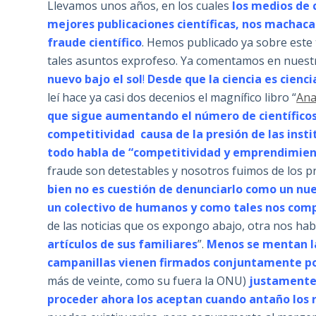
Llevamos unos años, en los cuales
los medios de
mejores publicaciones científicas, nos machacan
fraude científico
. Hemos publicado ya sobre este
tales asuntos exprofeso. Ya comentamos en nuestr
nuevo bajo el sol
!
Desde que la ciencia es cienci
leí hace ya casi dos decenios el magnífico libro “
Ana
que sigue aumentando el número de científicos 
competitividad causa de la presión de las insti
todo habla de “competitividad y emprendimient
fraude son detestables y nosotros fuimos de los 
bien no es cuestión de denunciarlo como un nu
un colectivo de humanos y como tales nos co
de las noticias que os expongo abajo, otra nos ha
artículos de sus familiares
”.
Menos se mentan la 
campanillas vienen firmados conjuntamente po
más de veinte, como su fuera la ONU)
justamente 
proceder ahora los aceptan cuando antaño los