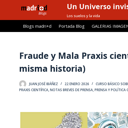
Un Universo invis
S
a
Los suelos y la vida
l
Blogs madri+d
Portada Blog
GALERIAS IMAGE
t
a
r
a
Fraude y Mala Praxis cien
l
misma historia)
c
o
n
JUAN JOSÉ IBÁÑEZ
22 ENERO 2026
CURSO BÁSICO SOBR
t
PRAXIS CIENTÍFICA
,
NOTAS BREVES DE PRENSA
,
PRENSA Y POLÍTICA C
e
n
i
d
o