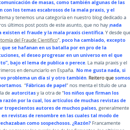
 comunicación de masas, como también algunas de las
 con los temas escabrosos de la mala praxis, y el
 tema y tenemos una categoría en nuestro blog dedicado a
os últimos post posts de este asunto, que no hay
¡
nada
a existen el fraude y la mala praxis científica
. Y desde qu
tomía del Fraude Científico
”,
poco ha cambiado, excepto
que se hafanan en us batalla por en pro de la
tuciones, el deseo progresar en un universo en el que
o”, bajo el lema de publica o perece
. La mala praxis y el
primeros en denunciarlo en España.
No me gusta nada, si
evo problema un día sí y otro también
.
Reitero que
somo
mportamos
. “
Fábricas de papel
” nos menta el título de una
bla de
autorcitas
y la otra de “
los niños que firman los
razón por la cual, los artículos de muchas revistas de
r tropecientos autores de muchos países
, generalmente
en revistas de renombre en las cuales tal modo de
 rechazaban como sospechosos. ¿Razón?
Francamente