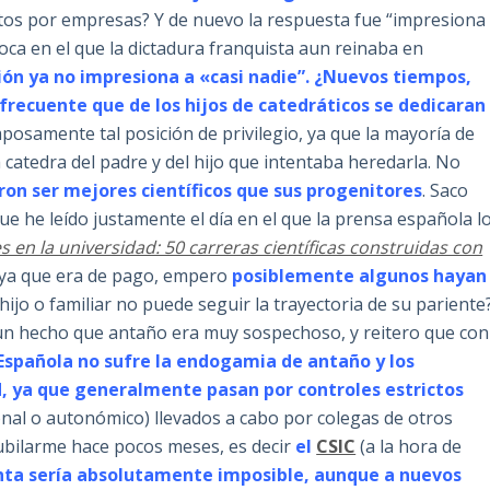
tos por empresas? Y de nuevo la respuesta fue “impresiona
ca en el que la dictadura franquista aun reinaba en
ón ya no impresiona a «casi nadie”. ¿Nuevos tiempos,
recuente que de los hijos de catedráticos se dedicaran
osamente tal posición de privilegio, ya que la mayoría de
 catedra del padre y del hijo que intentaba heredarla. No
ron ser mejores científicos que sus progenitores
. Saco
que he leído justamente el día en el que la prensa española l
s en la universidad: 50 carreras científicas construidas con
, ya que era de pago, empero
posiblemente algunos hayan
ijo o familiar no puede seguir la trayectoria de su pariente
un hecho que antaño era muy sospechoso, y reitero que con
Española no sufre la endogamia de antaño y los
d, ya que generalmente pasan por controles estrictos
ional o autonómico) llevados a cabo por colegas de otros
 jubilarme hace pocos meses, es decir
el
CSIC
(a la hora de
enta sería absolutamente imposible, aunque a nuevos