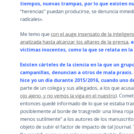
tiempos, nuevas trampas, por lo que existen 
“herencias” puedan producirse, se denuncia inme
radicales».
Me temo que
con el auge insensato de la inteligenc
analizada hasta alcanzar los altares de la prensa
,
a
víctimas inocentes, como la que se relata en la
Existen cárteles de la ciencia en la que un gru
campanillas, denuncian a otros de mala praxis.
hice yo un día durante 2015/2016, cuando uno d
parte de un colega y sus allegados, a los que acus
ojo ajeno, y no vemos la viga en el nuestro
). Comet
entonces quedé informado de lo que se estaba tra
posiblemente al borde de trasgredir una línea roj
menos sutilmente” a los autores de los manuscritos 
objeto de subir el factor de impacto de tal Journa