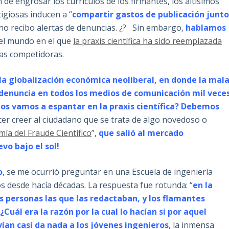
de engrosar los currículos de los firmantes, los altísimos
tigiosas inducen a “
compartir gastos de publicación junt
no recibo alertas de denuncias. ¿? Sin embargo,
hablamos
 el mundo en el que
la praxis científica ha sido reemplazada
 las competidoras.
la globalización económica neoliberal, en donde la mal
e denuncia en todos los medios de comunicación mil vece
nos vamos a espantar en la praxis científica?
Debemos
r creer al ciudadano que se trata de algo novedoso o
ía del Fraude Científico
”,
que salió al mercado
vo bajo el sol!
o
, se me ocurrió preguntar en una Escuela de ingeniería
 desde hacía décadas. La respuesta fue rotunda: “
en la
s personas las que las redactaban, y los flamantes
.
¿Cuál era la razón por la cual lo hacían si por aquel
rvían casi da nada a los jóvenes ingenieros
, la inmensa