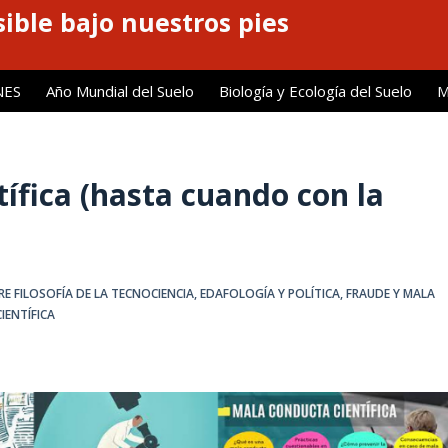
ible bajo nuestros pies
NES
Año Mundial del Suelo
Biología y Ecología del Suelo
M
tífica (hasta cuando con la
E FILOSOFÍA DE LA TECNOCIENCIA
,
EDAFOLOGÍA Y POLÍTICA
,
FRAUDE Y MALA
IENTÍFICA