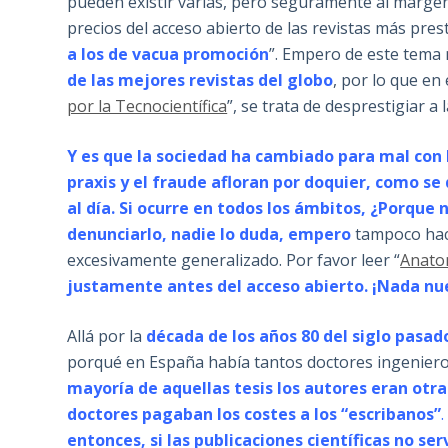
pueden existir varias, pero seguramente al margen 
precios del acceso abierto de las revistas más pres
a los de vacua promoción
”. Empero de este tema 
de las mejores revistas del globo
, por lo que en
por la Tecnocientífica
”, se trata de desprestigiar a
Y es que la sociedad ha cambiado para mal con 
praxis y el fraude afloran por doquier, como s
al día. Si ocurre en todos los ámbitos, ¿Porque 
denunciarlo, nadie lo duda, empero
tampoco hace
excesivamente generalizado. Por favor leer “
Anatom
justamente antes del acceso abierto. ¡Nada nue
Allá por la
década de los años 80 del siglo pasad
porqué en España había tantos doctores ingenieros
mayoría de aquellas tesis los autores eran otra
doctores pagaban los costes a los “escribanos”
entonces, si las publicaciones científicas no se