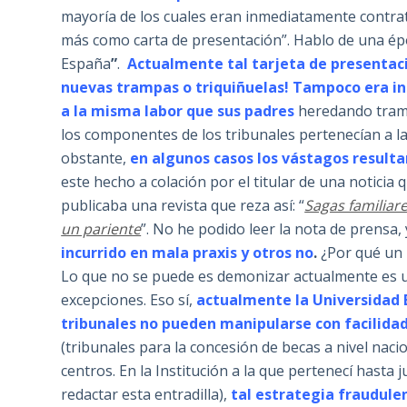
mayoría de los cuales eran inmediatamente contra
más como carta de presentación”. Hablo de una épo
España
”
.
Actualmente tal tarjeta de presentaci
nuevas trampas o triquiñuelas! Tampoco era inf
a la misma labor que sus padres
heredando tramp
los componentes de los tribunales pertenecían a la
obstante,
en algunos casos los vástagos resulta
este hecho a colación por el titular de una noticia 
publicaba una revista que reza así: “
Sagas familiare
un pariente
”. No he podido leer la nota de prensa
incurrido en mala praxis y otros no
.
¿Por qué un h
Lo que no se puede es demonizar actualmente es 
excepciones. Eso sí,
actualmente la Universidad 
tribunales no pueden manipularse con facilida
(tribunales para la concesión de becas a nivel nac
centros. En la Institución a la que pertenecí hasta
redactar esta entradilla),
tal estrategia fraudul