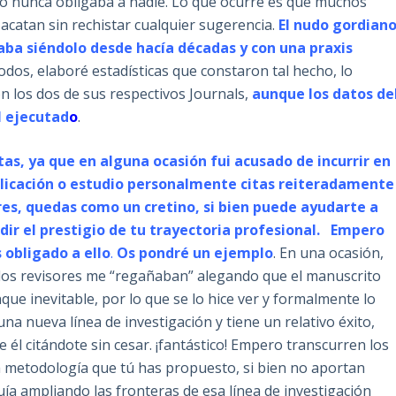
o nunca obligaba a nadie. Lo que ocurre es que muchos
 acatan sin rechistar cualquier sugerencia.
El nudo gordian
vaba siéndolo desde hacía décadas y con una praxis
todos, elaboré estadísticas que constaron tal hecho, lo
on los dos de sus respectivos Journals,
aunque los datos de
l ejecutad
o
.
tas, ya que en alguna ocasión fui acusado de incurrir en
licación o estudio personalmente citas reiteradamente
ores, quedas como un cretino, si bien puede ayudarte a
dir el prestigio de tu trayectoria profesional. Empero
 obligado a ello
.
Os pondré un ejemplo
. En una ocasión,
 los revisores me “regañaban” alegando que el manuscrito
que inevitable, por lo que se lo hice ver y formalmente lo
 nueva línea de investigación y tiene un relativo éxito,
 él citándote sin cesar. ¡fantástico! Empero transcurren los
a metodología que tú has propuesto, si bien no aportan
a ampliando las fronteras de esa línea de investigación