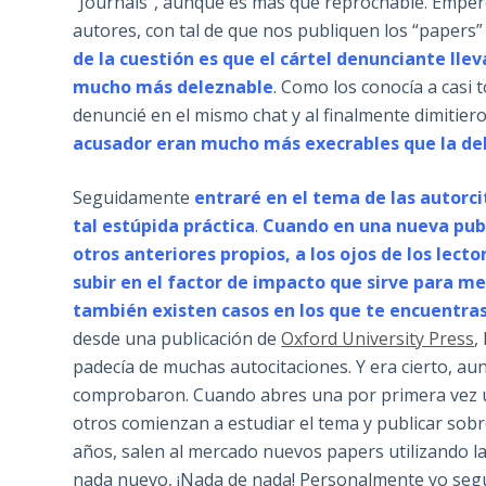
“Journals”, aunque es más que reprochable. Emper
autores, con tal de que nos publiquen los “papers”
de la cuestión es que el cártel denunciante lle
mucho más deleznable
. Como los conocía a casi 
denuncié en el mismo chat y al finalmente dimitier
acusador eran mucho más execrables que la de
Seguidamente
entraré en el tema de las autorci
tal estúpida práctica
.
Cuando en una nueva pub
otros anteriores propios, a los ojos de los lect
subir en el factor de impacto que sirve para me
también existen casos en los que te encuentras
desde una publicación de
Oxford University Press
,
padecía de muchas autocitaciones. Y era cierto, aun
comprobaron. Cuando abres una por primera vez una
otros comienzan a estudiar el tema y publicar sobre
años, salen al mercado nuevos papers utilizando l
nada nuevo, ¡Nada de nada! Personalmente yo seguí