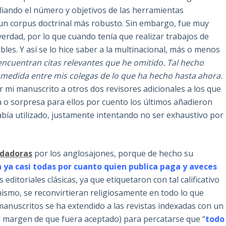
liando el número y objetivos de las herramientas
 un corpus doctrinal más robusto. Sin embargo, fue muy
erdad, por lo que cuando tenía que realizar trabajos de
ables. Y así se lo hice saber a la multinacional, más o menos
s encuentran citas relevantes que he omitido. Tal hecho
 medida entre mis colegas de lo que ha hecho hasta ahora.
iar mi manuscrito a otros dos revisores adicionales a los que
a o sorpresa para ellos por cuento los últimos añadieron
había utilizado, justamente intentando no ser exhaustivo por
edadoras
por los anglosajones, porque de hecho su
 ya casi todas
por cuanto quien publica paga y aveces
s editoriales clásicas, ya que etiquetaron con tal calificativo
mismo, se reconvirtieran religiosamente en todo lo que
manuscritos se ha extendido a las revistas indexadas con un
(al margen de que fuera aceptado) para percatarse que “
todo