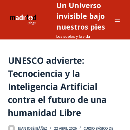
Un Universo
S
a
invisible bajo
l
nuestros pies
t
Los suelos y la vida
a
r
a
UNESCO advierte:
l
c
Tecnociencia y la
o
n
Inteligencia Artificial
t
contra el futuro de una
e
n
humanidad Libre
i
d
o
JUAN JOSÉ IBÁÑEZ
22 ABRIL 2026
CURSO BÁSICO DE