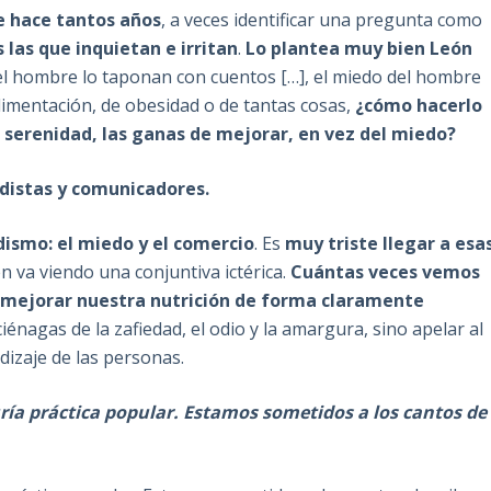
de hace tantos años
, a veces identificar una pregunta como
 las que inquietan e irritan
.
Lo plantea muy bien León
 del hombre lo taponan con cuentos […], el miedo del hombre
imentación, de obesidad o de tantas cosas,
¿cómo hacerlo
la serenidad, las ganas de mejorar, en vez del miedo?
iodistas y comunicadores.
ismo: el miedo y el comercio
. Es
muy triste llegar a esa
n va viendo una conjuntiva ictérica.
Cuántas veces vemos
 mejorar nuestra nutrición de forma claramente
nagas de la zafiedad, el odio y la amargura, sino apelar al
ndizaje de las personas.
ría práctica popular. Estamos sometidos a los cantos de