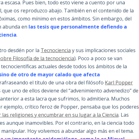
era escasa. Pues bien, todo esto viene a cuento por una
l, que os reproduzco abajo. También en el contenido de la
óximas, como mínimo en estos ámbitos. Sin embargo, del
n abunda en
las tesis que personalmente defiendo a
ciencia
.
tro desdén por la
Tecnociencia
y sus implicaciones sociales
obre Filosofía de la tecnociencia
). Poco a poco se van
 tecnocientíficas actuales desde todos los ámbitos de la
 sino de otro de mayor calado que afecta
arafraseando el título de una obra del filósofo
Karl Popper
 que uno de ellos deviene del “advenimiento advenedizo” de
anterior a esta lacra que sufrimos, lo admitiera. Muchos
or ejemplo, crítico feroz de Popper, pensaba que los podere
r las religiones y encumbrar en su lugar a la Ciencia
. Las
es aunque inamovibles. Por el contrario, en la ciencia todo
e manipular. Hoy volvemos a abundar algo más en el tema.