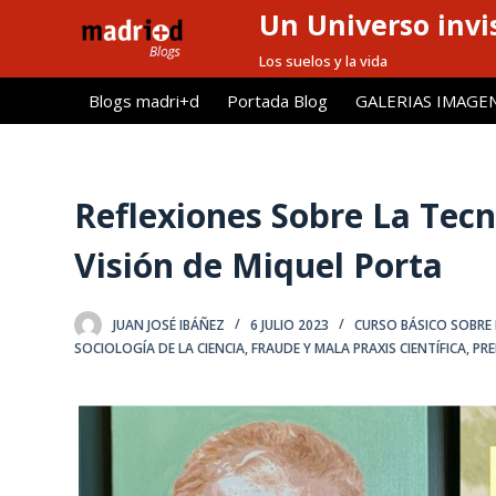
Un Universo invis
S
a
Los suelos y la vida
l
Blogs madri+d
Portada Blog
GALERIAS IMAGE
t
a
r
a
Reflexiones Sobre La Tecn
l
Visión de Miquel Porta
c
o
n
JUAN JOSÉ IBÁÑEZ
6 JULIO 2023
CURSO BÁSICO SOBRE 
t
SOCIOLOGÍA DE LA CIENCIA
,
FRAUDE Y MALA PRAXIS CIENTÍFICA
,
PRE
e
n
i
d
o