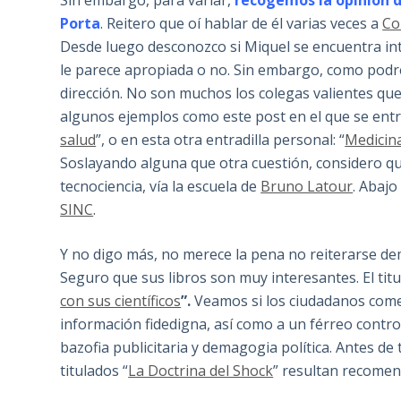
Sin embargo, para variar,
recogemos la opinión 
Porta
. Reitero que oí hablar de él varias veces a
Co
Desde luego desconozco si Miquel se encuentra inte
le parece apropiada o no. Sin embargo, como podré
dirección. No son muchos los colegas valientes que
algunos ejemplos como este post en el que se entr
salud
”, o en esta otra entradilla personal: “
Medicina
Soslayando alguna que otra cuestión, considero que
tecnociencia, vía la escuela de
Bruno Latour
. Abajo
SINC
.
Y no digo más, no merece la pena no reiterarse dem
Seguro que sus libros son muy interesantes. El titul
con sus científicos
”.
Veamos si los ciudadanos com
información fidedigna, así como a un férreo control
bazofia publicitaria y demagogia política. Antes d
titulados “
La Doctrina del Shock
” resultan recomen