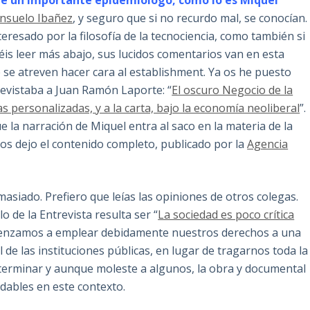
de un importante epidemiólogo, como lo es Miquel
nsuelo Ibañez
, y seguro que si no recurdo mal, se conocían.
resado por la filosofía de la tecnociencia, como también si
is leer más abajo, sus lucidos comentarios van en esta
 se atreven hacer cara al establishment. Ya os he puesto
evistaba a Juan Ramón Laporte: “
El oscuro Negocio de la
s personalizadas, y a la carta, bajo la economía neoliberal
”.
 la narración de Miquel entra al saco en la materia de la
 os dejo el contenido completo, publicado por la
Agencia
asiado. Prefiero que leías las opiniones de otros colegas.
o de la Entrevista resulta ser “
La sociedad es poco crítica
enzamos a emplear debidamente nuestros derechos a una
 de las instituciones públicas, en lugar de tragarnos toda la
e terminar y aunque moleste a algunos, la obra y documental
dables en este contexto.