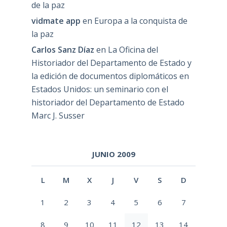
de la paz
vidmate app
en
Europa a la conquista de
la paz
Carlos Sanz Díaz
en
La Oficina del
Historiador del Departamento de Estado y
la edición de documentos diplomáticos en
Estados Unidos: un seminario con el
historiador del Departamento de Estado
Marc J. Susser
JUNIO 2009
L
M
X
J
V
S
D
1
2
3
4
5
6
7
8
9
10
11
12
13
14