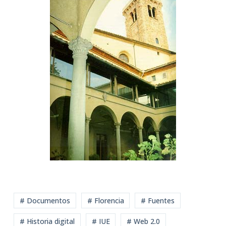
# Documentos
# Florencia
# Fuentes
# Historia digital
# IUE
# Web 2.0