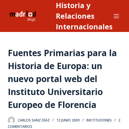
Historia y
S
a
Relaciones
l
Internacionales
t
a
r
Fuentes Primarias para la
a
l
Historia de Europa: un
c
o
nuevo portal web del
n
t
Instituto Universitario
e
Europeo de Florencia
n
i
d
CARLOS SANZ DÍAZ
12 JUNIO 2009
INSTITUCIONES
2
o
COMENTARIOS