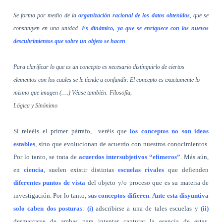
Se forma por medio de la
organización racional de los datos obtenidos
, que se
constituyen en una unidad.
Es dinámico, ya que se enriquece con los nuevos
descubrimientos que sobre un objeto se hacen
.
Para clarificar lo que es un concepto es necesario distinguirlo de ciertos
elementos con los cuales se le tiende a confundir. El concepto es exactamente lo
mismo que imagen (….)
Véase también:
Filosofía
,
Lógica
y
Sinónimo
Si releéis el primer párrafo,
veréis que
los conceptos no son ideas
estables
, sino que evolucionan de acuerdo con nuestros conocimientos.
Por lo tanto, se trata de
acuerdos intersubjetivos “efímeros”
. Más aún,
en
ciencia
, suelen existir distintas
escuelas rivales
que defienden
diferentes puntos de vista
del objeto y/o proceso que es su materia de
investigación. Por lo tanto,
sus conceptos difieren
.
Ante esta disyuntiva
solo caben dos postura
s
:
(i)
adscribirse a una de tales escuelas y
(ii)
desmarcarse de ambas para intentar capturar la esencia de estas,