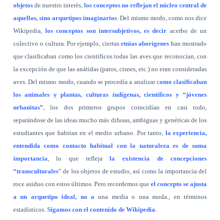
objetos
de nuestro interés,
los conceptos no reflejan el núcleo central de
aquellos, sino arquetipos imaginarios
. Del mismo modo, como nos dice
Wikipedia,
los conceptos son intersubjetivos, es decir
acerbo de un
colectivo o cultura. Por ejemplo, ciertas
etnias aborígenes
han mostrado
que clasificaban como los científicos todas las aves que reconocían, con
la excepción de que las anátidas (patos, cisnes, etc.) no eran consideradas
aves. Del mismo modo, cuando se procedía a analizar c
omo clasificaban
los animales y plantas, culturas índígenas, científicos y “jóvenes
urbanitas”
, los dos primeros grupos coincidían en casi todo,
separándose de las ideas mucho más difusas, ambiguas y genéricas de los
estudiantes que habitan en el medio urbano. Por tanto,
la experiencia,
entendida como contacto habitual con la naturaleza es de suma
importancia
, lo que refleja
la existencia de concepciones
“transculturales
” de los objetos de estudio, así como la importancia del
roce asiduo con estos últimos. Pero recordemos que
el concepto se ajusta
a un arquetipo ideal, no a
una media o una moda., en términos
estadísticos.
Sigamos con el contenido de Wikipedia
.