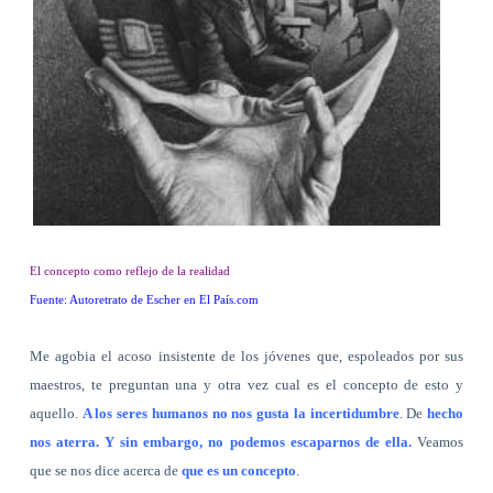
El concepto como reflejo de la realidad
Fuente: Autoretrato de Escher en El País.com
Me agobia el acoso insistente de los jóvenes que, espoleados por sus
maestros, te preguntan una y otra vez cual es el concepto de esto y
aquello.
A los seres humanos no nos gusta la incertidumbre
. De
hecho
nos aterra. Y sin embargo, no podemos escaparnos de ella.
Veamos
que se nos dice acerca de
que es un concepto
.