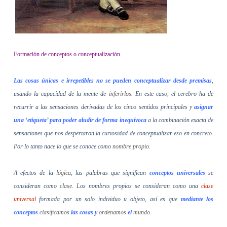
Formación de conceptos o conceptualización
Las cosas únicas e irrepetibles no se pueden conceptualizar desde premisas
,
usando la capacidad de la mente de
inferirlos
. En este caso, el cerebro ha de
recurrir a las sensaciones derivadas de los cinco sentidos principales y
asignar
una ‘etiqueta’ para poder aludir de forma inequívoca
a la combinación exacta de
sensaciones que nos despertaron la curiosidad de conceptualizar eso en concreto.
Por lo tanto nace lo que se conoce como
nombre propio
.
A efectos de la
lógica
, las palabras que significan
conceptos universales
se
consideran como
clase
. Los nombres propios se consideran como una
clase
universal
formada por un solo individuo u objeto, así es que
mediante los
conceptos
clasificamos
las cosas y
ordenamos
el
mundo
.