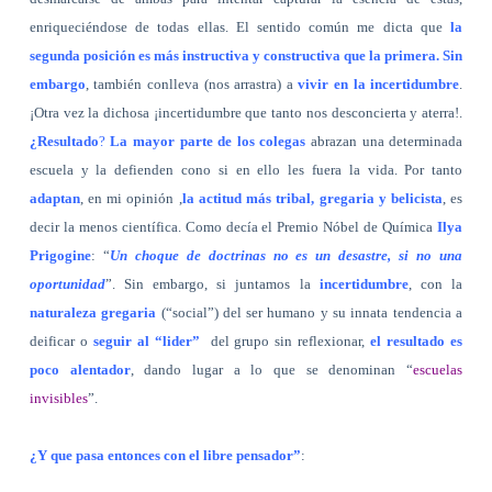
enriqueciéndose de todas ellas. El sentido común me dicta que
la
segunda posición es más instructiva y constructiva que la primera. Sin
embargo
, también conlleva (nos arrastra) a
vivir en la incertidumbre
.
¡Otra vez la dichosa ¡incertidumbre que tanto nos desconcierta y aterra!.
¿Resultado
?
La mayor parte de los colegas
abrazan una determinada
escuela y la defienden cono si en ello les fuera la vida. Por tanto
adaptan
, en mi opinión ,
la actitud más tribal, gregaria y belicista
, es
decir la menos científica. Como decía el Premio Nóbel de Química
Ilya
Prigogine
: “
Un choque de doctrinas no es un desastre, si no una
oportunidad
”. Sin embargo, si juntamos la
incertidumbre
, con la
naturaleza gregaria
(“social”) del ser humano y su innata tendencia a
deificar o
seguir al “lider”
del grupo sin reflexionar,
el resultado es
poco alentador
, dando lugar a lo que se denominan “
escuelas
invisibles
”.
¿Y que pasa entonces con el libre pensador”
: