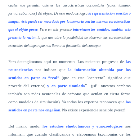
cuales nos permiten obtener las características accidentales (color, tamaño,
forma, sabor, olor) del objeto. De este modo se logra
la representación sensible o
imagen, ésta puede ser recordada por la memoria con las mismas características
que el objeto posee
. Pero en este proceso
intervienen los sentidos, también esta
presenta la razón
, la que nos abre la posibilidad de observar las características
esenciales del objeto que nos lleva a la formación del concepto.
Pero detengámonos aquí un momento. Los recientes progresos de
las
neurociencias
nos indican que
la información obtenida por los
sentidos en parte es “real”
(que en este “contexto” significa que
procede del exterior)
y en parte simulada
”
(¡sí!: nuestros cerebros
también son redes neuronales de carbono que actúan en cierta forma
como modelos de simulación). Ya todos los expertos reconocen que
los
sentidos en parte nos engañan
. No existe experiencia sensible ¡veraz!.
Del mismo modo,
los estudios etnobotánicos y etnozoologicos
nos
informan, que cuando clasificamos o elaboramos taxonomías de los