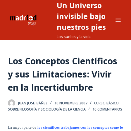
Un Universo
S
a
invisible bajo
l
nuestros pies
t
Los suelos y la vida
a
r
a
Los Conceptos Científicos
l
c
y sus Limitaciones: Vivir
o
n
en la Incertidumbre
t
e
JUAN JOSÉ IBÁÑEZ
10 NOVIEMBRE 2007
CURSO BÁSICO
n
SOBRE FILOSOFÍA Y SOCIOLOGÍA DE LA CIENCIA
10 COMENTARIOS
i
d
La mayor parte de
los científicos trabajamos con los conceptos como lo
o