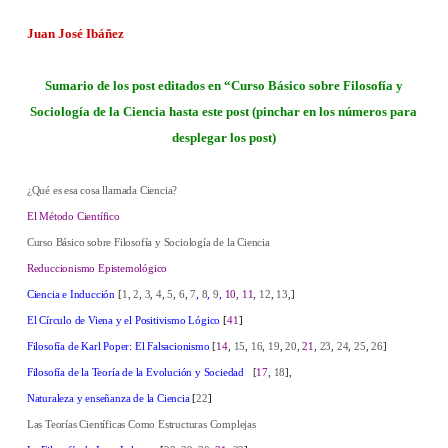
Juan José Ibáñez
Sumario de los post editados en “Curso Básico sobre Filosofía y
Sociología de la Ciencia hasta este post (pinchar en los números para
desplegar los post)
¿Qué es esa cosa llamada Ciencia?
El Método Científico
Curso Básico sobre Filosofía y Sociología de la Ciencia
Reduccionismo Epistemológico
Ciencia e Inducción
[
1
,
2
,
3
,
4
,
5
,
6
,
7
,
8
,
9
,
10
,
11
,
12
,
13
,]
El Círculo de Viena y el Positivismo Lógico
[
41
]
Filosofía de Karl Poper: El Falsacionismo
[
14
,
15
,
16
,
19
,
20
,
21
,
23
,
24
,
25
,
26
]
Filosofía de la Teoría de la Evolución y Sociedad
[
17
,
18
],
Naturaleza y enseñanza de la Ciencia
[
22
]
Las Teorías Científicas Como Estructuras Complejas