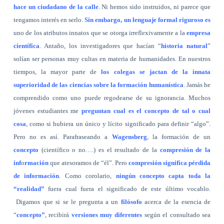
hace un ciudadano de la calle
. Ni hemos sido instruidos, ni parece que
tengamos interés en serlo.
Sin embargo, un lenguaje formal riguroso es
uno de los atributos innatos que se otorga irreflexivamente a la
empresa
científica
. Antaño, los investigadores que hacían “
historia natural
”
solían ser personas muy cultas en materia de humanidades. En nuestros
tiempos, la mayor parte de
los colegas se jactan de la innata
superioridad de las ciencias sobre la formación humanística
. Jamás he
comprendido como uno puede regodearse de su ignorancia. Muchos
jóvenes estudiantes me
preguntan cual es el concepto de tal o cual
cosa
, como si hubiera un único y lícito significado para definir “algo”.
Pero no es así. Parafraseando a
Wagensberg
, la formación de un
concepto
(científico o no….) es el resultado de la
compresión de la
inf
o
rmación
que atesoramos de “él”. Pero
compresión significa pérdida
de información
. Como corolario,
ningún concepto capta toda la
“realidad”
fuera cual fuera el significado de este último vocablo.
Digamos que si se le pregunta a un
filósofo
acerca de la esencia de
“
concepto”
, recibirá
versiones muy diferentes
según el consultado sea