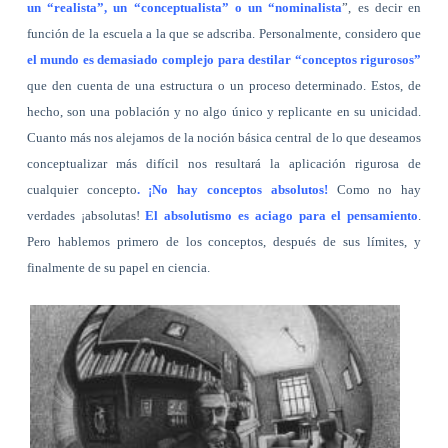
un “realista”, un “conceptualista” o un “nominalista
”, es decir en
función de la escuela a la que se adscriba. Personalmente, considero que
el mundo es demasiado complejo para destilar “conceptos rigurosos”
que den cuenta de una estructura o un proceso determinado. Estos, de
hecho, son una población y no algo único y replicante en su unicidad.
Cuanto más nos alejamos de la noción básica central de lo que deseamos
conceptualizar más difícil nos resultará la aplicación rigurosa de
cualquier concepto
. ¡No hay conceptos absolutos!
Como no hay
verdades ¡absolutas!
El absolutismo es aciago para el pensamiento
.
Pero hablemos primero de los conceptos, después de sus límites, y
finalmente de su papel en ciencia.