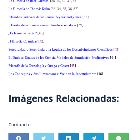
La Filosofía de Imre Lakatos
[
28
,
29
,
30
,
31
,
32
]
La Filosofía de Thomás Kuhn
[
33
,
34
,
35
,
36
,
37
]
Filosofías Radicales de la Ciencia: Feyerabend y más
[
38
]
Filosofía de la Ciencia versus filosofías científicas
[
39
]
¿Es la mente fractal?
[
40
]
¿Filosofía Cuántica?
[
42
]
Seredipidad o Serendipia y la Lógica de los Descubrimientos Científicos
[
43
]
El Dudoso Estatus de los Ciencia Modelos de Simulación Predicativos
[
44
]
Filosofía de la Tecnología y Ortega y Gasset
[
45
]
Los Conceptos y Sus Limitaciones: Vivir en la Incertidumbre
[46]
Imágenes Relacionadas:
Compartir: