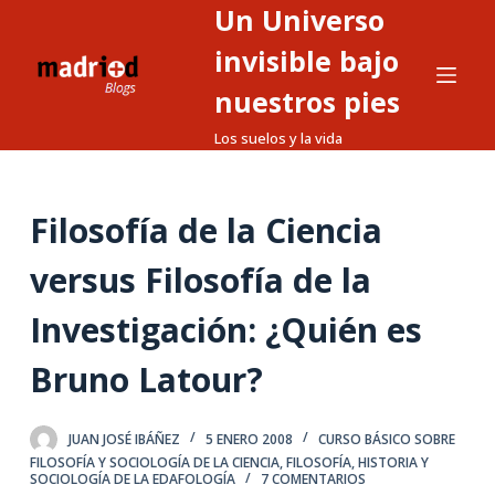
Un Universo
S
a
invisible bajo
l
nuestros pies
t
Los suelos y la vida
a
r
a
Filosofía de la Ciencia
l
c
versus Filosofía de la
o
n
Investigación: ¿Quién es
t
Bruno Latour?
e
n
i
JUAN JOSÉ IBÁÑEZ
5 ENERO 2008
CURSO BÁSICO SOBRE
d
FILOSOFÍA Y SOCIOLOGÍA DE LA CIENCIA
,
FILOSOFÍA, HISTORIA Y
SOCIOLOGÍA DE LA EDAFOLOGÍA
7 COMENTARIOS
o