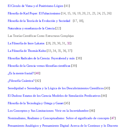
El Círculo de Viena y el Positivismo Lógico
[
41
]
Filosofía de Karl Poper: El Falsacionismo
[
14
,
15
,
16
,
19
,
20
,
21
,
23
,
24
,
25
,
26
]
Filosofía de la Teoría de la Evolución y Sociedad
[
17
,
18
],
Naturaleza y enseñanza de la Ciencia
[
22
]
Las Teorías Científicas Como Estructuras Complejas
La Filosofía de Imre Lakatos
[
28
,
29
,
30
,
31
,
32
]
La Filosofía de Thomás Kuhn
[
33
,
34
,
35
,
36
,
37
]
Filosofías Radicales de la Ciencia: Feyerabend y más
[
38
]
Filosofía de la Ciencia versus filosofías científicas
[
39
]
¿Es la mente fractal?
[
40
]
¿Filosofía Cuántica?
[
42
]
Seredipidad o Serendipia y la Lógica de los Descubrimientos Científicos
[
43
]
El Dudoso Estatus de los Ciencia Modelos de Simulación Predicativos
[
44
]
Filosofía de la Tecnología y Ortega y Gasset
[
45
]
Los Conceptos y Sus Limitaciones: Vivir en la Incertidumbre
[
46
]
Nominalismo, Realismo y Conceptualismo: Sobre el significado de concepto
[
47
]
Pensamiento Analógico y Pensamiento Digital: Acerca de lo Continuo y lo Discreto