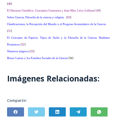
[
48
]
El Discurso Científico, Conceptos Contrarios y Jean-Marc Lévy-Leblond
[
49
]
Sobre Ciencia, Filosofía de la ciencia y religión :
[
50
]
Clasificaciones, la Percepción del Mundo y el Progreso Acumulativo de la Ciencia
[
51
]
El Concepto de Especie, Tipos de Suelo y la Filosofía de la Ciencia: Realismo
Promiscuo
[
52
]
Números mágicos
[
53
]
Bruno Latour y los Estudios Sociales de la Ciencia
[54]
Imágenes Relacionadas:
Compartir: