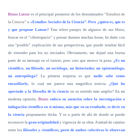
Bruno Latour
es el principal promotor de los denominados “
Estudios de
la Ciencia
” o
«Estudios Sociales de la Ciencia”. Pero ¿quien es, que es
y que propone Latour?
Tras releer pasajes de algunos de sus libros,
buscar en el “ciberespacio” y pensar durante muchas horas, he dado con
una “posible” explicación de sus perspectivas, que puede resultar fácil
de entender para los no iniciados. Obviamente, me dejaré una buena
parte de su mensaje en el tintero, pero creo que merece la pena.
¿Es un
científico, un filósofo, un sociólogo, un historiador, un epistemólogo,
un antropólogo?
La primera sorpresa es que
nadie sabe como
encasillarlo
, lo cual me parece una magnífica noticia.
¿Qué ha
aportado a la filosofía de la ciencia
en su sentido más amplio? En mi
modesta opinión,
Bruno
enfoca su atención sobre la investigación o
indagación científica en si misma, más que en su resultado, es decir en
la ciencia
propiamente dicha. Y es a partir de ahí de donde se puede
reconocer la
gran originalidad
y vigencia de su obra. A mitad de camino
entre los
filósofos y científicos, parte de ambos colectivos le observan