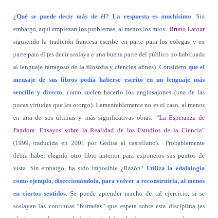
¿Qué se puede decir más de él? La respuesta es muchísimo
. Sin
embargo, aquí empiezan los problemas, al menos los míos.
Bruno Latour
siguiendo la tradición francesa escribe en parte para los colegas y en
parte para él (es decir soslaya a una buena parte del público no habituada
al lenguaje farragoso de la filosofía y ciencias afines). Considero
que el
mensaje de sus libros podía haberse escrito en un lenguaje más
sencillo y directo
, como suelen hacerlo los anglosajones (una de las
pocas virtudes que les otorgo). Lamentablemente no es el caso, al menos
en una de sus últimas y más significativas obras: “
La Esperanza de
Pandora: Ensayos sobre la Realidad de los Estudios de la Ciencia
”
(1999, traducida en 2001 por Gedisa al castellano).
Probablemente
debía haber elegido otro libro anterior para exponeros sus puntos de
vista. Sin embargo, ha sido imposible ¿Razón?
Utiliza la edafología
como ejemplo, diseccionándola, para volver a reconstruirla, al menos
en ciertos sentidos
. Se puede aprender mucho de tal ejercicio, si se
soslayan las continuas “burradas” que espeta sobre esta disciplina (es