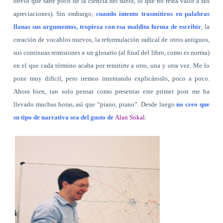
obvio que sabe poco de la ciencia del suelo, lo que no resta valor a sus
apreciaciones). Sin embargo,
cuando intento trasmitiros en palabras
llanas sus argumentos, tropieza con esa maldita forma de escribir
, la
creación de vocablos nuevos, la reformulación radical de otros antiguos,
sus continuas remisiones a un glosario (al final del libro, como es norma)
en el que cada término acaba por remitirte a otro, una y otra vez. Me lo
pone muy difícil, pero iremos intentando explicároslo, poco a poco.
Ahora bien, tan solo pensar como presentar este primer post me ha
llevado muchas horas, así que “piano, piano”. Desde luego
no creo que
su tipo de narrativa sea del gusto de
Alan Sokal
.