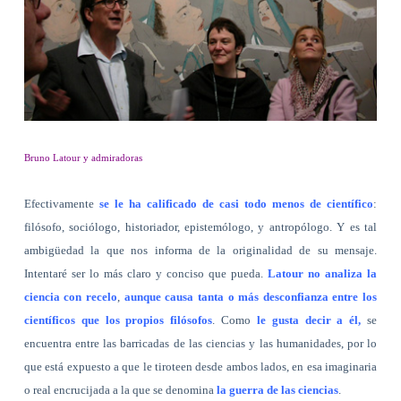
Bruno Latour y admiradoras
Efectivamente
se le ha calificado de casi todo menos de científico
:
filósofo, sociólogo, historiador, epistemólogo, y antropólogo. Y es tal
ambigüedad la que nos informa de la originalidad de su mensaje.
Intentaré ser lo más claro y conciso que pueda.
Latour no analiza la
ciencia con recelo
,
aunque causa tanta o más desconfianza entre los
científicos que los propios filósofos
. Como
le gusta decir a él,
se
encuentra entre las barricadas de las ciencias y las humanidades, por lo
que está expuesto a que le tiroteen desde ambos lados, en esa imaginaria
o real encrucijada a la que se denomina
la guerra de las ciencias
.