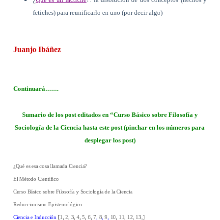
fetiches) para reunificarlo en uno (por decir algo)
Juanjo Ibáñez
……
Continuará
.
Sumario de los post editados en “Curso Básico sobre Filosofía y
Sociología de la Ciencia hasta este post (pinchar en los números para
desplegar los post)
¿Qué es esa cosa llamada Ciencia?
El Método Científico
Curso Básico sobre Filosofía y Sociología de la Ciencia
Reduccionismo Epistemológico
Ciencia e Inducción
[
1
,
2
,
3
,
4
,
5
,
6
,
7
,
8
,
9
,
10
,
11
,
12
,
13
,]