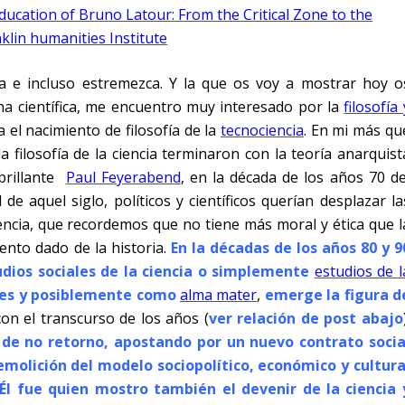
ducation of Bruno Latour: From the Critical Zone to the
lin humanities Institute
a e incluso estremezca. Y la que os voy a mostrar hoy o
ina científica, me encuentro muy interesado por la
filosofía 
 el nacimiento de filosofía de la
tecnociencia
. En mi más qu
filosofía de la ciencia terminaron con la teoría anarquist
 brillante
Paul Feyerabend
, en la década de los años 70 de
de aquel siglo, políticos y científicos querían desplazar la
iencia, que recordemos que no tiene más moral y ética que l
nto dado de la historia.
En la décadas de los años 80 y 9
dios sociales de la ciencia o simplemente
estudios de l
res y posiblemente como
alma mater
,
emerge la figura d
con el transcurso de los años (
ver relación de
post abajo
de no retorno, apostando por un nuevo contrato socia
emolición del modelo sociopolítico, económico y cultura
Él fue quien mostro también el devenir de la ciencia 