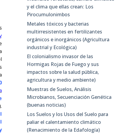
y el clima que ellas crean: Los
Pirocumulonimbos
Metales tóxicos y bacterias
s
multirresistentes en fertilizantes
y
orgánicos e inorgánicos (Agricultura
e
industrial y Ecológica)
a
El colonialismo invasor de las
l
Hormigas Rojas de Fuego y sus
s
impactos sobre la salud pública,
a
agricultura y medio ambiente)
0
Muestras de Suelos, Análisis
a
Microbianos, Secuenciación Genética
e
(buenas noticias)
).
l
Los Suelos y los Usos del Suelo para
l
paliar el calentamiento climático
y
(Renacimiento de la Edafología)