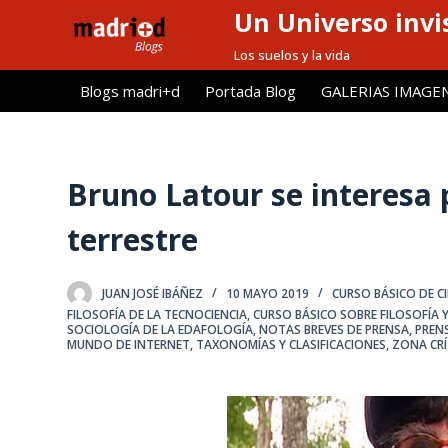
Un Universo invis
S
a
Los suelos y la vida
l
Blogs madri+d
Portada Blog
GALERIAS IMAGE
t
a
r
a
Bruno Latour se interesa p
l
terrestre
c
o
n
JUAN JOSÉ IBÁÑEZ
10 MAYO 2019
CURSO BÁSICO DE C
t
FILOSOFÍA DE LA TECNOCIENCIA
,
CURSO BÁSICO SOBRE FILOSOFÍA Y
SOCIOLOGÍA DE LA EDAFOLOGÍA
,
NOTAS BREVES DE PRENSA
,
PRENS
e
MUNDO DE INTERNET
,
TAXONOMÍAS Y CLASIFICACIONES
,
ZONA CRÍ
n
i
d
o