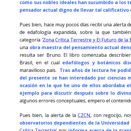
como sus nobles ideales han sucumbido a los 
pensador actual digno de llevar tal calificativ
Pues bien, hace muy pocos días recibí una alerta 
de edafología expandida, sobre la que tambié
categoría ‘
Zona Crítica Terrestre y El Futuro de la 
una
obra maestra del pensamiento actual de
resulta ser Bruno. El libro comenzaba describien
Brasil, en el cual
edafólogos y botánicos dis
maravilloso país.
Tras años de lectura he podi
del presente se han interedado por ciencias má
ocasión en la que he uno de ellos abordaba e
ejemplo para discutir después sobre lo divin
algunos errores conceptuales, empero el contenido
Pues bien, la alerta de la
CZCN
, con regocijo, n
observatorios dependientes de la Universidad
Crítica Terrestre’
nos
informa acerca de la trans