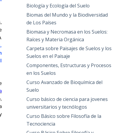
Biología y Ecología del Suelo
Biomas del Mundo y la Biodiversidad
,
de Los Países
e
Biomasa y Necromasa en los Suelos:
.
Raíces y Materia Orgánica
,
Carpeta sobre Paisajes de Suelos y los
n
Suelos en el Paisaje
l
Componentes, Estructuras y Procesos
en los Suelos
Curso Avanzado de Bioquímica del
e
Suelo
a
,
Curso básico de ciencia para jovenes
a
universitarios y tecnólogos
y
Curso Básico sobre Filosofía de la
Tecnociencia
Curso Básico Sobre Filosofía y