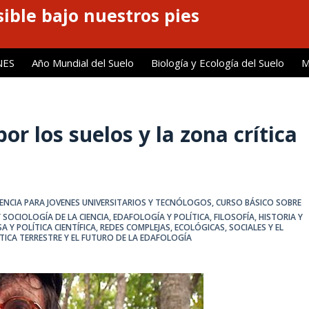
ible bajo nuestros pies
NES
Año Mundial del Suelo
Biología y Ecología del Suelo
M
or los suelos y la zona crítica
IENCIA PARA JOVENES UNIVERSITARIOS Y TECNÓLOGOS
,
CURSO BÁSICO SOBRE
 SOCIOLOGÍA DE LA CIENCIA
,
EDAFOLOGÍA Y POLÍTICA
,
FILOSOFÍA, HISTORIA Y
A Y POLÍTICA CIENTÍFICA
,
REDES COMPLEJAS, ECOLÓGICAS, SOCIALES Y EL
TICA TERRESTRE Y EL FUTURO DE LA EDAFOLOGÍA