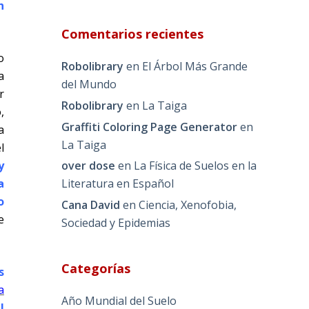
n
Comentarios recientes
o
Robolibrary
en
El Árbol Más Grande
a
del Mundo
r
Robolibrary
en
La Taiga
,
Graffiti Coloring Page Generator
en
a
La Taiga
l
y
over dose
en
La Física de Suelos en la
a
Literatura en Español
o
Cana David
en
Ciencia, Xenofobia,
e
Sociedad y Epidemias
Categorías
s
a
Año Mundial del Suelo
l