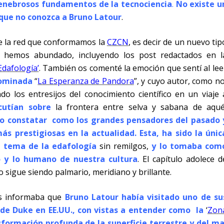
tenebrosos fundamentos de la tecnociencia
.
No existe u
o que no conozca a Bruno Latour
.
de la red que conformamos la
CZCN
, es decir de un nuevo tip
n hemos abundado, incluyendo los post redactados en l
Edafología’
. También os comenté la emoción que sentí al lee
nominada
“
La Esperanza de Pandora
”, y cuyo autor, como no
do los entresijos del conocimiento científico en un viaje 
cutían sobre
la frontera entre selva y sabana de aqué
do constatar como los grandes pensadores del pasado 
s prestigiosas en la actualidad. Esta, ha sido la únic
l tema de la edafología
sin remilgos,
y lo tomaba com
o y lo humano de nuestra cultura
. El capítulo adolece d
 sigue siendo palmario, meridiano y brillante.
os informaba que
Bruno Latour había visitado uno de su
 de Duke en EE.UU., con vistas a entender como la
‘
Zon
formación profunda de la superficie terrestre y del ma