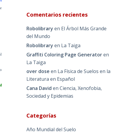
s
e
Comentarios recientes
Robolibrary
en
El Árbol Más Grande
del Mundo
Robolibrary
en
La Taiga
Graffiti Coloring Page Generator
en
al
La Taiga
o
over dose
en
La Física de Suelos en la
Literatura en Español
d
Cana David
en
Ciencia, Xenofobia,
Sociedad y Epidemias
Categorías
Año Mundial del Suelo