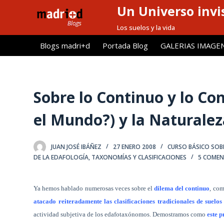
Un Universo invis
S
a
Los suelos y la vida
l
Blogs madri+d
Portada Blog
GALERIAS IMAGE
t
a
r
a
Sobre lo Continuo y lo Co
l
el Mundo?) y la Naturalez
c
o
n
JUAN JOSÉ IBÁÑEZ
27 ENERO 2008
CURSO BÁSICO SOBR
t
DE LA EDAFOLOGÍA
,
TAXONOMÍAS Y CLASIFICACIONES
5 COMEN
e
n
Ya hemos hablado numerosas veces sobre el
dilema del continuo
, co
i
atacado reiteradamente las clasificaciones tradicionales de suelos
d
actividad subjetiva de los edafotaxónomos. Demostramos como
este 
o