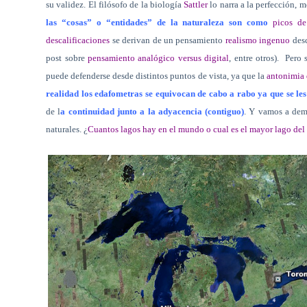
su validez. El filósofo de la biología
Sattler
lo narra a la perfección,
las “cosas” o “entidades” de la naturaleza son como
picos de
descalificaciones
se derivan de un pensamiento
realismo ingenuo
desc
post sobre
pensamiento analógico versus digital
, entre otros).
Pero 
puede defenderse desde distintos puntos de vista, ya que la
antonimia 
realidad los edafometras se equivocan de cabo a rabo ya que se les
de l
a continuidad junto a la
adyacencia (contiguo)
. Y vamos a dem
naturales. ¿
Cuantos lagos hay en el mundo o cual es el mayor lago de