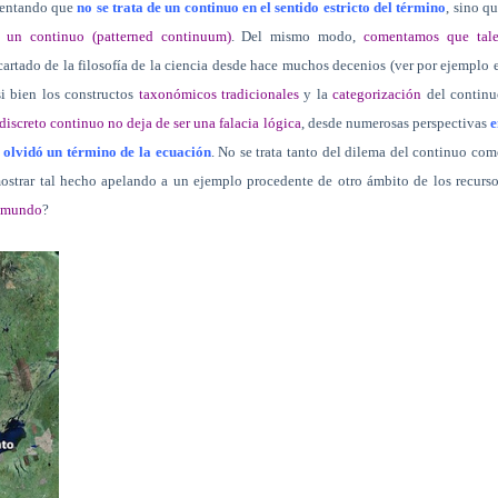
 mentando que
no se trata de un continuo en el sentido estricto del término
, sino q
 un continuo (patterned continuum)
. Del mismo modo,
comentamos que tale
artado de la filosofía de la ciencia desde hace muchos decenios (ver por ejemplo 
si bien los constructos
taxonómicos tradicionales
y la
categorización
del continu
discreto continuo no deja de ser una falacia lógica
, desde numerosas perspectivas
e
 olvidó un término de la ecuación
. No se trata tanto del dilema del continuo co
ostrar tal hecho apelando a un ejemplo procedente de otro ámbito de los recurs
l mundo
?