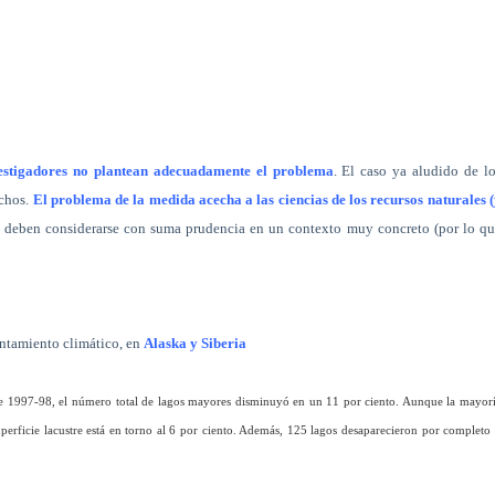
vestigadores no plantean adecuadamente el problema
. El caso ya aludido de l
uchos.
El problema de la medida acecha a las ciencias de los recursos naturales 
tes deben considerarse con suma prudencia en un contexto muy concreto (por lo q
entamiento climático, en
Alaska y Siberia
e 1997-98, el número total de lagos mayores disminuyó en un 11 por ciento. Aunque la mayor
perficie lacustre está en torno al 6 por ciento. Además, 125 lagos desaparecieron por completo