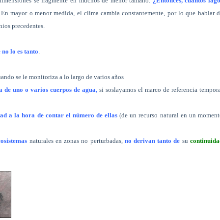
s dimensiones se fragmente en muchos de menor tamaño.
¿Entonces, cuantos lago
En mayor o menor medida, el clima cambia constantemente, por lo que hablar d
nios precedentes.
 no lo es tanto
.
uando se le monitoriza a lo largo de varios años
a de uno o varios cuerpos de agua,
si soslayamos el marco de referencia tempor
ad a la hora de contar el número de ellas
(de un recurso natural en un moment
cosistemas
naturales en zonas no perturbadas,
no derivan tanto de
su
continuida