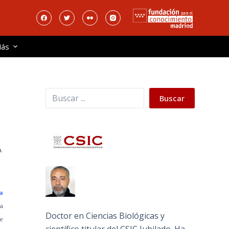
ás
Buscar
Buscar
A
a
na
Doctor en Ciencias Biológicas y
ne