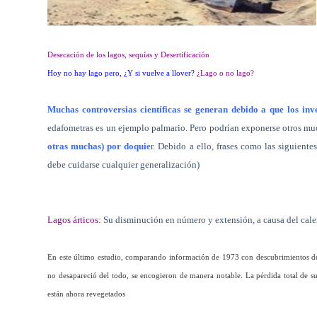
Desecación de los lagos, sequías y Desertificación
Hoy no hay lago pero, ¿Y si vuelve a llover?
¿Lago o no lago?
Muchas controversias científicas se generan debido a que los in
edafometras es un ejemplo palmario. Pero podrían exponerse otros m
otras muchas) por doquie
r. Debido a ello, frases como las siguien
debe cuidarse cualquier generalización)
Lagos árticos
: Su disminución en número y extensión, a causa del cal
En este último estudio, comparando información de 1973 con descubrimientos d
no desapareció del todo, se encogieron de manera notable. La pérdida total de su
están ahora revegetados