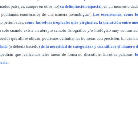
nados paisajes, aunque en otros no)
su delimitación espacial
, en un momento dado
o podríamos enumerarlos de una manera no-ambigua”.
Los ecosistemas, como lo
o perturbadas, c
omo las selvas tropicales más virginales, la transición entre un
 solo cuando existe un abrupto cambio fisiográfico y/o litológico muy contrasta
s suelos que allí se ubican, podremos delimitar las fronteras con precisión. En cambi
 duda
(o debería hacerlo)
de la necesidad de categorizar y cuantificar el número 
mpedirán que realicemos tales tareas de forma no discutible. En otras palabras,
l
toria
.