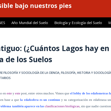
ible bajo nuestros pies
NES
Año Mundial del Suelo
Biología y Ecología del Suelo
M
ntiguo: (¿Cuántos Lagos hay en
a de los Suelos
E FILOSOFÍA Y SOCIOLOGÍA DE LA CIENCIA
,
FILOSOFÍA, HISTORIA Y SOCIOLOGÍ
TARIOS
mo en
este
y
este
post, entre otros muchos. Vimos que
el lobby de los edafometras
h
en base a que
la edafosfera es un continuo
y su categorización en edafotaxa u
problema también aparece en las
clasificaciones biológicas
, sin que nadie cuestio