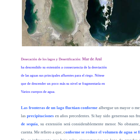
Mar de Aral
Desecación de los lagos y Desertificación
:
ha descendido su extensión a consecuencia de la desviación
de las aguas sus principales afluentes para el riego. Nótese
que de descender un poco más su nivel se fragmentaría en
Varios cuerpos de agua.
Las fronteras de un lago fluctúan conforme
albergue un mayor o men
las
precipitaciones
en años precedentes. Si hay sido generosas sus fr
de sequía
, su extensión será considerablemente menor. No obstante
cuenta. Me refiero a que, c
onforme se reduce el volumen de agua se 