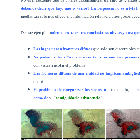
No es infrecuente que bajo tales circunstancias un lago de grande
debemos decir que hay: uno o varios? La respuesta no es trivial
.
medias tan solo nos ofrece una información relativa a unos pocos dece
De este ejemplo p
odemos extraer tres conclusiones obvias y otra que
Los lagos tienen fronteras difusas
que solo son discernibles c
No podemos decir “a ciencia cierta” si estamos en presenci
con vistas a acotar el problema
Las fronteras difusas de una entidad no implican ambigüed
dado).
El problema de categorizar los suelos, o
por ejemplo, los
e
como de
su “
contigüidad o adyacencia
”