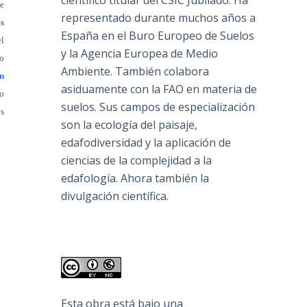
científico titular del CSIC Jubilado. Ha
ue
representado durante muchos años a
s
España en el Buro Europeo de Suelos
el
y la Agencia Europea de Medio
o
Ambiente. También colabora
n
asiduamente con la FAO en materia de
mo
suelos. Sus campos de especialización
os
son la ecología del paisaje,
edafodiversidad y la aplicación de
ciencias de la complejidad a la
edafología. Ahora también la
divulgación científica.
Esta obra está bajo una