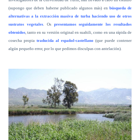
(supongo que deben haberse publicado algunos más) en
búsqueda de
alternativas a la extracción masiva de turba haciendo uso de otros
sustratos vegetales
. Os
presentamos seguidamente los resultados
obtenidos
, tanto en su versión original en suahili, como en una rápida de
cosecha propia
traducida al español-castellano
(que puede contener
algún pequeño error, por lo que pedimos disculpas con antelación).