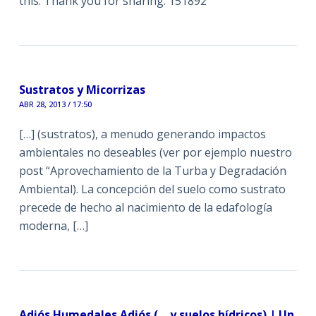
this. Thank you for sharing. 151892
Sustratos y Micorrizas
ABR 28, 2013 / 17:50
[…] (sustratos), a menudo generando impactos
ambientales no deseables (ver por ejemplo nuestro
post “Aprovechamiento de la Turba y Degradación
Ambiental). La concepción del suelo como sustrato
precede de hecho al nacimiento de la edafología
moderna, […]
Adiós Humedales Adiós (… y suelos hídricos) | Un