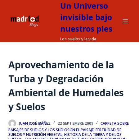
Un Universo
S
a
invisible bajo
l
nuestros pies
t
Los suelos y la vida
a
r
a
Aprovechamiento de la
l
c
Turba y Degradación
o
n
Ambiental de Humedales
t
y Suelos
e
n
i
JUAN JOSÉ IBÁÑEZ
22 SEPTIEMBRE 2009
CARPETA SOBRE
d
PAISAJES DE SUELOS Y LOS SUELOS EN EL PAISAJE
,
FERTILIDAD DE
SUELOS Y NUTRICIÓN VEGETAL
,
HISTORIA DE LA TIERRA Y DE LOS
o