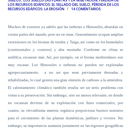
SUELOS.
,
LOS SUELOS LAS PLANTAS Y LA VEGETACIÓN
,
PÉRDIDA DE
LOS RECURSOS EDÁFICOS: EL SELLADO DEL SUELO
,
PÉRDIDA DE LOS
RECURSOS EDÁFICOS: LA EROSIÓN
14 COMENTARIOS
Muchos de vosotros ya sabéis que las turberas o Histosoles, abundan en
ciertas partes del mundo, pero no en otras. Generalmente ocupan amplias
extensiones en los biomas de tundra y Taiga, así como en los humedales
(continentales y costeros) y alta montaña. Conforme en clima se
aridifica, escasean más. Así, por ejemplo, en el bioma mediterráneo son
muy escasas. Los Histosoles o turberas no pueden ser explotadas
agropecuariamente,
a no ser que sean previamente drenadas y
rehabilitadas, lo cual genera una gran emisión de carbono a la atmósfera.
El calentamiento climático también resulta ser un serio problema con
vistas a su preservación. Sin embargo, otro no menos relevante, en donde
no escasean deviene de su explotación con fines comerciales, por
cuanto, su elevadísima materia orgánica proporciona buenos sustratos
para el crecimiento de las plantas domésticas, jardines y viveros. Sin
embargo, su importancia aumenta justamente en las regiones geográficas