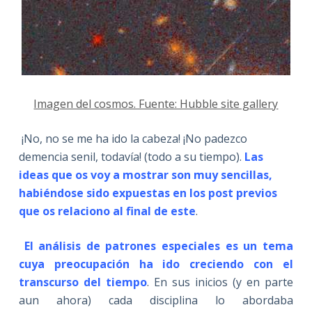
Imagen del cosmos. Fuente: Hubble site gallery
¡No, no se me ha ido la cabeza! ¡No padezco
demencia senil, todavía! (todo a su tiempo).
Las
ideas que os voy a mostrar son muy sencillas,
habiéndose sido expuestas en los post previos
que os relaciono al final de este
.
El análisis de patrones especiales es un tema
cuya preocupación ha ido creciendo con el
transcurso del tiempo
. En sus inicios (y en parte
aun ahora) cada disciplina lo abordaba