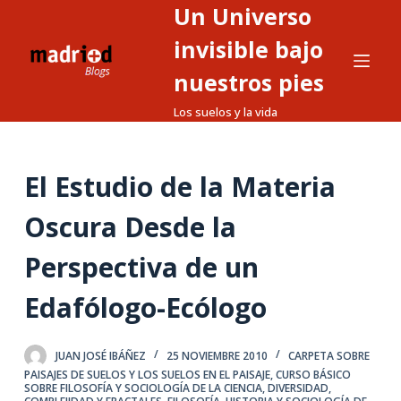
Un Universo
S
a
invisible bajo
l
nuestros pies
t
Los suelos y la vida
a
r
a
El Estudio de la Materia
l
c
Oscura Desde la
o
n
Perspectiva de un
t
Edafólogo-Ecólogo
e
n
i
JUAN JOSÉ IBÁÑEZ
25 NOVIEMBRE 2010
CARPETA SOBRE
d
PAISAJES DE SUELOS Y LOS SUELOS EN EL PAISAJE
,
CURSO BÁSICO
SOBRE FILOSOFÍA Y SOCIOLOGÍA DE LA CIENCIA
,
DIVERSIDAD,
o