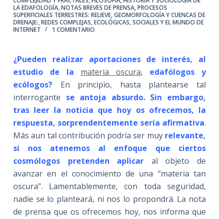
COMPLEJIDAD Y FRACTALES
,
FILOSOFÍA, HISTORIA Y SOCIOLOGÍA DE
LA EDAFOLOGÍA
,
NOTAS BREVES DE PRENSA
,
PROCESOS
SUPERFICIALES TERRESTRES: RELIEVE, GEOMORFOLOGÍA Y CUENCAS DE
DRENAJE:
,
REDES COMPLEJAS, ECOLÓGICAS, SOCIALES Y EL MUNDO DE
INTERNET
1 COMENTARIO
¿Pueden realizar aportaciones de interés, al
estudio de la
materia oscura
,
edafólogos y
ecólogos?
En principio, hasta plantearse tal
interrogante
se antoja absurdo. Sin embargo,
tras leer la noticia que hoy os ofrecemos, la
respuesta, sorprendentemente sería afirmativa
.
Más aun tal contribución podría ser muy
relevante,
si nos atenemos al enfoque que ciertos
cosmólogos pretenden aplicar
al objeto de
avanzar en el conocimiento de una “materia tan
oscura”. Lamentablemente, con toda seguridad,
nadie se lo planteará, ni nos lo propondrá. La nota
de prensa que os ofrecemos hoy, nos informa que