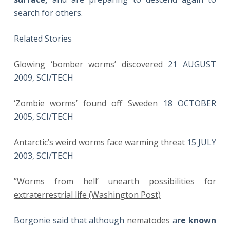
search for others.
Related Stories
Glowing ‘bomber worms’ discovered
21 AUGUST
2009, SCI/TECH
‘Zombie worms’ found off Sweden
18 OCTOBER
2005, SCI/TECH
Antarctic’s weird worms face warming threat
15 JULY
2003, SCI/TECH
”Worms from hell’ unearth possibilities for
extraterrestrial life (Washington Post)
Borgonie said that although
nematodes
a
re known