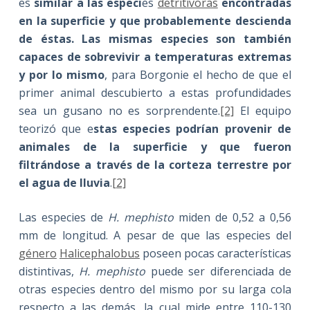
es
similar a las especi
es
detritívoras
encontradas
en la superficie y que probablemente descienda
de éstas. Las mismas especies son también
capaces de sobrevivir a temperaturas extremas
y por lo mismo
, para Borgonie el hecho de que el
primer animal descubierto a estas profundidades
sea un gusano no es sorprendente.
[2]
El equipo
teorizó que e
stas especies podrían provenir de
animales de la superficie y que fueron
filtrándose a través de la corteza terrestre por
el agua de lluvia
.
[2]
Las especies de
H. mephisto
miden de 0,52 a 0,56
mm de longitud. A pesar de que las especies del
género
Halicephalobus
poseen pocas características
distintivas,
H. mephisto
puede ser diferenciada de
otras especies dentro del mismo por su larga cola
respecto a las demás, la cual mide entre 110-130