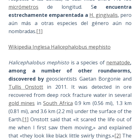
micrómetros
de longitud. S
e encuentra
estrechamente emparentada a
H. gingivalis
, pero
aún más a otras especies del género aún no
nombradas.
[1]
Wikipedia Inglesa Halicephalobus mephisto
Halicephalobus mephisto
is a species of
nematode
,
among a number of other roundworms,
discovered by
geoscientists Gaetan Borgonie and
Tullis Onstott
in 2011. It was detected in ore
recovered from deep rock fracture water in several
gold mines
in
South Africa
0.9 km (0.56 mi), 1.3 km
(0.81 mi), and 3.6 km (2.2 mi) under the surface of the
Earth.
[1]
Onstott said that «it scared the life out of
me when I first saw them moving,» and explained
that «they look like black little swirly things.»
[2]
The