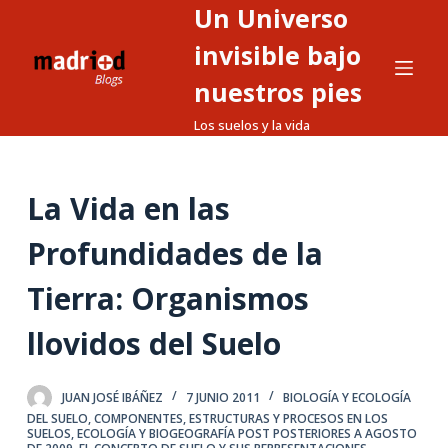
Un Universo
S
a
invisible bajo
l
nuestros pies
t
Los suelos y la vida
a
r
a
La Vida en las
l
c
Profundidades de la
o
n
Tierra: Organismos
t
llovidos del Suelo
e
n
i
JUAN JOSÉ IBÁÑEZ
7 JUNIO 2011
BIOLOGÍA Y ECOLOGÍA
d
DEL SUELO
,
COMPONENTES, ESTRUCTURAS Y PROCESOS EN LOS
SUELOS
,
ECOLOGÍA Y BIOGEOGRAFÍA POST POSTERIORES A AGOSTO
o