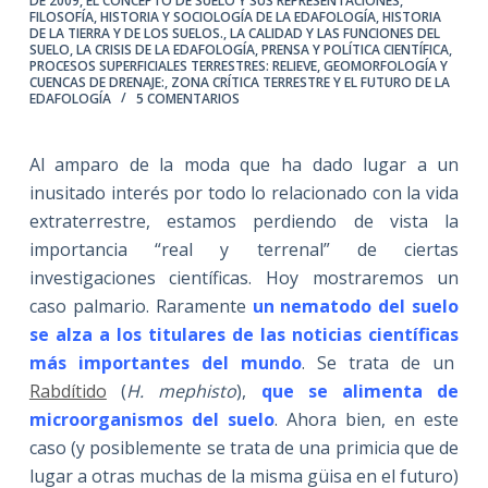
DE 2009
,
EL CONCEPTO DE SUELO Y SUS REPRESENTACIONES
,
FILOSOFÍA, HISTORIA Y SOCIOLOGÍA DE LA EDAFOLOGÍA
,
HISTORIA
DE LA TIERRA Y DE LOS SUELOS.
,
LA CALIDAD Y LAS FUNCIONES DEL
SUELO
,
LA CRISIS DE LA EDAFOLOGÍA
,
PRENSA Y POLÍTICA CIENTÍFICA
,
PROCESOS SUPERFICIALES TERRESTRES: RELIEVE, GEOMORFOLOGÍA Y
CUENCAS DE DRENAJE:
,
ZONA CRÍTICA TERRESTRE Y EL FUTURO DE LA
EDAFOLOGÍA
5 COMENTARIOS
Al amparo de la moda que ha dado lugar a un
inusitado interés por todo lo relacionado con la vida
extraterrestre, estamos perdiendo de vista la
importancia “real y terrenal” de ciertas
investigaciones científicas. Hoy mostraremos un
caso palmario. Raramente
un nematodo del suelo
se alza a los titulares de las noticias científicas
más importantes del mundo
. Se trata de un
Rabdítido
(
H. mephisto
),
que se alimenta de
microorganismos del suelo
. Ahora bien, en este
caso (y posiblemente se trata de una primicia que de
lugar a otras muchas de la misma güisa en el futuro)