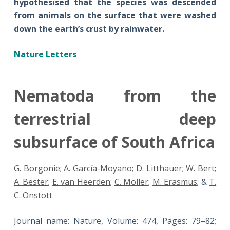
hypothesised that the species was descended
from animals on the surface that were washed
down the earth’s crust by rainwater.
Nature Letters
Nematoda from the
terrestrial deep
subsurface of South Africa
G. Borgonie
;
A. García-Moyano
;
D. Litthauer
;
W. Bert
;
A. Bester
;
E. van Heerden
;
C. Möller
;
M. Erasmus
; &
T.
C. Onstott
Journal name: Nature, Volume: 474, Pages: 79–82;