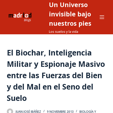
Un Universo
S
a
invisible bajo
l
nuestros pies
t
Los suelos y la vida
a
r
a
El Biochar, Inteligencia
l
c
Militar y Espionaje Masivo
o
n
entre las Fuerzas del Bien
t
y del Mal en el Seno del
e
n
Suelo
i
d
o
JUAN JOSÉ IBÁÑEZ
9 NOVIEMBRE 2013
BIOLOGÍA Y