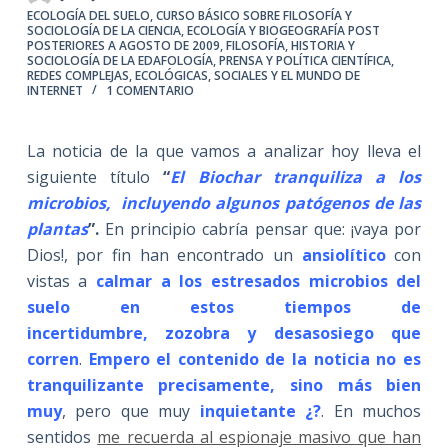
ECOLOGÍA DEL SUELO
,
CURSO BÁSICO SOBRE FILOSOFÍA Y
SOCIOLOGÍA DE LA CIENCIA
,
ECOLOGÍA Y BIOGEOGRAFÍA POST
POSTERIORES A AGOSTO DE 2009
,
FILOSOFÍA, HISTORIA Y
SOCIOLOGÍA DE LA EDAFOLOGÍA
,
PRENSA Y POLÍTICA CIENTÍFICA
,
REDES COMPLEJAS, ECOLÓGICAS, SOCIALES Y EL MUNDO DE
INTERNET
1 COMENTARIO
La noticia de la que vamos a analizar hoy lleva el
siguiente título
“
El Biochar tranquiliza a los
microbios, incluyendo algunos patógenos de las
plantas
”.
En principio cabría pensar que: ¡vaya por
Dios!, por fin han encontrado un
ansiolítico
con
vistas a
calmar a los estresados microbios del
suelo en estos tiempos de
incertidumbre, zozobra y desasosiego que
corren
.
Empero el contenido de la noticia no es
tranquilizante precisamente, sino más bien
muy
, pero que muy
inquietante ¿?
. En muchos
sentidos
me recuerda al espionaje masivo que han