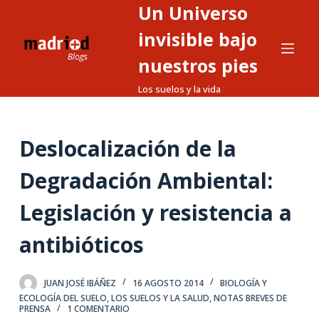
Un Universo
S
a
invisible bajo
l
nuestros pies
t
Los suelos y la vida
a
r
a
Deslocalización de la
l
c
Degradación Ambiental:
o
n
Legislación y resistencia a
t
antibióticos
e
n
i
JUAN JOSÉ IBÁÑEZ
16 AGOSTO 2014
BIOLOGÍA Y
d
ECOLOGÍA DEL SUELO
,
LOS SUELOS Y LA SALUD
,
NOTAS BREVES DE
PRENSA
1 COMENTARIO
o