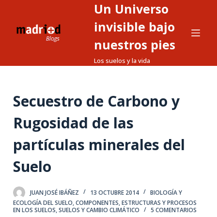
Un Universo
S
a
invisible bajo
l
nuestros pies
t
Los suelos y la vida
a
r
a
Secuestro de Carbono y
l
c
Rugosidad de las
o
n
partículas minerales del
t
Suelo
e
n
i
JUAN JOSÉ IBÁÑEZ
13 OCTUBRE 2014
BIOLOGÍA Y
d
ECOLOGÍA DEL SUELO
,
COMPONENTES, ESTRUCTURAS Y PROCESOS
EN LOS SUELOS
,
SUELOS Y CAMBIO CLIMÁTICO
5 COMENTARIOS
o