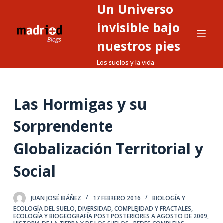
Un Universo
S
a
invisible bajo
l
nuestros pies
t
Los suelos y la vida
a
r
a
Las Hormigas y su
l
c
Sorprendente
o
n
Globalización Territorial y
t
Social
e
n
i
JUAN JOSÉ IBÁÑEZ
17 FEBRERO 2016
BIOLOGÍA Y
d
ECOLOGÍA DEL SUELO
,
DIVERSIDAD, COMPLEJIDAD Y FRACTALES
,
ECOLOGÍA Y BIOGEOGRAFÍA POST POSTERIORES A AGOSTO DE 2009
,
o