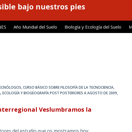
ible bajo nuestros pies
NES
Año Mundial del Suelo
Biología y Ecología del Suelo
M
 TECNÓLOGOS
,
CURSO BÁSICO SOBRE FILOSOFÍA DE LA TECNOCIENCIA
,
A
,
ECOLOGÍA Y BIOGEOGRAFÍA POST POSTERIORES A AGOSTO DE 2009
,
Interregional Veslumbramos la
tores del estudio que os mostramos hoy,