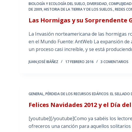
BIOLOGÍA Y ECOLOGÍA DEL SUELO
,
DIVERSIDAD, COMPLEJIDAD
DE 2009
,
HISTORIA DE LA TIERRA Y DE LOS SUELOS.
,
REDES CO
Las Hormigas y su Sorprendente Gl
La Invasión norteamericana de las hormigas ro
en el Mundo Fuente: AntWeb La expansión de a
un proceso casi increíble, y se está producien
JUAN JOSÉ IBÁÑEZ
17 FEBRERO 2016
3 COMENTARIOS
GENERAL
,
PÉRDIDA DE LOS RECURSOS EDÁFICOS: EL SELLADO 
Felices Navidades 2012 y el Día de
[youtube][/youtube]Como ya sabéis los lectores
ofreceros una canción para aquellos solitari