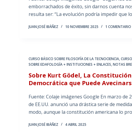
emborrachados de éxito, sin darnos cuenta nos 
resulta ser: “La evolución podría impedir que
JUAN JOSÉ IBÁÑEZ
10 NOVIEMBRE 2025
1 COMENTARIO
CURSO BÁSICO SOBRE FILOSOFÍA DE LA TECNOCIENCIA
,
CURSO
SOBRE EDAFOLOGÍA + INSTITUCIONES + ENLACES
,
NOTAS BRE
Sobre Kurt Gödel, La Constitució
Democrática que Puede Avecinars
Fuente: Colaje imágenes Google En marzo de 20
de EE.UU. anunció una drástica serie de medid
modo, aunque la constitución americana lo pr
JUAN JOSÉ IBÁÑEZ
4 ABRIL 2025