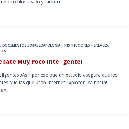
cuentro bloqueado y taciturno.…
A
,
DOCUMENTOS SOBRE EDAFOLOGÍA + INSTITUCIONES + ENLACES
,
FICA
debate Muy Poco Inteligente)
eligentes ¿Así? por eso que un estudio asegura que los
tes que los que usan Internet Explorer. ¡Ya basta!
oran…