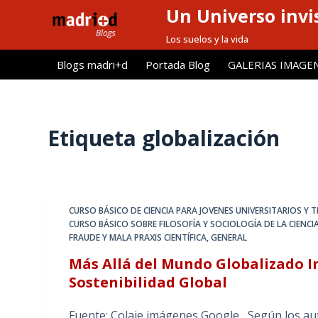
Un Universo invis
S
a
Los suelos y la vida
l
Blogs madri+d
Portada Blog
GALERIAS IMAGE
t
a
r
a
Etiqueta
globalización
l
c
o
n
CURSO BÁSICO DE CIENCIA PARA JOVENES UNIVERSITARIOS Y
t
CURSO BÁSICO SOBRE FILOSOFÍA Y SOCIOLOGÍA DE LA CIENCI
e
FRAUDE Y MALA PRAXIS CIENTÍFICA
,
GENERAL
n
Más Allá del Mundo Globalizado 
i
Sostenibilidad Global
d
o
Fuente: Colaje imágenes Google Según los au