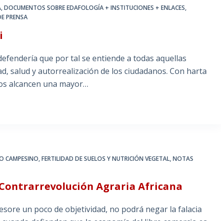
A
,
DOCUMENTOS SOBRE EDAFOLOGÍA + INSTITUCIONES + ENLACES
,
DE PRENSA
i
efendería que por tal se entiende a todas aquellas
ad, salud y autorrealización de los ciudadanos. Con harta
duos alcancen una mayor…
O CAMPESINO
,
FERTILIDAD DE SUELOS Y NUTRICIÓN VEGETAL
,
NOTAS
a Contrarrevolución Agraria Africana
esore un poco de objetividad, no podrá negar la falacia