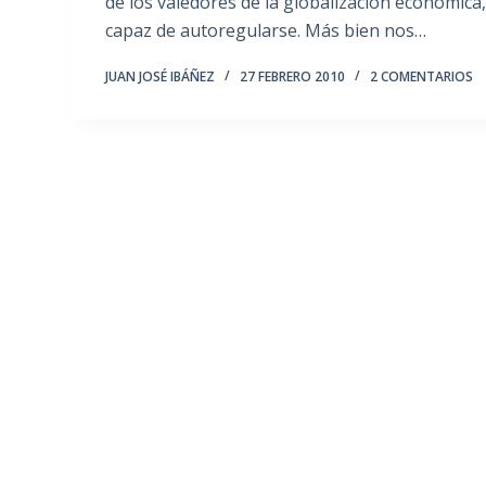
de los valedores de la globalización económica
capaz de autoregularse. Más bien nos…
JUAN JOSÉ IBÁÑEZ
27 FEBRERO 2010
2 COMENTARIOS