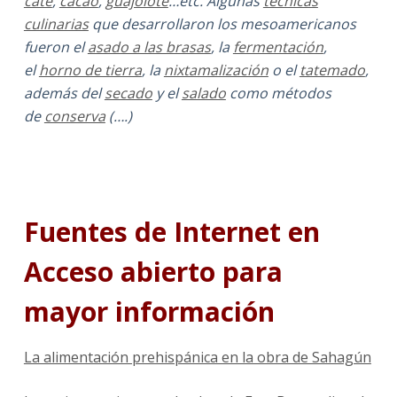
cate
,
cacao
,
guajolote
…etc. Algunas
técnicas
culinarias
que desarrollaron los mesoamericanos
fueron el
asado a las brasas
, la
fermentación
,
el
horno de tierra
, la
nixtamalización
o el
tatemado
,
además del
secado
y el
salado
como métodos
de
conserva
(….)
Fuentes de Internet en
Acceso abierto para
mayor información
La alimentación prehispánica en la obra de Sahagún