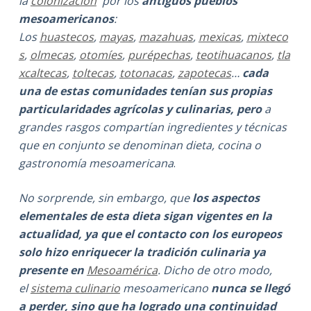
la
colonización
por los
antiguos pueblos
mesoamericanos
:
Los
huastecos
,
mayas
,
mazahuas
,
mexicas
,
mixteco
s
,
olmecas
,
otomíes
,
purépechas
,
teotihuacanos
,
tla
xcaltecas
,
toltecas
,
totonacas
,
zapotecas
…
cada
una de estas comunidades tenían sus propias
particularidades agrícolas y culinarias, pero
a
grandes rasgos compartían ingredientes y técnicas
que en conjunto se denominan dieta, cocina o
gastronomía mesoamericana
.
No sorprende, sin embargo, que
los aspectos
elementales de esta dieta sigan vigentes en la
actualidad, ya que el contacto con los europeos
solo hizo enriquecer la tradición culinaria ya
presente en
Mesoamérica
. Dicho de otro modo,
el
sistema culinario
mesoamericano
nunca se llegó
a perder, sino que ha logrado una continuidad