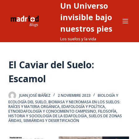
Un Universo
S
a
invisible bajo
l
nuestros pies
t
Los suelos y la vida
a
r
a
El Caviar del Suelo:
l
c
Escamol
o
n
t
JUAN JOSÉ IBÁÑEZ
2 NOVIEMBRE 2023
BIOLOGÍA Y
ECOLOGÍA DEL SUELO
,
BIOMASA Y NECROMASA EN LOS SUELOS:
e
RAÍCES Y MATERIA ORGÁNICA
,
EDAFOLOGÍA Y POLÍTICA
,
ETNOEDAFOLOGÍA Y CONOCIMIENTO CAMPESINO
,
FILOSOFÍA,
n
HISTORIA Y SOCIOLOGÍA DE LA EDAFOLOGÍA
,
SUELOS DE ZONAS
i
ÁRIDAS, SEMIÁRIDAS Y DESERTIFICACIÓN
d
o