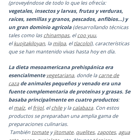
(proveyéndose de todo lo que les ofrecía:
vegetales, insectos y larvas, frutas y verduras,
raíces, semillas y granos, pescados, anfibios…) y
un gran dominio agrícola
(desarrollando técnicas
tales como las
chinampas
, el
coo yuu
,
el
kuojtakiloyan
, la
milpa
, el
tlacolol
), características
que se han mantenido vivas hasta hoy en día.
La dieta mesoamericana prehispánica era
esencialmente
vegetariana
, donde la
carne de
caza
de animales pequeños y venado era una
fuente complementaria de proteínas y grasas. Se
basaba principalmente en cuatro productos
:
el
maíz
, el
frijol
, el
chile
y la
calabaza
. Con estos
productos se preparaban una amplia gama de
preparaciones culinarias.
También
tomate
y
jitomate
,
quelites
,
zapotes
,
agua