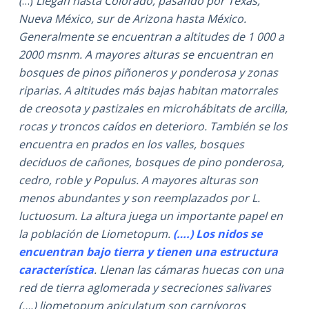
(
…)
Llegan hasta Colorado, pasando por Texas,
Nueva México, sur de Arizona hasta México.
Generalmente se encuentran a altitudes de 1 000 a
2000 msnm. A mayores alturas se encuentran en
bosques de pinos piñoneros y ponderosa y zonas
riparias. A altitudes más bajas habitan matorrales
de creosota y pastizales en microhábitats de arcilla,
rocas y troncos caídos en deterioro.​ También se los
encuentra en prados en los valles, bosques
deciduos de cañones, bosques de pino ponderosa,
cedro, roble y Populus. A mayores alturas son
menos abundantes y son reemplazados por L.
luctuosum.​ La altura juega un importante papel en
la población de Liometopum.
(….) Los nidos se
encuentran bajo tierra y tienen una estructura
característica
. Llenan las cámaras huecas con una
red de tierra aglomerada y secreciones salivares
(….) liometopum apiculatum son carnívoros