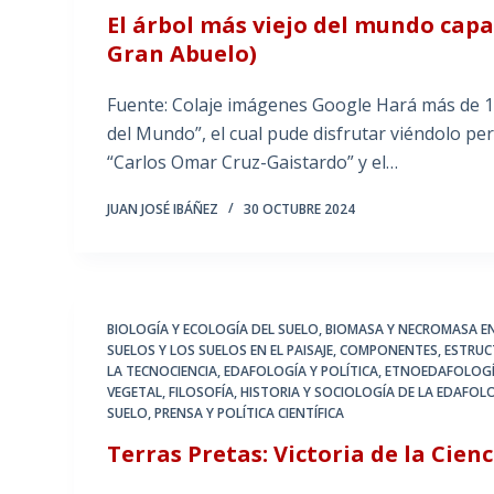
El árbol más viejo del mundo capaz
Gran Abuelo)
Fuente: Colaje imágenes Google Hará más de 1
del Mundo”, el cual pude disfrutar viéndolo pe
“Carlos Omar Cruz-Gaistardo” y el…
JUAN JOSÉ IBÁÑEZ
30 OCTUBRE 2024
BIOLOGÍA Y ECOLOGÍA DEL SUELO
,
BIOMASA Y NECROMASA EN
SUELOS Y LOS SUELOS EN EL PAISAJE
,
COMPONENTES, ESTRUCT
LA TECNOCIENCIA
,
EDAFOLOGÍA Y POLÍTICA
,
ETNOEDAFOLOGÍ
VEGETAL
,
FILOSOFÍA, HISTORIA Y SOCIOLOGÍA DE LA EDAFOL
SUELO
,
PRENSA Y POLÍTICA CIENTÍFICA
Terras Pretas: Victoria de la Cien