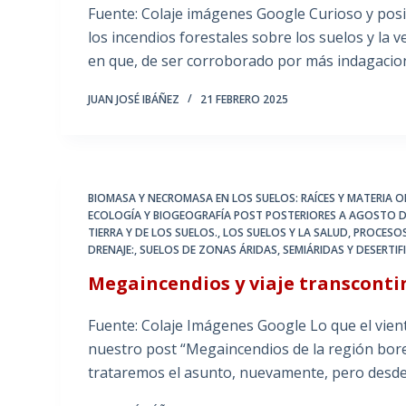
Fuente: Colaje imágenes Google Curioso y posib
los incendios forestales sobre los suelos y la 
en que, de ser corroborado por más indagaci
JUAN JOSÉ IBÁÑEZ
21 FEBRERO 2025
BIOMASA Y NECROMASA EN LOS SUELOS: RAÍCES Y MATERIA 
ECOLOGÍA Y BIOGEOGRAFÍA POST POSTERIORES A AGOSTO D
TIERRA Y DE LOS SUELOS.
,
LOS SUELOS Y LA SALUD
,
PROCESOS
DRENAJE:
,
SUELOS DE ZONAS ÁRIDAS, SEMIÁRIDAS Y DESERTIF
Megaincendios y viaje transconti
Fuente: Colaje Imágenes Google Lo que el vient
nuestro post “Megaincendios de la región borea
trataremos el asunto, nuevamente, pero desd