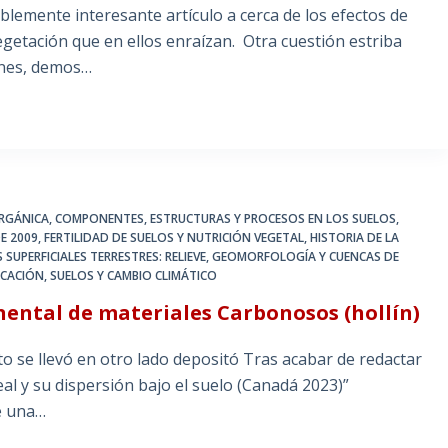
lemente interesante artículo a cerca de los efectos de
vegetación que en ellos enraízan. Otra cuestión estriba
ones, demos…
ORGÁNICA
,
COMPONENTES, ESTRUCTURAS Y PROCESOS EN LOS SUELOS
,
E 2009
,
FERTILIDAD DE SUELOS Y NUTRICIÓN VEGETAL
,
HISTORIA DE LA
 SUPERFICIALES TERRESTRES: RELIEVE, GEOMORFOLOGÍA Y CUENCAS DE
ICACIÓN
,
SUELOS Y CAMBIO CLIMÁTICO
nental de materiales Carbonosos (hollín)
o se llevó en otro lado depositó Tras acabar de redactar
l y su dispersión bajo el suelo (Canadá 2023)”
e una…