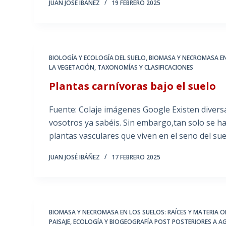
JUAN JOSÉ IBÁÑEZ
19 FEBRERO 2025
BIOLOGÍA Y ECOLOGÍA DEL SUELO
,
BIOMASA Y NECROMASA EN
LA VEGETACIÓN
,
TAXONOMÍAS Y CLASIFICACIONES
Plantas carnívoras bajo el suelo
Fuente: Colaje imágenes Google Existen diversa
vosotros ya sabéis. Sin embargo,tan solo se h
plantas vasculares que viven en el seno del su
JUAN JOSÉ IBÁÑEZ
17 FEBRERO 2025
BIOMASA Y NECROMASA EN LOS SUELOS: RAÍCES Y MATERIA 
PAISAJE
,
ECOLOGÍA Y BIOGEOGRAFÍA POST POSTERIORES A A