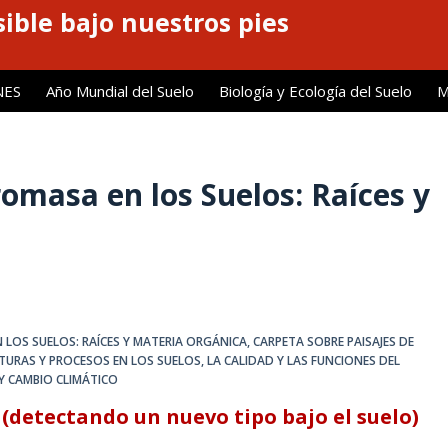
ible bajo nuestros pies
NES
Año Mundial del Suelo
Biología y Ecología del Suelo
M
masa en los Suelos: Raíces y
 LOS SUELOS: RAÍCES Y MATERIA ORGÁNICA
,
CARPETA SOBRE PAISAJES DE
URAS Y PROCESOS EN LOS SUELOS
,
LA CALIDAD Y LAS FUNCIONES DEL
Y CAMBIO CLIMÁTICO
 (detectando un nuevo tipo bajo el suelo)