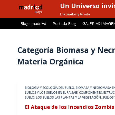
Un Universo invis
S
a
Los suelos y la vida
l
Blogs madri+d
Portada Blog
GALERIAS IMAGE
t
a
r
a
Categoría
Biomasa y Necro
l
Materia Orgánica
c
o
n
t
e
BIOLOGÍA Y ECOLOGÍA DEL SUELO
,
BIOMASA Y NECROMASA EN
n
SUELOS Y LOS SUELOS EN EL PAISAJE
,
COMPONENTES, ESTRUCT
SUELO
,
LOS SUELOS LAS PLANTAS Y LA VEGETACIÓN
,
SUELOS 
i
d
El Ataque de los Incendios Zombis
o