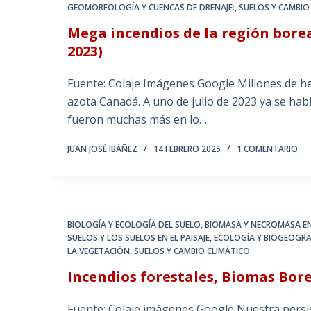
GEOMORFOLOGÍA Y CUENCAS DE DRENAJE:
,
SUELOS Y CAMBIO
Mega incendios de la región borea
2023)
Fuente: Colaje Imágenes Google Millones de he
azota Canadá. A uno de julio de 2023 ya se hab
fueron muchas más en lo…
JUAN JOSÉ IBÁÑEZ
14 FEBRERO 2025
1 COMENTARIO
BIOLOGÍA Y ECOLOGÍA DEL SUELO
,
BIOMASA Y NECROMASA EN
SUELOS Y LOS SUELOS EN EL PAISAJE
,
ECOLOGÍA Y BIOGEOGRA
LA VEGETACIÓN
,
SUELOS Y CAMBIO CLIMÁTICO
Incendios forestales, Biomas Bore
Fuente: Colaje imágenes Google Nuestra persí