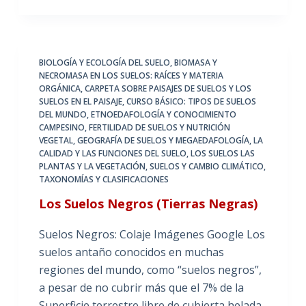
BIOLOGÍA Y ECOLOGÍA DEL SUELO
,
BIOMASA Y
NECROMASA EN LOS SUELOS: RAÍCES Y MATERIA
ORGÁNICA
,
CARPETA SOBRE PAISAJES DE SUELOS Y LOS
SUELOS EN EL PAISAJE
,
CURSO BÁSICO: TIPOS DE SUELOS
DEL MUNDO
,
ETNOEDAFOLOGÍA Y CONOCIMIENTO
CAMPESINO
,
FERTILIDAD DE SUELOS Y NUTRICIÓN
VEGETAL
,
GEOGRAFÍA DE SUELOS Y MEGAEDAFOLOGÍA
,
LA
CALIDAD Y LAS FUNCIONES DEL SUELO
,
LOS SUELOS LAS
PLANTAS Y LA VEGETACIÓN
,
SUELOS Y CAMBIO CLIMÁTICO
,
TAXONOMÍAS Y CLASIFICACIONES
Los Suelos Negros (Tierras Negras)
Suelos Negros: Colaje Imágenes Google Los
suelos antaño conocidos en muchas
regiones del mundo, como “suelos negros”,
a pesar de no cubrir más que el 7% de la
Superficie terrestre libre de cubierta helada,