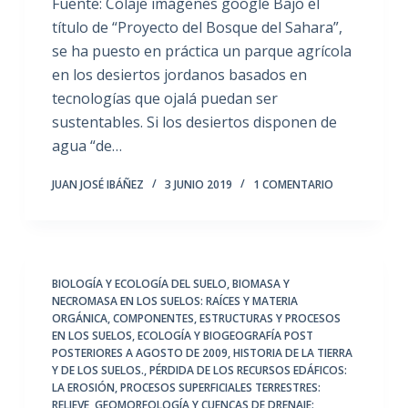
Fuente: Colaje imágenes google Bajo el
título de “Proyecto del Bosque del Sahara”,
se ha puesto en práctica un parque agrícola
en los desiertos jordanos basados en
tecnologías que ojalá puedan ser
sustentables. Si los desiertos disponen de
agua “de…
JUAN JOSÉ IBÁÑEZ
3 JUNIO 2019
1 COMENTARIO
BIOLOGÍA Y ECOLOGÍA DEL SUELO
,
BIOMASA Y
NECROMASA EN LOS SUELOS: RAÍCES Y MATERIA
ORGÁNICA
,
COMPONENTES, ESTRUCTURAS Y PROCESOS
EN LOS SUELOS
,
ECOLOGÍA Y BIOGEOGRAFÍA POST
POSTERIORES A AGOSTO DE 2009
,
HISTORIA DE LA TIERRA
Y DE LOS SUELOS.
,
PÉRDIDA DE LOS RECURSOS EDÁFICOS:
LA EROSIÓN
,
PROCESOS SUPERFICIALES TERRESTRES:
RELIEVE, GEOMORFOLOGÍA Y CUENCAS DE DRENAJE:
,