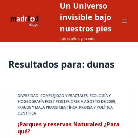
Un Universo
S
a
invisible bajo
l
nuestros pies
t
Los suelos y la vida
a
r
a
Resultados para:
dunas
l
c
o
n
t
DIVERSIDAD, COMPLEJIDAD Y FRACTALES
,
ECOLOGÍA Y
BIOGEOGRAFÍA POST POSTERIORES A AGOSTO DE 2009
,
e
FRAUDE Y MALA PRAXIS CIENTÍFICA
,
PRENSA Y POLÍTICA
n
CIENTÍFICA
i
¡Parques y reservas Naturales! ¿Para
d
qué?
o