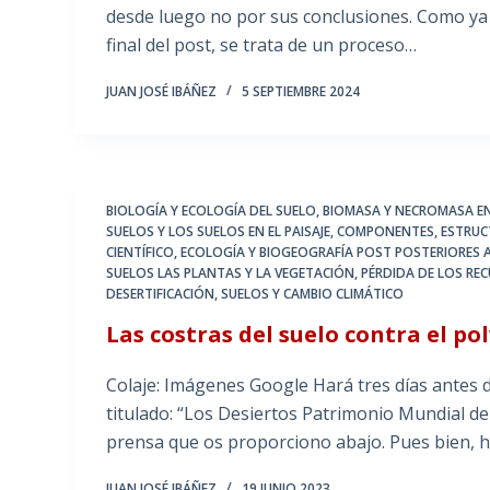
desde luego no por sus conclusiones. Como ya 
final del post, se trata de un proceso…
JUAN JOSÉ IBÁÑEZ
5 SEPTIEMBRE 2024
BIOLOGÍA Y ECOLOGÍA DEL SUELO
,
BIOMASA Y NECROMASA EN
SUELOS Y LOS SUELOS EN EL PAISAJE
,
COMPONENTES, ESTRUCT
CIENTÍFICO
,
ECOLOGÍA Y BIOGEOGRAFÍA POST POSTERIORES 
SUELOS LAS PLANTAS Y LA VEGETACIÓN
,
PÉRDIDA DE LOS RE
DESERTIFICACIÓN
,
SUELOS Y CAMBIO CLIMÁTICO
Las costras del suelo contra el p
Colaje: Imágenes Google Hará tres días antes d
titulado: “Los Desiertos Patrimonio Mundial de 
prensa que os proporciono abajo. Pues bien,
JUAN JOSÉ IBÁÑEZ
19 JUNIO 2023