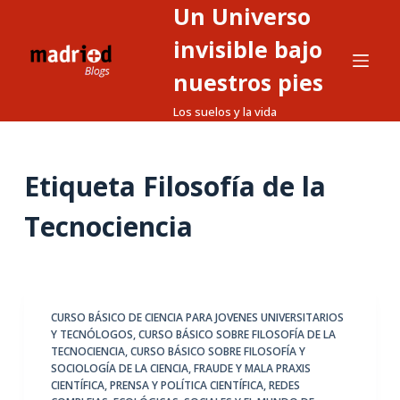
Un Universo
S
a
invisible bajo
l
nuestros pies
t
Los suelos y la vida
a
r
a
Etiqueta
Filosofía de la
l
c
Tecnociencia
o
n
t
e
CURSO BÁSICO DE CIENCIA PARA JOVENES UNIVERSITARIOS
n
Y TECNÓLOGOS
,
CURSO BÁSICO SOBRE FILOSOFÍA DE LA
i
TECNOCIENCIA
,
CURSO BÁSICO SOBRE FILOSOFÍA Y
d
SOCIOLOGÍA DE LA CIENCIA
,
FRAUDE Y MALA PRAXIS
CIENTÍFICA
,
PRENSA Y POLÍTICA CIENTÍFICA
,
REDES
o